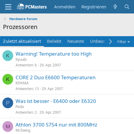
Anmelden
Registrieren
Hardware Forum
Prozessoren
Zuletzt aktualisiert
Beliebt
Neueste
Unbeantwortet
Un
Filter
Warning! Temperature too High
K
Kyuubi
Antworten
6
29. Apr. 2007
CORE 2 Duo E6600 Temperaturen
K
KIYAMA
Antworten
13
29. Apr. 2007
Was ist besser - E6400 oder E6320
P
Peda
Antworten
2
29. Apr. 2007
Athlon 3700 S754 nur mit 800MHz
M
MrZweig