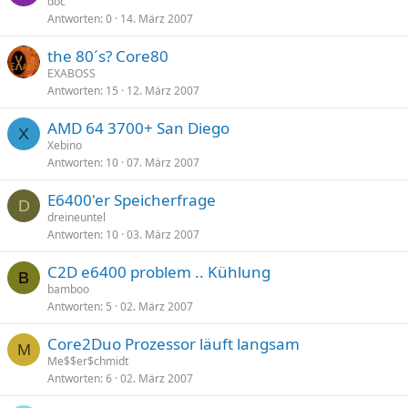
doc
Antworten
0
14. März 2007
the 80´s? Core80
EXABOSS
Antworten
15
12. März 2007
AMD 64 3700+ San Diego
X
Xebino
Antworten
10
07. März 2007
E6400'er Speicherfrage
D
dreineuntel
Antworten
10
03. März 2007
C2D e6400 problem .. Kühlung
B
bamboo
Antworten
5
02. März 2007
Core2Duo Prozessor läuft langsam
M
Me$$er$chmidt
Antworten
6
02. März 2007