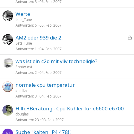
Antworten
3
06. Feb. 2007
Werte
Lets_Tune
Antworten
6
05. Feb. 2007
AM2 oder 939 die 2.
e
Lets_Tune
Antworten
1
04. Feb. 2007
s
p
was ist ein c2d mit viiv technoligie?
e
Shotwurst
r
Antworten
2
04. Feb. 2007
r
t
normale cpu temperatur
sniffles
Antworten
3
04. Feb. 2007
Hilfe+Beratung - Cpu Kühler für e6600 e6700
douglas
Antworten
23
03. Feb. 2007
Suche "kalten" P4 478!!