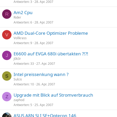
Antworten
3
28. Apr. 2007
Am2 Cpu
R
Rider
Antworten
6
28. Apr. 2007
AMD Dual-Core Optimizer Probleme
V
Vollkrass
Antworten
9
28. Apr. 2007
E6600 auf EVGA 680i übertakten ?!?!
J
j0k3r
Antworten
33
27. Apr. 2007
Intel preissenkung wann ?
S
Sulcis
Antworten
10
26. Apr. 2007
Upgrade mit Blick auf Stromverbrauch
Z
zaphod
Antworten
5
25. Apr. 2007
ASUS A8N SLI SE+Opteron 146