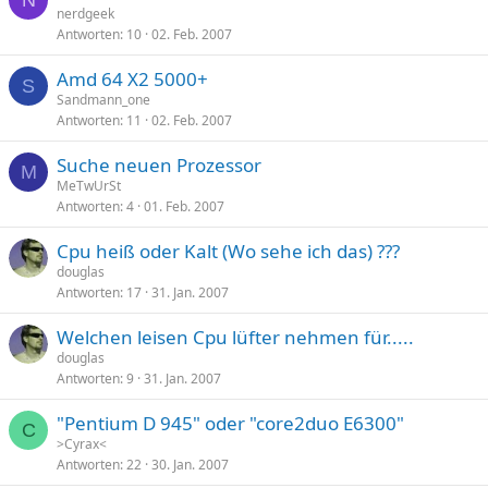
N
nerdgeek
Antworten
10
02. Feb. 2007
Amd 64 X2 5000+
S
Sandmann_one
Antworten
11
02. Feb. 2007
Suche neuen Prozessor
M
MeTwUrSt
Antworten
4
01. Feb. 2007
Cpu heiß oder Kalt (Wo sehe ich das) ???
douglas
Antworten
17
31. Jan. 2007
Welchen leisen Cpu lüfter nehmen für.....
douglas
Antworten
9
31. Jan. 2007
"Pentium D 945" oder "core2duo E6300"
C
>Cyrax<
Antworten
22
30. Jan. 2007