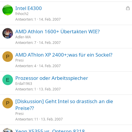
Intel E4300
e
fnhoch2
Antworten
1
14. Feb. 2007
s
p
AMD Athlon 1600+ Übertakten WIE?
e
Adler-MA
r
Antworten
7
14. Feb. 2007
r
t
AMD AThlon XP 2400+;was für ein Sockel?
P
Presi
Antworten
4
14. Feb. 2007
Prozessor oder Arbeitsspiecher
E
Erdal1963
Antworten
1
13. Feb. 2007
[Diskussion] Geht Intel so drastisch an die
P
Preise??
Presi
Antworten
11
13. Feb. 2007
Xeon X5355 vs. Opteron 8218