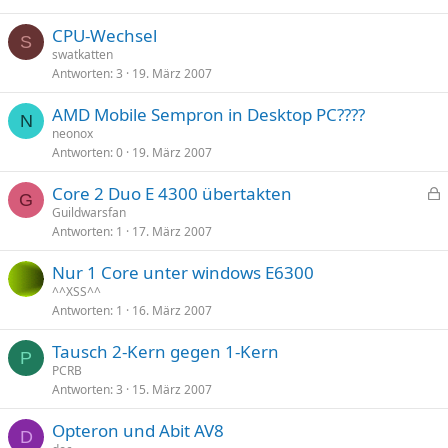
CPU-Wechsel
S
swatkatten
Antworten
3
19. März 2007
AMD Mobile Sempron in Desktop PC????
N
neonox
Antworten
0
19. März 2007
Core 2 Duo E 4300 übertakten
G
e
Guildwarsfan
Antworten
1
17. März 2007
s
p
Nur 1 Core unter windows E6300
e
^^XSS^^
r
Antworten
1
16. März 2007
r
t
Tausch 2-Kern gegen 1-Kern
P
PCRB
Antworten
3
15. März 2007
Opteron und Abit AV8
D