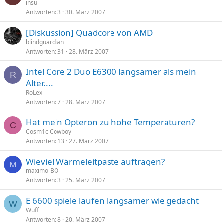
insu
r
Antworten
3
30. März 2007
t
[Diskussion] Quadcore von AMD
blindguardian
Antworten
31
28. März 2007
Intel Core 2 Duo E6300 langsamer als mein
R
Alter....
RoLex
Antworten
7
28. März 2007
Hat mein Opteron zu hohe Temperaturen?
C
Cosm1c Cowboy
Antworten
13
27. März 2007
Wieviel Wärmeleitpaste auftragen?
M
maximo-BO
Antworten
3
25. März 2007
E 6600 spiele laufen langsamer wie gedacht
W
Wuff
Antworten
8
20. März 2007