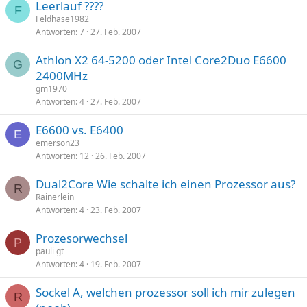
Leerlauf ????
F
Feldhase1982
Antworten
7
27. Feb. 2007
Athlon X2 64-5200 oder Intel Core2Duo E6600
G
2400MHz
gm1970
Antworten
4
27. Feb. 2007
E6600 vs. E6400
E
emerson23
Antworten
12
26. Feb. 2007
Dual2Core Wie schalte ich einen Prozessor aus?
R
Rainerlein
Antworten
4
23. Feb. 2007
Prozesorwechsel
P
pauli gt
Antworten
4
19. Feb. 2007
Sockel A, welchen prozessor soll ich mir zulegen
R