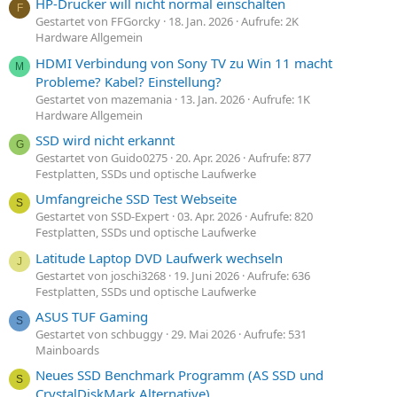
HP-Drucker will nicht normal einschalten
F
Gestartet von FFGorcky
18. Jan. 2026
Aufrufe: 2K
Hardware Allgemein
HDMI Verbindung von Sony TV zu Win 11 macht
M
Probleme? Kabel? Einstellung?
Gestartet von mazemania
13. Jan. 2026
Aufrufe: 1K
Hardware Allgemein
SSD wird nicht erkannt
G
Gestartet von Guido0275
20. Apr. 2026
Aufrufe: 877
Festplatten, SSDs und optische Laufwerke
Umfangreiche SSD Test Webseite
S
Gestartet von SSD-Expert
03. Apr. 2026
Aufrufe: 820
Festplatten, SSDs und optische Laufwerke
Latitude Laptop DVD Laufwerk wechseln
J
Gestartet von joschi3268
19. Juni 2026
Aufrufe: 636
Festplatten, SSDs und optische Laufwerke
ASUS TUF Gaming
S
Gestartet von schbuggy
29. Mai 2026
Aufrufe: 531
Mainboards
Neues SSD Benchmark Programm (AS SSD und
S
CrystalDiskMark Alternative)