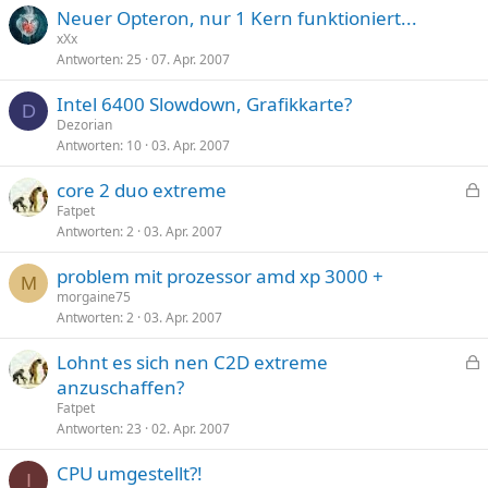
Neuer Opteron, nur 1 Kern funktioniert...
xXx
Antworten
25
07. Apr. 2007
Intel 6400 Slowdown, Grafikkarte?
D
Dezorian
Antworten
10
03. Apr. 2007
core 2 duo extreme
e
Fatpet
Antworten
2
03. Apr. 2007
s
p
problem mit prozessor amd xp 3000 +
e
M
morgaine75
r
Antworten
2
03. Apr. 2007
r
t
Lohnt es sich nen C2D extreme
e
anzuschaffen?
s
Fatpet
p
Antworten
23
02. Apr. 2007
e
CPU umgestellt?!
r
I