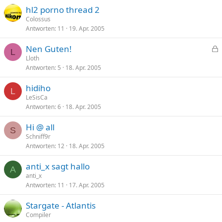
hl2 porno thread 2
Colossus
Antworten
11
19. Apr. 2005
Nen Guten!
L
e
Lloth
Antworten
5
18. Apr. 2005
s
p
hidiho
e
L
LeSisCa
r
Antworten
6
18. Apr. 2005
r
t
Hi @ all
S
Schniff9r
Antworten
12
18. Apr. 2005
anti_x sagt hallo
A
anti_x
Antworten
11
17. Apr. 2005
Stargate - Atlantis
Compiler