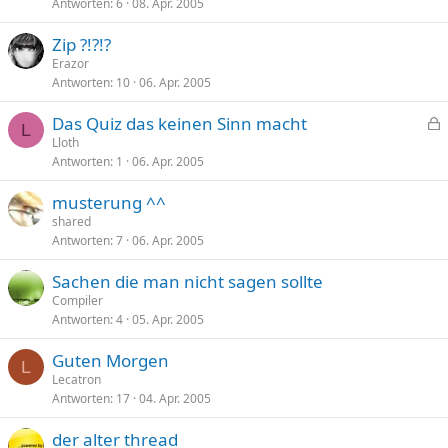
Antworten
6
08. Apr. 2005
Zip ?!?!?
Erazor
Antworten
10
06. Apr. 2005
Das Quiz das keinen Sinn macht
L
e
Lloth
Antworten
1
06. Apr. 2005
s
p
musterung ^^
e
shared
r
Antworten
7
06. Apr. 2005
r
t
Sachen die man nicht sagen sollte
Compiler
Antworten
4
05. Apr. 2005
Guten Morgen
L
Lecatron
Antworten
17
04. Apr. 2005
der alter thread