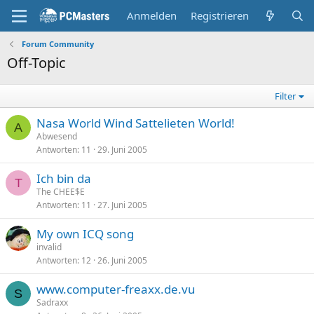
Anmelden
Registrieren
Forum Community
Off-Topic
Filter
Nasa World Wind Sattelieten World!
A
Abwesend
Antworten
11
29. Juni 2005
Ich bin da
T
The CHEE$E
Antworten
11
27. Juni 2005
My own ICQ song
invalid
Antworten
12
26. Juni 2005
www.computer-freaxx.de.vu
S
Sadraxx