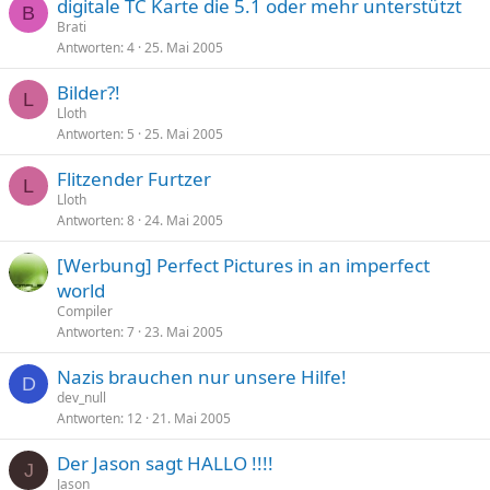
digitale TC Karte die 5.1 oder mehr unterstützt
B
Brati
Antworten
4
25. Mai 2005
Bilder?!
L
Lloth
Antworten
5
25. Mai 2005
Flitzender Furtzer
L
Lloth
Antworten
8
24. Mai 2005
[Werbung] Perfect Pictures in an imperfect
world
Compiler
Antworten
7
23. Mai 2005
Nazis brauchen nur unsere Hilfe!
D
dev_null
Antworten
12
21. Mai 2005
Der Jason sagt HALLO !!!!
J
Jason