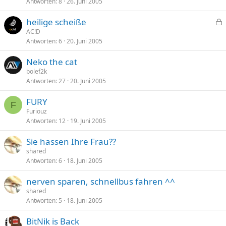
Antworten
8
26. Juni 2005
heilige scheiße
e
AC!D
Antworten
6
20. Juni 2005
s
p
Neko the cat
e
bolef2k
r
Antworten
27
20. Juni 2005
r
t
FURY
F
Furiouz
Antworten
12
19. Juni 2005
Sie hassen Ihre Frau??
shared
Antworten
6
18. Juni 2005
nerven sparen, schnellbus fahren ^^
shared
Antworten
5
18. Juni 2005
BitNik is Back