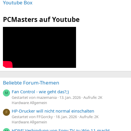
Youtube Box
PCMasters auf Youtube
Beliebte Forum-Themen
Fan Control - wie geht das?;)
M
Gestartet von mazemania
13. Jan. 2026
Aufrufe: 2K
Hardware Allgemein
HP-Drucker will nicht normal einschalten
F
Gestartet von FFGorcky
18. Jan. 2026
Aufrufe: 2K
Hardware Allgemein
HDMI Verbindung von Sony TV zu Win 11 macht