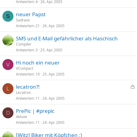
Antworten
4
26. Apr. 2005
neuer Papst
S
Sadraxx
Antworten
21
26. Apr. 2005
SMS und E-Mail gefährlicher als Haschisch
Compiler
Antworten
3
25. Apr. 2005
Hi noch ein neuer
V
VCompact
Antworten
10
25. Apr. 2005
lecatron?!
L
e
Lecatron
Antworten
11
24. Apr. 2005
s
p
PrePic | #prepic
e
D
deluxe
r
Antworten
11
24. Apr. 2005
r
t
[Witz] Biker mit Köpfchen ;)