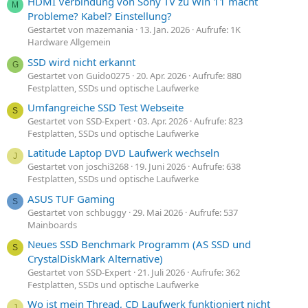
HDMI Verbindung von Sony TV zu Win 11 macht
M
Probleme? Kabel? Einstellung?
Gestartet von mazemania
13. Jan. 2026
Aufrufe: 1K
Hardware Allgemein
SSD wird nicht erkannt
G
Gestartet von Guido0275
20. Apr. 2026
Aufrufe: 880
Festplatten, SSDs und optische Laufwerke
Umfangreiche SSD Test Webseite
S
Gestartet von SSD-Expert
03. Apr. 2026
Aufrufe: 823
Festplatten, SSDs und optische Laufwerke
Latitude Laptop DVD Laufwerk wechseln
J
Gestartet von joschi3268
19. Juni 2026
Aufrufe: 638
Festplatten, SSDs und optische Laufwerke
ASUS TUF Gaming
S
Gestartet von schbuggy
29. Mai 2026
Aufrufe: 537
Mainboards
Neues SSD Benchmark Programm (AS SSD und
S
CrystalDiskMark Alternative)
Gestartet von SSD-Expert
21. Juli 2026
Aufrufe: 362
Festplatten, SSDs und optische Laufwerke
Wo ist mein Thread, CD Laufwerk funktioniert nicht
J