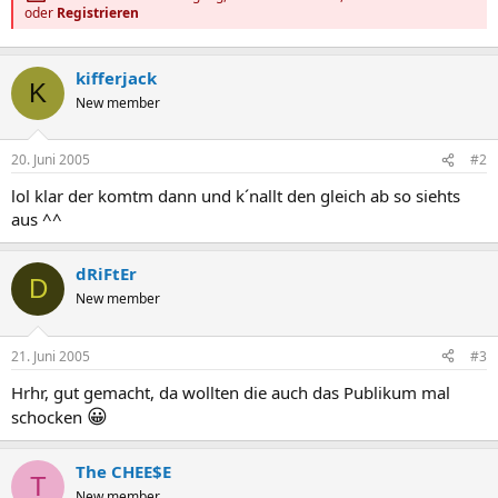
oder
Registrieren
kifferjack
K
New member
20. Juni 2005
#2
lol klar der komtm dann und k´nallt den gleich ab so siehts
aus ^^
dRiFtEr
D
New member
21. Juni 2005
#3
Hrhr, gut gemacht, da wollten die auch das Publikum mal
😀
schocken
The CHEE$E
T
New member