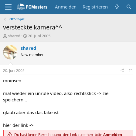
Anmelden
Registrieren
Off-Topic
versteckte kamera^^
E
E
shared
20. Juni 2005
r
r
s
s
shared
t
t
New member
e
e
l
l
l
l
20. Juni 2005
#1
e
t
r
a
moinsen.
m
mal wieder ein unrule video, also rechtsklick -> ziel
speichern...
glaub aber das das fake ist
hier der link ->
Du hast keine Berechtigung, den Link zu sehen, bitte
Anmelden