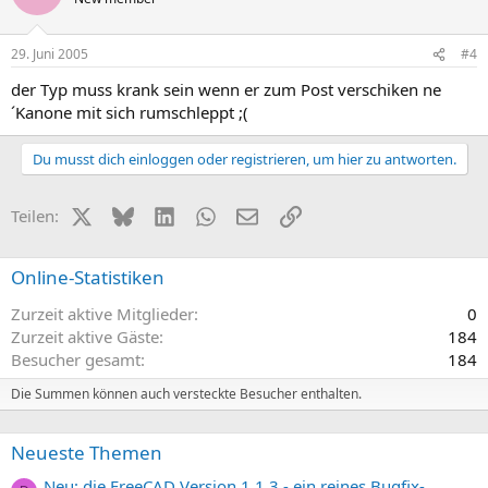
29. Juni 2005
#4
der Typ muss krank sein wenn er zum Post verschiken ne
´Kanone mit sich rumschleppt ;(
Du musst dich einloggen oder registrieren, um hier zu antworten.
X (Twitter)
Bluesky
LinkedIn
WhatsApp
E-Mail
Link
Teilen:
Online-Statistiken
Zurzeit aktive Mitglieder
0
Zurzeit aktive Gäste
184
Besucher gesamt
184
Die Summen können auch versteckte Besucher enthalten.
Neueste Themen
Neu: die FreeCAD Version 1.1.3 - ein reines Bugfix-