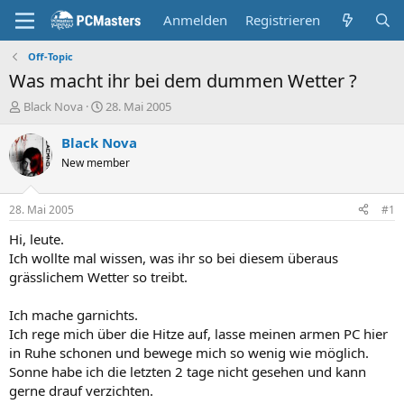
Anmelden
Registrieren
Off-Topic
Was macht ihr bei dem dummen Wetter ?
E
E
Black Nova
28. Mai 2005
r
r
s
s
Black Nova
t
t
New member
e
e
l
l
l
l
28. Mai 2005
#1
e
t
r
a
Hi, leute.
m
Ich wollte mal wissen, was ihr so bei diesem überaus
grässlichem Wetter so treibt.
Ich mache garnichts.
Ich rege mich über die Hitze auf, lasse meinen armen PC hier
in Ruhe schonen und bewege mich so wenig wie möglich.
Sonne habe ich die letzten 2 tage nicht gesehen und kann
gerne drauf verzichten.