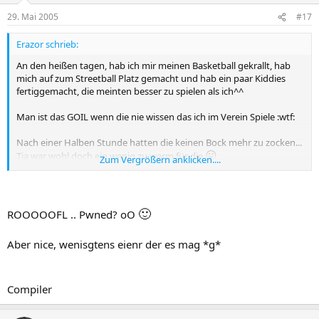
29. Mai 2005
#17
Erazor schrieb:
An den heißen tagen, hab ich mir meinen Basketball gekrallt, hab
mich auf zum Streetball Platz gemacht und hab ein paar Kiddies
fertiggemacht, die meinten besser zu spielen als ich^^
Man ist das GOIL wenn die nie wissen das ich im Verein Spiele :wtf:
Nach einer Halben Stunde hatten die keinen Bock mehr zu zocken...
😛
Tja war wohl doch ein wenig zu warm für die
Zum Vergrößern anklicken....
Bei diesem Wetter fühl ich mich richtig gut.
MfG Erazor.
🙂
ROOOOOFL .. Pwned? oO
Aber nice, wenisgtens eienr der es mag *g*
Compiler