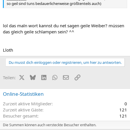
so geil sind tuns bedauerlicherweise größtenteils auch)
lol das maln wort kannst du net sagen geile Weiber? müssen
das gleich geile schlampen sein? ^^
Lloth
Du musst dich einloggen oder registrieren, um hier zu antworten.
X (Twitter)
Bluesky
LinkedIn
WhatsApp
E-Mail
Link
Teilen:
Online-Statistiken
Zurzeit aktive Mitglieder
0
Zurzeit aktive Gäste
121
Besucher gesamt
121
Die Summen können auch versteckte Besucher enthalten.