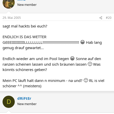
New member
29. Mai 2005
#20
sagt mal hackts bei euch?
ENDLICH IS DAS WETTER
😀
GEEEIIIIIIIIIILLLLLLLLL!!!!!!!!!!!!!!!!!!!!!!!!!!!!!!!!!!!!
Hab lang
genug drauf gewartet...
😀
Endlich wieder am und im Pool liegen
Sonne auf den
🙂
ranzen scheinen lassen und sich bräunen lassen
Was
könnts schöneres geben?
🙂
Mein PC läuft halt dann n minimum - na und?
RL is viel
schöner ^^ (meistens)
dRiFtEr
D
New member