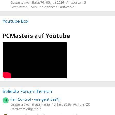
Gestartet von Baltic76
05. Juli 2026
Antworten: 5
Festplatten, SSDs und optische Laufwerke
Youtube Box
PCMasters auf Youtube
Beliebte Forum-Themen
Fan Control - wie geht das?;)
M
Gestartet von mazemania
13. Jan. 2026
Aufrufe: 2K
Hardware Allgemein