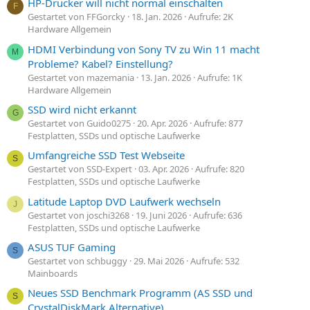
HP-Drucker will nicht normal einschalten
F
Gestartet von FFGorcky
18. Jan. 2026
Aufrufe: 2K
Hardware Allgemein
HDMI Verbindung von Sony TV zu Win 11 macht
M
Probleme? Kabel? Einstellung?
Gestartet von mazemania
13. Jan. 2026
Aufrufe: 1K
Hardware Allgemein
SSD wird nicht erkannt
G
Gestartet von Guido0275
20. Apr. 2026
Aufrufe: 877
Festplatten, SSDs und optische Laufwerke
Umfangreiche SSD Test Webseite
S
Gestartet von SSD-Expert
03. Apr. 2026
Aufrufe: 820
Festplatten, SSDs und optische Laufwerke
Latitude Laptop DVD Laufwerk wechseln
J
Gestartet von joschi3268
19. Juni 2026
Aufrufe: 636
Festplatten, SSDs und optische Laufwerke
ASUS TUF Gaming
S
Gestartet von schbuggy
29. Mai 2026
Aufrufe: 532
Mainboards
Neues SSD Benchmark Programm (AS SSD und
S
CrystalDiskMark Alternative)