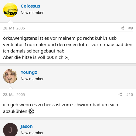
Colossus
New member
28. Mai 2005
#9
örks,wenigstens ist es vor meinem pc recht kühl,1 usb
ventilator 1normaler und den einen lüfter vorm mauspad den
ich damals selber gebaut hab.
Aber die hitze is voll b00nich :-(
Youngz
New member
28. Mai 2005
#10
ich geh wenn es zu heiss ist zum schwimmbad um sich
😱
abzukühlen
Jason
J
New member