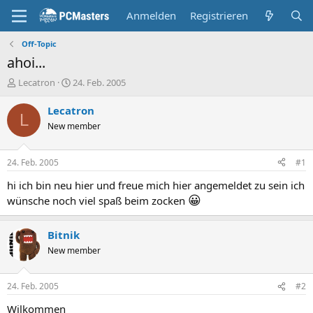
Anmelden
Registrieren
Off-Topic
ahoi...
E
E
Lecatron
24. Feb. 2005
r
r
s
s
Lecatron
L
t
t
New member
e
e
l
l
l
l
24. Feb. 2005
#1
e
t
r
a
hi ich bin neu hier und freue mich hier angemeldet zu sein ich
m
😀
wünsche noch viel spaß beim zocken
Bitnik
New member
24. Feb. 2005
#2
Wilkommen