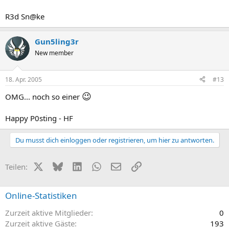
R3d Sn@ke
Gun5ling3r
New member
18. Apr. 2005
#13
😉
OMG... noch so einer
Happy P0sting - HF
Du musst dich einloggen oder registrieren, um hier zu antworten.
X (Twitter)
Bluesky
LinkedIn
WhatsApp
E-Mail
Link
Teilen:
Online-Statistiken
Zurzeit aktive Mitglieder
0
Zurzeit aktive Gäste
193