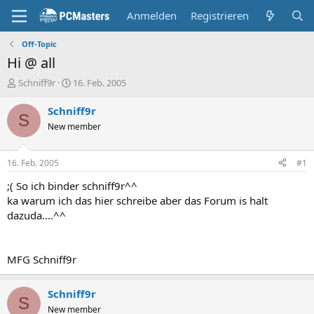
Anmelden
Registrieren
Off-Topic
Hi @ all
E
E
Schniff9r
16. Feb. 2005
r
r
s
s
Schniff9r
S
t
t
New member
e
e
l
l
l
l
16. Feb. 2005
#1
e
t
r
a
;( So ich binder schniff9r^^
m
ka warum ich das hier schreibe aber das Forum is halt
dazuda....^^
MFG Schniff9r
Schniff9r
S
New member