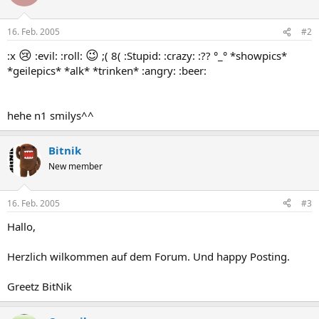
16. Feb. 2005
#2
😢
😉
:x
:evil: :roll:
;( 8( :Stupid: :crazy: :?? °_° *showpics*
*geilepics* *alk* *trinken* :angry: :beer:
hehe n1 smilys^^
Bitnik
New member
16. Feb. 2005
#3
Hallo,
Herzlich wilkommen auf dem Forum. Und happy Posting.
Greetz BitNik