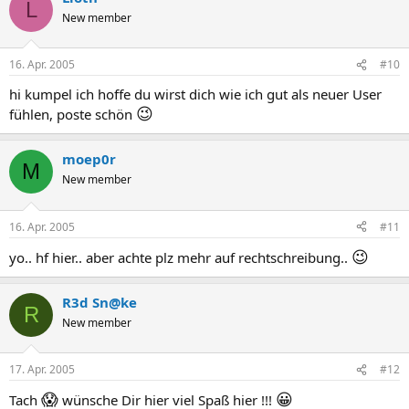
L
New member
16. Apr. 2005
#10
hi kumpel ich hoffe du wirst dich wie ich gut als neuer User
😉
fühlen, poste schön
moep0r
M
New member
16. Apr. 2005
#11
😉
yo.. hf hier.. aber achte plz mehr auf rechtschreibung..
R3d Sn@ke
R
New member
17. Apr. 2005
#12
😱
😀
Tach
wünsche Dir hier viel Spaß hier !!!