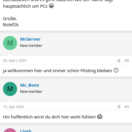
😀
hauptsächlich um PCs
Grüße,
Bolef2k
MrServer
M
New member
09. März 2005
#8
🙂
ja willkommen hier und immer schön P0sting bleiben
Mc_Boxx
M
New member
15. Apr. 2005
#9
😱
Hiii hoffentlich wirst du dich hier wohl fühlen!
Lloth