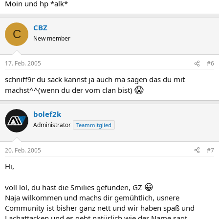
Moin und hp *alk*
CBZ
C
New member
17. Feb. 2005
#6
schniff9r du sack kannst ja auch ma sagen das du mit
😱
machst^^(wenn du der vom clan bist)
bolef2k
Administrator
Teammitglied
20. Feb. 2005
#7
Hi,
😀
voll lol, du hast die Smilies gefunden, GZ
Naja wilkommen und machs dir gemühtlich, usnere
Community ist bisher ganz nett und wir haben spaß und
Lachattacken und es geht natürlich wie der Name sagt