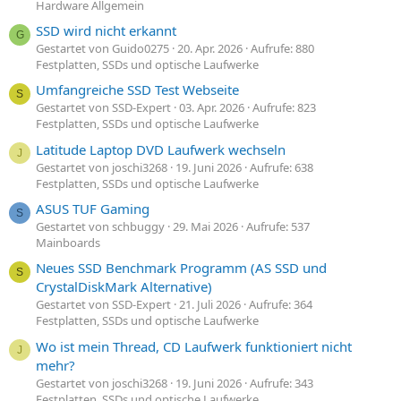
Hardware Allgemein
SSD wird nicht erkannt
G
Gestartet von Guido0275
20. Apr. 2026
Aufrufe: 880
Festplatten, SSDs und optische Laufwerke
Umfangreiche SSD Test Webseite
S
Gestartet von SSD-Expert
03. Apr. 2026
Aufrufe: 823
Festplatten, SSDs und optische Laufwerke
Latitude Laptop DVD Laufwerk wechseln
J
Gestartet von joschi3268
19. Juni 2026
Aufrufe: 638
Festplatten, SSDs und optische Laufwerke
ASUS TUF Gaming
S
Gestartet von schbuggy
29. Mai 2026
Aufrufe: 537
Mainboards
Neues SSD Benchmark Programm (AS SSD und
S
CrystalDiskMark Alternative)
Gestartet von SSD-Expert
21. Juli 2026
Aufrufe: 364
Festplatten, SSDs und optische Laufwerke
Wo ist mein Thread, CD Laufwerk funktioniert nicht
J
mehr?
Gestartet von joschi3268
19. Juni 2026
Aufrufe: 343
Festplatten, SSDs und optische Laufwerke