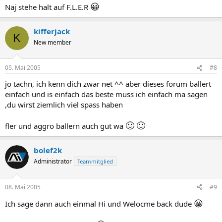
😀
Naj stehe halt auf F.L.E.R
kifferjack
K
New member
05. Mai 2005
#8
jo tachn, ich kenn dich zwar net ^^ aber dieses forum ballert
einfach und is einfach das beste muss ich einfach ma sagen
,du wirst ziemlich viel spass haben
🙂
🙂
fler und aggro ballern auch gut wa
bolef2k
Administrator
Teammitglied
08. Mai 2005
#9
😀
Ich sage dann auch einmal Hi und Welocme back dude