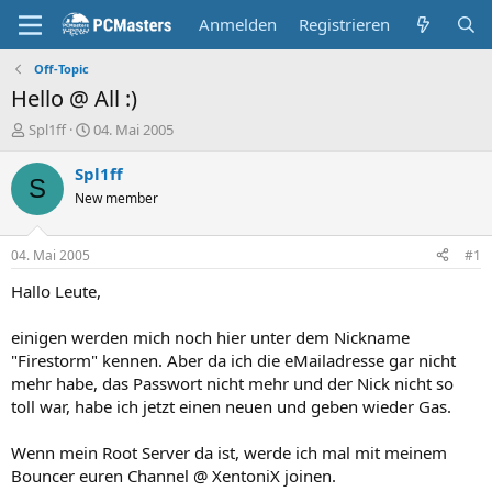
Anmelden
Registrieren
Off-Topic
Hello @ All :)
E
E
Spl1ff
04. Mai 2005
r
r
s
s
Spl1ff
S
t
t
New member
e
e
l
l
l
l
04. Mai 2005
#1
e
t
r
a
Hallo Leute,
m
einigen werden mich noch hier unter dem Nickname
"Firestorm" kennen. Aber da ich die eMailadresse gar nicht
mehr habe, das Passwort nicht mehr und der Nick nicht so
toll war, habe ich jetzt einen neuen und geben wieder Gas.
Wenn mein Root Server da ist, werde ich mal mit meinem
Bouncer euren Channel @ XentoniX joinen.