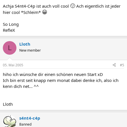
🙂
Achja S4nt4-C4p ist auch voll cool
Ach eigentlich ist jeder
😀
hier cool *Schleim*
So Long
RefleX
Lloth
L
New member
05. Mai 2005
#5
hiho ich wünsche dir einen schönen neuen Start xD
Ich bin erst seit knapp nem monat dabei denke ich, also ich
kenn dich net... ^^
Lloth
s4nt4-c4p
Banned