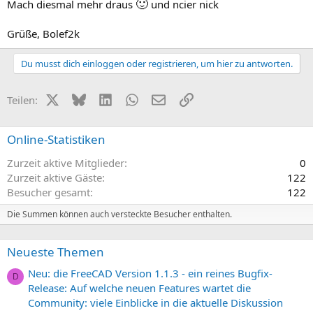
🙂
Mach diesmal mehr draus
und ncier nick
Grüße, Bolef2k
Du musst dich einloggen oder registrieren, um hier zu antworten.
X (Twitter)
Bluesky
LinkedIn
WhatsApp
E-Mail
Link
Teilen:
Online-Statistiken
Zurzeit aktive Mitglieder
0
Zurzeit aktive Gäste
122
Besucher gesamt
122
Die Summen können auch versteckte Besucher enthalten.
Neueste Themen
Neu: die FreeCAD Version 1.1.3 - ein reines Bugfix-
D
Release: Auf welche neuen Features wartet die
Community: viele Einblicke in die aktuelle Diskussion