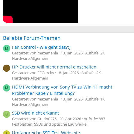
Beliebte Forum-Themen
Fan Control - wie geht das?;)
M
Gestartet von mazemania
13. Jan. 2026
Aufrufe: 2K
Hardware Allgemein
HP-Drucker will nicht normal einschalten
F
Gestartet von FFGorcky
18. Jan. 2026
Aufrufe: 2K
Hardware Allgemein
HDMI Verbindung von Sony TV zu Win 11 macht
M
Probleme? Kabel? Einstellung?
Gestartet von mazemania
13. Jan. 2026
Aufrufe: 1K
Hardware Allgemein
SSD wird nicht erkannt
G
Gestartet von Guido0275
20. Apr. 2026
Aufrufe: 887
Festplatten, SSDs und optische Laufwerke
Umfangreiche SSD Test Webseite
S