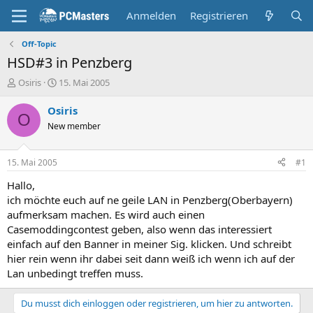
Anmelden
Registrieren
Off-Topic
HSD#3 in Penzberg
E
E
Osiris
15. Mai 2005
r
r
s
s
Osiris
O
t
t
New member
e
e
l
l
l
l
15. Mai 2005
#1
e
t
r
a
Hallo,
m
ich möchte euch auf ne geile LAN in Penzberg(Oberbayern)
aufmerksam machen. Es wird auch einen
Casemoddingcontest geben, also wenn das interessiert
einfach auf den Banner in meiner Sig. klicken. Und schreibt
hier rein wenn ihr dabei seit dann weiß ich wenn ich auf der
Lan unbedingt treffen muss.
Du musst dich einloggen oder registrieren, um hier zu antworten.