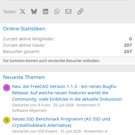
X (Twitter)
Bluesky
LinkedIn
WhatsApp
E-Mail
Link
Teilen:
Online-Statistiken
Zurzeit aktive Mitglieder
0
Zurzeit aktive Gäste
207
Besucher gesamt
207
Die Summen können auch versteckte Besucher enthalten.
Neueste Themen
Neu: die FreeCAD Version 1.1.3 - ein reines Bugfix-
D
Release: Auf welche neuen Features wartet die
Community: viele Einblicke in die aktuelle Diskussion
Gestartet von d-hubs
29. Juli 2026
Antworten: 0
Software Allgemein
Neues SSD Benchmark Programm (AS SSD und
S
CrystalDiskMark Alternative)
Gestartet von SSD-Expert
21. Juli 2026
Antworten: 4