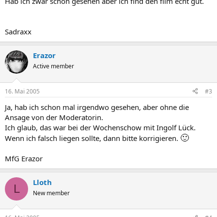
Hab ich zwar schon gesehen aber ich find den film echt gut.
Sadraxx
Erazor
Active member
16. Mai 2005
#3
Ja, hab ich schon mal irgendwo gesehen, aber ohne die
Ansage von der Moderatorin.
Ich glaub, das war bei der Wochenschow mit Ingolf Lück.
🙂
Wenn ich falsch liegen sollte, dann bitte korrigieren.
MfG Erazor
Lloth
L
New member