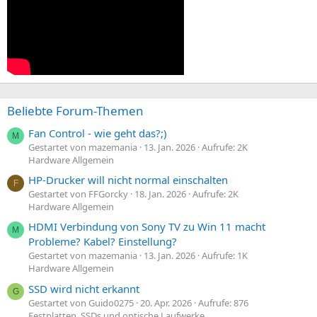
Beliebte Forum-Themen
Fan Control - wie geht das?;)
M
Gestartet von mazemania
13. Jan. 2026
Aufrufe: 2K
Hardware Allgemein
HP-Drucker will nicht normal einschalten
F
Gestartet von FFGorcky
18. Jan. 2026
Aufrufe: 2K
Hardware Allgemein
HDMI Verbindung von Sony TV zu Win 11 macht
M
Probleme? Kabel? Einstellung?
Gestartet von mazemania
13. Jan. 2026
Aufrufe: 1K
Hardware Allgemein
SSD wird nicht erkannt
G
Gestartet von Guido0275
20. Apr. 2026
Aufrufe: 876
Festplatten, SSDs und optische Laufwerke