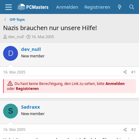
Anmelden
Registrieren
Off-Topic
Nazis brauchen nur unsere Hilfe!
E
E
dev_null
16. Mai 2005
r
r
s
s
dev_null
D
t
t
New member
e
e
l
l
l
l
16. Mai 2005
#1
e
t
r
a
Du hast keine Berechtigung, den Link zu sehen, bitte
Anmelden
m
oder
Registrieren
Sadraxx
S
New member
16. Mai 2005
#2