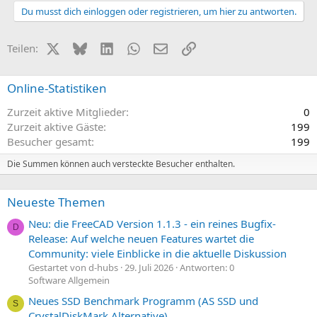
Du musst dich einloggen oder registrieren, um hier zu antworten.
X (Twitter)
Bluesky
LinkedIn
WhatsApp
E-Mail
Link
Teilen:
Online-Statistiken
Zurzeit aktive Mitglieder
0
Zurzeit aktive Gäste
199
Besucher gesamt
199
Die Summen können auch versteckte Besucher enthalten.
Neueste Themen
Neu: die FreeCAD Version 1.1.3 - ein reines Bugfix-
D
Release: Auf welche neuen Features wartet die
Community: viele Einblicke in die aktuelle Diskussion
Gestartet von d-hubs
29. Juli 2026
Antworten: 0
Software Allgemein
Neues SSD Benchmark Programm (AS SSD und
S
CrystalDiskMark Alternative)