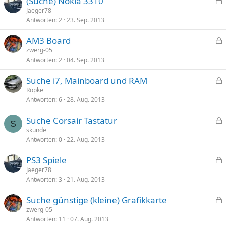
(Suche) Nokia 3310
e
e
Jaeger78
r
Antworten
2
23. Sep. 2013
s
r
p
t
AM3 Board
e
e
zwerg-05
r
Antworten
2
04. Sep. 2013
s
r
p
t
Suche i7, Mainboard und RAM
e
e
Ropke
r
Antworten
6
28. Aug. 2013
s
r
p
t
Suche Corsair Tastatur
e
S
e
skunde
r
Antworten
0
22. Aug. 2013
s
r
p
t
PS3 Spiele
e
e
Jaeger78
r
Antworten
3
21. Aug. 2013
s
r
p
t
Suche günstige (kleine) Grafikkarte
e
e
zwerg-05
r
Antworten
11
07. Aug. 2013
s
r