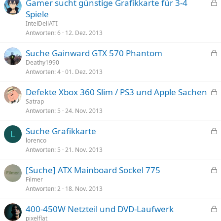
Gamer sucht günstige Grafikkarte für 3-4
e
e
Spiele
r
s
IntelDellATI
r
p
Antworten
6
12. Dez. 2013
t
e
Suche Gainward GTX 570 Phantom
r
e
Deathy1990
r
Antworten
4
01. Dez. 2013
s
t
p
Defekte Xbox 360 Slim / PS3 und Apple Sachen
e
e
Satrap
r
Antworten
5
24. Nov. 2013
s
r
p
t
Suche Grafikkarte
e
L
e
lorenco
r
Antworten
5
21. Nov. 2013
s
r
p
t
[Suche] ATX Mainboard Sockel 775
e
e
Filmer
r
Antworten
2
18. Nov. 2013
s
r
p
t
400-450W Netzteil und DVD-Laufwerk
e
e
pixelflat
r