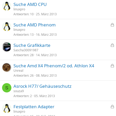
Suche AMD CPU
linuxpro
Antworten
10
25. März 2013
Suche AMD Phenom
e
linuxpro
Antworten
13
16. März 2013
s
p
Suche Grafikkarte
e
e
Sascha30091987
r
Antworten
28
14. März 2013
s
r
p
t
Suche Amd X4 Phenom/2 od. Athlon X4
e
e
Unreal
r
Antworten
26
08. März 2013
s
r
p
t
Asrock H77/ Gehäuseschutz
e
S
souza9
r
Antworten
2
05. März 2013
r
t
Festplatten Adapter
e
linuxpro