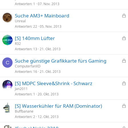
Antworten
1
07. Nov. 2013
s
r
p
t
Suche AM3+ Mainboard
e
e
Unreal
r
Antworten
22
05. Nov. 2013
s
r
p
t
[S] 140mm Lüfter
e
e
R32
r
Antworten
13
21. Okt. 2013
s
r
p
t
Suche günstige Grafikkarte fürs Gaming
e
C
e
ComputerfanXD
r
Antworten
16
21. Okt. 2013
s
r
p
t
[S] MDPC Sleeve&Shrink - Schwarz
e
e
Jan2011
r
Antworten
1
20. Okt. 2013
s
r
p
t
[S] Wasserkühler für RAM (Dominator)
e
e
Buffbanane
r
Antworten
2
12. Okt. 2013
s
r
p
t