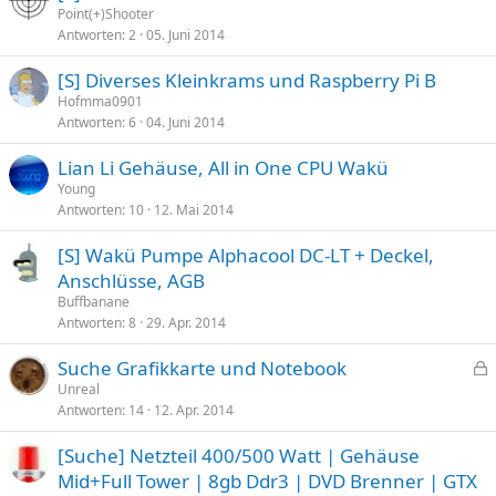
Point(+)Shooter
Antworten
2
05. Juni 2014
[S] Diverses Kleinkrams und Raspberry Pi B
Hofmma0901
Antworten
6
04. Juni 2014
Lian Li Gehäuse, All in One CPU Wakü
Young
Antworten
10
12. Mai 2014
[S] Wakü Pumpe Alphacool DC-LT + Deckel,
Anschlüsse, AGB
Buffbanane
Antworten
8
29. Apr. 2014
Suche Grafikkarte und Notebook
e
Unreal
Antworten
14
12. Apr. 2014
s
p
[Suche] Netzteil 400/500 Watt | Gehäuse
e
Mid+Full Tower | 8gb Ddr3 | DVD Brenner | GTX
r