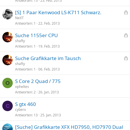
Antworten
15
23. Feb. 2013
s
p
[S] 1 Paar Kenwood LS-K711 Schwarz.
e
e
NeXT
r
Antworten
1
22. Feb. 2013
s
r
p
t
Suche 1155er CPU
e
e
shafty
r
Antworten
1
19. Feb. 2013
s
r
p
t
Suche Grafikkarte im Tausch
e
e
shafty
r
Antworten
1
06. Feb. 2013
s
r
p
t
S Core 2 Quad / 775
e
O
opheltes
r
Antworten
2
26. Jan. 2013
r
t
S gtx 460
C
cyberx
Antworten
13
25. Jan. 2013
[Suche] Grafikkarte XFX HD7950, HD7970 Dual