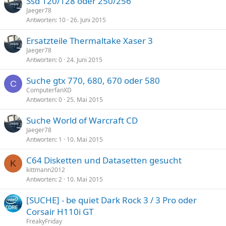
Ssd 120/128 oder 250/256
Jaeger78
Antworten
10
26. Juni 2015
Ersatzteile Thermaltake Xaser 3
Jaeger78
Antworten
0
24. Juni 2015
Suche gtx 770, 680, 670 oder 580
C
ComputerfanXD
Antworten
0
25. Mai 2015
Suche World of Warcraft CD
Jaeger78
Antworten
1
10. Mai 2015
C64 Disketten und Datasetten gesucht
K
kittmann2012
Antworten
2
10. Mai 2015
[SUCHE] - be quiet Dark Rock 3 / 3 Pro oder
Corsair H110i GT
FreakyFriday