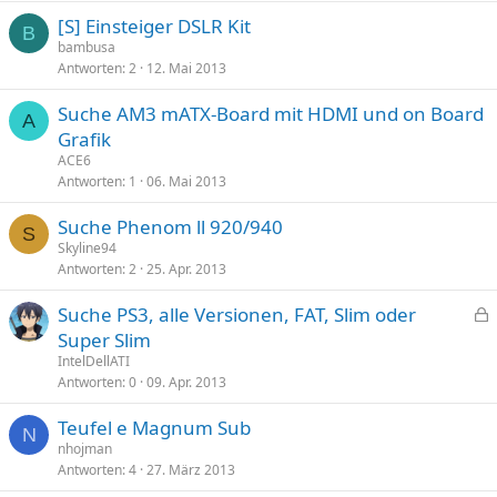
p
[S] Einsteiger DSLR Kit
e
B
bambusa
r
Antworten
2
12. Mai 2013
r
t
Suche AM3 mATX-Board mit HDMI und on Board
A
Grafik
ACE6
Antworten
1
06. Mai 2013
Suche Phenom ll 920/940
S
Skyline94
Antworten
2
25. Apr. 2013
Suche PS3, alle Versionen, FAT, Slim oder
e
Super Slim
s
IntelDellATI
p
Antworten
0
09. Apr. 2013
e
Teufel e Magnum Sub
r
N
nhojman
r
Antworten
4
27. März 2013
t