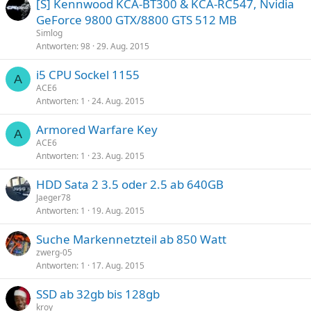
[S] Kennwood KCA-BT300 & KCA-RC547, Nvidia
GeForce 9800 GTX/8800 GTS 512 MB
Simlog
Antworten
98
29. Aug. 2015
i5 CPU Sockel 1155
A
ACE6
Antworten
1
24. Aug. 2015
Armored Warfare Key
A
ACE6
Antworten
1
23. Aug. 2015
HDD Sata 2 3.5 oder 2.5 ab 640GB
Jaeger78
Antworten
1
19. Aug. 2015
Suche Markennetzteil ab 850 Watt
zwerg-05
Antworten
1
17. Aug. 2015
SSD ab 32gb bis 128gb
kroy