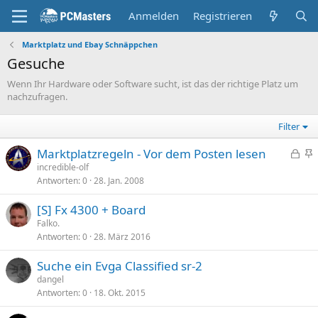
Anmelden
Registrieren
Marktplatz und Ebay Schnäppchen
Gesuche
Wenn Ihr Hardware oder Software sucht, ist das der richtige Platz um
nachzufragen.
Filter
G
Marktplatzregeln - Vor dem Posten lesen
e
n
incredible-olf
Antworten
0
28. Jan. 2008
s
g
p
e
[S] Fx 4300 + Board
e
p
Falko.
r
i
Antworten
0
28. März 2016
r
n
t
n
Suche ein Evga Classified sr-2
t
dangel
Antworten
0
18. Okt. 2015