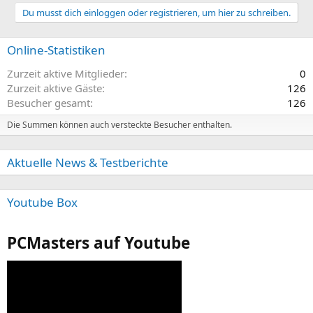
r
Du musst dich einloggen oder registrieren, um hier zu schreiben.
r
t
Online-Statistiken
Zurzeit aktive Mitglieder
0
Zurzeit aktive Gäste
126
Besucher gesamt
126
Die Summen können auch versteckte Besucher enthalten.
Aktuelle News & Testberichte
Youtube Box
PCMasters auf Youtube