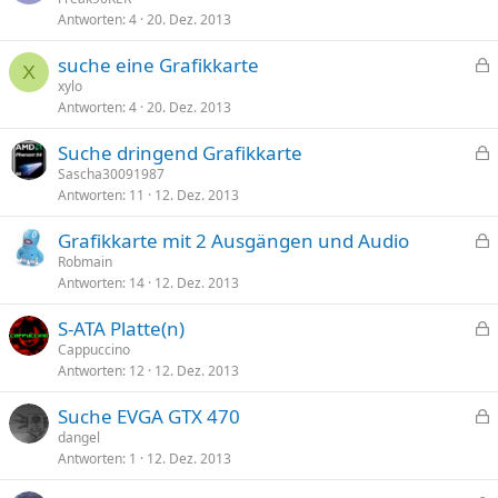
r
Antworten
4
20. Dez. 2013
s
r
p
t
suche eine Grafikkarte
e
X
e
xylo
r
Antworten
4
20. Dez. 2013
s
r
p
t
Suche dringend Grafikkarte
e
e
Sascha30091987
r
Antworten
11
12. Dez. 2013
s
r
p
t
Grafikkarte mit 2 Ausgängen und Audio
e
e
Robmain
r
Antworten
14
12. Dez. 2013
s
r
p
t
S-ATA Platte(n)
e
e
Cappuccino
r
Antworten
12
12. Dez. 2013
s
r
p
t
Suche EVGA GTX 470
e
e
dangel
r
Antworten
1
12. Dez. 2013
s
r
p
t