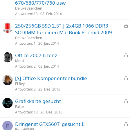
670/680/770/760 usw
r
t
DeluxeBaerchen
Antworten
13
08. Feb. 2014
250/256GB SSD 2,5" | 2x4GB 1066 DDR3
e
SODIMM für einen MacBook Pro mid 2009
s
DeluxeBaerchen
p
Antworten
1
20. Jan. 2014
e
Office 2007 Lizenz
r
e
Morti1
r
Antworten
2
03. Jan. 2014
s
t
p
[S] Office Komponentenbundle
e
e
El Rey
r
Antworten
2
23. Dez. 2013
s
r
p
t
Grafikkarte gesucht
e
e
Fukux
r
Antworten
18
20. Dez. 2013
s
r
p
t
Dringenst GTX560Ti gesucht!!!
e
F
e
Freak90KER