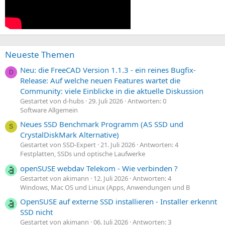
Neueste Themen
Neu: die FreeCAD Version 1.1.3 - ein reines Bugfix-
D
Release: Auf welche neuen Features wartet die
Community: viele Einblicke in die aktuelle Diskussion
Gestartet von d-hubs
29. Juli 2026
Antworten: 0
Software Allgemein
Neues SSD Benchmark Programm (AS SSD und
S
CrystalDiskMark Alternative)
Gestartet von SSD-Expert
21. Juli 2026
Antworten: 4
Festplatten, SSDs und optische Laufwerke
openSUSE webdav Telekom - Wie verbinden ?
Gestartet von akimann
12. Juli 2026
Antworten: 4
Windows, Mac OS und Linux (Apps, Anwendungen und B
OpenSUSE auf externe SSD installieren - Installer erkennt
SSD nicht
Gestartet von akimann
06. Juli 2026
Antworten: 3