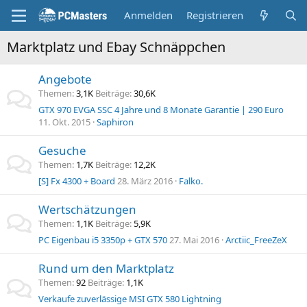
Anmelden
Registrieren
Marktplatz und Ebay Schnäppchen
Angebote
Themen
3,1K
Beiträge
30,6K
GTX 970 EVGA SSC 4 Jahre und 8 Monate Garantie | 290 Euro
11. Okt. 2015
Saphiron
Gesuche
Themen
1,7K
Beiträge
12,2K
[S] Fx 4300 + Board
28. März 2016
Falko.
Wertschätzungen
Themen
1,1K
Beiträge
5,9K
PC Eigenbau i5 3350p + GTX 570
27. Mai 2016
Arctiic_FreeZeX
Rund um den Marktplatz
Themen
92
Beiträge
1,1K
Verkaufe zuverlässige MSI GTX 580 Lightning