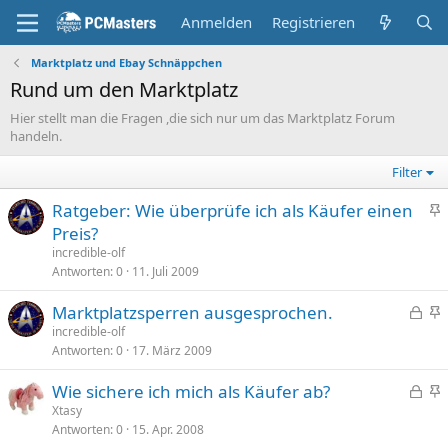
Anmelden
Registrieren
Marktplatz und Ebay Schnäppchen
Rund um den Marktplatz
Hier stellt man die Fragen ,die sich nur um das Marktplatz Forum
handeln.
Filter
Ratgeber: Wie überprüfe ich als Käufer einen
n
Preis?
g
incredible-olf
e
Antworten
0
11. Juli 2009
p
G
Marktplatzsperren ausgesprochen.
i
e
n
incredible-olf
n
Antworten
0
17. März 2009
s
g
n
p
e
t
G
Wie sichere ich mich als Käufer ab?
e
p
e
n
Xtasy
r
i
Antworten
0
15. Apr. 2008
s
g
r
n