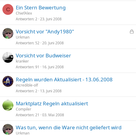
Ein Stern Bewertung
C
ChiefAlex
Antworten
2
23. Juni 2008
Vorsicht vor "Andy1980"
e
Urkman
Antworten
52
20. Juni 2008
s
p
Vorsicht vor Budweiser
e
kranker
r
Antworten
91
16. Juni 2008
r
t
Regeln wurden Aktualisiert - 13.06.2008
incredible-olf
Antworten
2
13. Juni 2008
Marktplatz Regeln aktualisiert
Compiler
Antworten
21
03. Mai 2008
Was tun, wenn die Ware nicht geliefert wird
Urkman