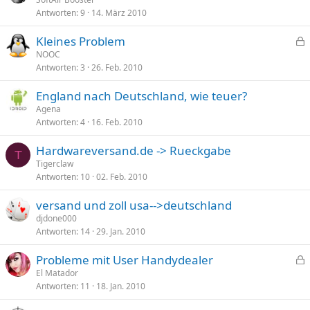
r
Antworten
9
14. März 2010
r
t
Kleines Problem
e
NOOC
Antworten
3
26. Feb. 2010
s
p
England nach Deutschland, wie teuer?
e
Agena
r
Antworten
4
16. Feb. 2010
r
t
Hardwareversand.de -> Rueckgabe
T
Tigerclaw
Antworten
10
02. Feb. 2010
versand und zoll usa-->deutschland
djdone000
Antworten
14
29. Jan. 2010
Probleme mit User Handydealer
e
El Matador
Antworten
11
18. Jan. 2010
s
p