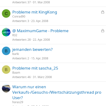
Antworten
37
01. Mai 2008
Probleme mit KingKong
C
e
Conrad90
Antworten
3
23. Apr. 2008
s
p
@ MaximumGame - Probleme
e
e
R32
r
Antworten
28
22. Apr. 2008
s
r
p
t
jemanden bewerten?
e
B
burki
r
Antworten
2
15. Apr. 2008
r
t
Probleme mit sascha_25
B
Baam
Antworten
46
31. März 2008
Warum nur einen
Verkaufs-/Gesuchs-/Wertschätzungsthread pro
User?
horas29