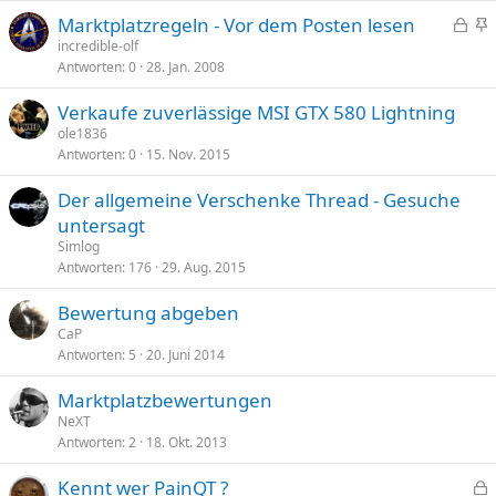
p
e
t
n
G
Marktplatzregeln - Vor dem Posten lesen
e
p
t
e
n
incredible-olf
r
i
Antworten
0
28. Jan. 2008
s
g
r
n
p
e
t
n
Verkaufe zuverlässige MSI GTX 580 Lightning
e
p
t
ole1836
r
i
Antworten
0
15. Nov. 2015
r
n
t
n
Der allgemeine Verschenke Thread - Gesuche
t
untersagt
Simlog
Antworten
176
29. Aug. 2015
Bewertung abgeben
CaP
Antworten
5
20. Juni 2014
Marktplatzbewertungen
NeXT
Antworten
2
18. Okt. 2013
Kennt wer PainQT ?