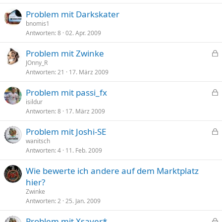
p
t
Problem mit Darkskater
e
bnomis1
r
Antworten
8
02. Apr. 2009
r
t
Problem mit Zwinke
e
JOnny_R
Antworten
21
17. März 2009
s
p
Problem mit passi_fx
e
e
isildur
r
Antworten
8
17. März 2009
s
r
p
t
Problem mit Joshi-SE
e
e
wanitsch
r
Antworten
4
11. Feb. 2009
s
r
p
t
Wie bewerte ich andere auf dem Marktplatz
e
hier?
r
Zwinke
r
Antworten
2
25. Jan. 2009
t
Problem mit Xsaver*