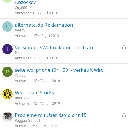
Abzocke?
r
Ciry666
r
Antworten
6
22. Juli 2010
t
alternate.de Reklamation
F
foerby
Antworten
17
19. Juli 2010
Versendete Wahre kommt nich an..
I
e
Islaac
Antworten
7
01. Juli 2010
s
p
seite wo iphone für 150 $ verkauft wird
e
P
Pc-Typ
r
Antworten
12
30. Juni 2010
r
t
Wholesale Stocks
Infernostar
Antworten
12
16. Juni 2010
Probleme mit User davidjohn15
e
Reggea Gandalf
Antworten
5
31. Mai 2010
s