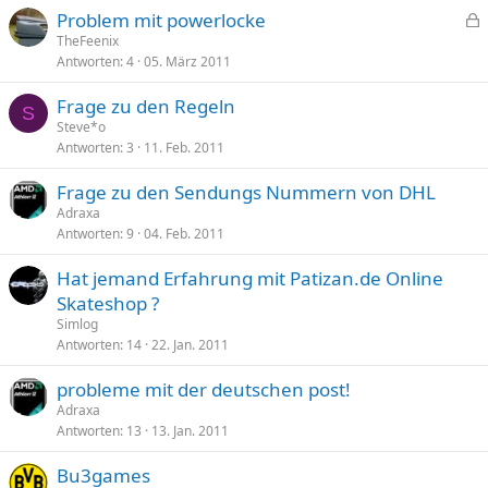
Problem mit powerlocke
e
TheFeenix
Antworten
4
05. März 2011
s
p
Frage zu den Regeln
e
S
Steve*o
r
Antworten
3
11. Feb. 2011
r
t
Frage zu den Sendungs Nummern von DHL
Adraxa
Antworten
9
04. Feb. 2011
Hat jemand Erfahrung mit Patizan.de Online
Skateshop ?
Simlog
Antworten
14
22. Jan. 2011
probleme mit der deutschen post!
Adraxa
Antworten
13
13. Jan. 2011
Bu3games