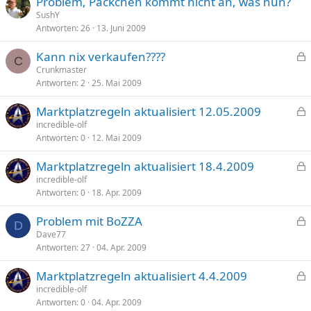
Problem, Päckchen kommt nicht an, was nun?
e
SushY
r
Antworten
26
13. Juni 2009
r
t
Kann nix verkaufen????
C
e
Crunkmaster
Antworten
2
25. Mai 2009
s
p
Marktplatzregeln aktualisiert 12.05.2009
e
e
incredible-olf
r
Antworten
0
12. Mai 2009
s
r
p
t
Marktplatzregeln aktualisiert 18.4.2009
e
e
incredible-olf
r
Antworten
0
18. Apr. 2009
s
r
p
t
Problem mit BoZZA
e
D
e
Dave77
r
Antworten
27
04. Apr. 2009
s
r
p
t
Marktplatzregeln aktualisiert 4.4.2009
e
e
incredible-olf
r
Antworten
0
04. Apr. 2009
s
r