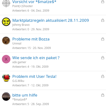
Vorsicht vor *$matze$*
e
e
Point(+)Shooter
r
Antworten
6
04. Dez. 2009
s
r
p
t
Marktplatzregeln aktualisiert 28.11.2009
e
e
Johnny Bravo
r
Antworten
0
29. Nov. 2009
s
r
p
t
Probleme mit Bozza
e
e
Unreal
r
Antworten
15
20. Nov. 2009
s
r
p
t
Wie sende ich ein paket ?
e
X
e
xdx gamer
r
Antworten
4
19. Okt. 2009
s
r
p
t
Problem mit User Tesla!
e
e
G.G.Miku
r
Antworten
7
12. Okt. 2009
s
r
p
t
bitte um hilfe
e
e
*$matze$*
r
Antworten
5
28. Sep. 2009
s
r