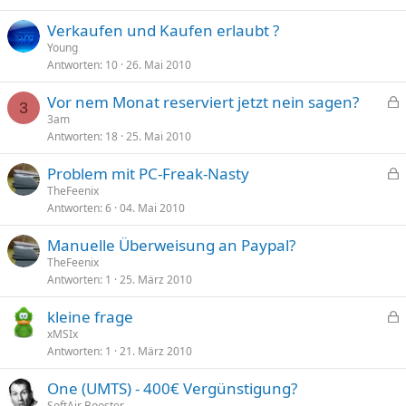
p
Verkaufen und Kaufen erlaubt ?
e
Young
r
Antworten
10
26. Mai 2010
r
t
Vor nem Monat reserviert jetzt nein sagen?
3
e
3am
Antworten
18
25. Mai 2010
s
p
Problem mit PC-Freak-Nasty
e
e
TheFeenix
r
Antworten
6
04. Mai 2010
s
r
p
t
Manuelle Überweisung an Paypal?
e
TheFeenix
r
Antworten
1
25. März 2010
r
t
kleine frage
e
xMSIx
Antworten
1
21. März 2010
s
p
One (UMTS) - 400€ Vergünstigung?
e
SoftAir Booster