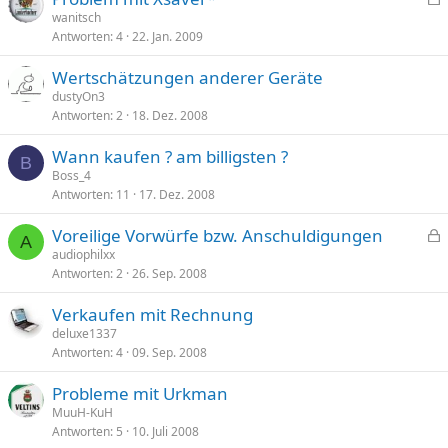
e
wanitsch
Antworten
4
22. Jan. 2009
s
p
Wertschätzungen anderer Geräte
e
dustyOn3
r
Antworten
2
18. Dez. 2008
r
t
Wann kaufen ? am billigsten ?
B
Boss_4
Antworten
11
17. Dez. 2008
Voreilige Vorwürfe bzw. Anschuldigungen
A
e
audiophilxx
Antworten
2
26. Sep. 2008
s
p
Verkaufen mit Rechnung
e
deluxe1337
r
Antworten
4
09. Sep. 2008
r
t
Probleme mit Urkman
MuuH-KuH
Antworten
5
10. Juli 2008