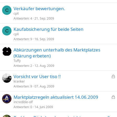
p
t
Verkäufer bewertungen.
e
C
cpX
r
Antworten
4
21. Sep. 2009
r
t
Kaufabsicherung für beide Seiten
C
cpX
Antworten
9
16. Sep. 2009
Abkürzungen unterhalb des Marktplatzes
(Klärung erbeten)
Tuffy
Antworten
2
12. Aug. 2009
Vorsicht vor User tiso !!
e
kranker
Antworten
9
07. Aug. 2009
s
p
Marktplatzregeln aktualisiert 14.06.2009
e
e
incredible-olf
r
Antworten
0
14. Juni 2009
s
r
p
t