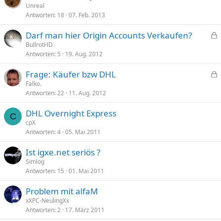
e
Unreal
Antworten
18
07. Feb. 2013
s
p
Darf man hier Origin Accounts Verkaufen?
e
e
BullrotHD
r
Antworten
5
19. Aug. 2012
s
r
p
t
Frage: Käufer bzw DHL
e
e
Falko.
r
Antworten
22
11. Aug. 2012
s
r
p
t
DHL Overnight Express
e
C
cpX
r
Antworten
4
05. Mai 2011
r
t
Ist igxe.net seriös ?
Simlog
Antworten
15
01. Mai 2011
Problem mit alfaM
xXPC-NeulingXx
Antworten
2
17. März 2011