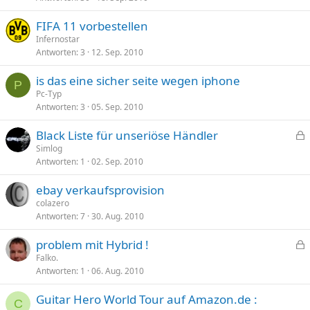
r
p
t
FIFA 11 vorbestellen
e
Infernostar
r
Antworten
3
12. Sep. 2010
r
t
is das eine sicher seite wegen iphone
P
Pc-Typ
Antworten
3
05. Sep. 2010
Black Liste für unseriöse Händler
e
Simlog
Antworten
1
02. Sep. 2010
s
p
ebay verkaufsprovision
e
colazero
r
Antworten
7
30. Aug. 2010
r
t
problem mit Hybrid !
e
Falko.
Antworten
1
06. Aug. 2010
s
p
Guitar Hero World Tour auf Amazon.de :
e
C