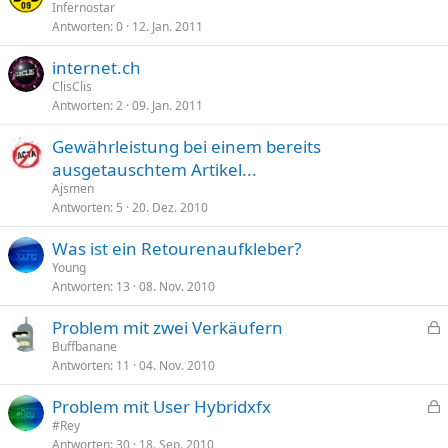
Infernostar
Antworten
0
12. Jan. 2011
internet.ch
ClisClis
Antworten
2
09. Jan. 2011
Gewährleistung bei einem bereits
ausgetauschtem Artikel...
Ajsmen
Antworten
5
20. Dez. 2010
Was ist ein Retourenaufkleber?
Young
Antworten
13
08. Nov. 2010
Problem mit zwei Verkäufern
e
Buffbanane
Antworten
11
04. Nov. 2010
s
p
Problem mit User Hybridxfx
e
e
#Rey
r
Antworten
30
18. Sep. 2010
s