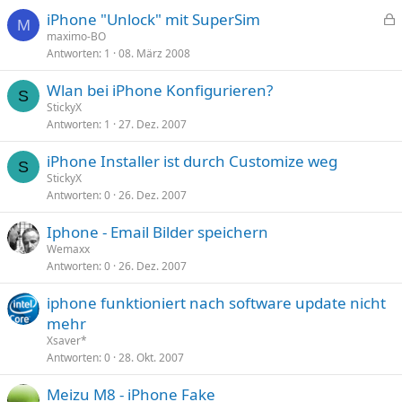
iPhone "Unlock" mit SuperSim
M
e
maximo-BO
Antworten
1
08. März 2008
s
p
Wlan bei iPhone Konfigurieren?
e
S
StickyX
r
Antworten
1
27. Dez. 2007
r
t
iPhone Installer ist durch Customize weg
S
StickyX
Antworten
0
26. Dez. 2007
Iphone - Email Bilder speichern
Wemaxx
Antworten
0
26. Dez. 2007
iphone funktioniert nach software update nicht
mehr
Xsaver*
Antworten
0
28. Okt. 2007
Meizu M8 - iPhone Fake