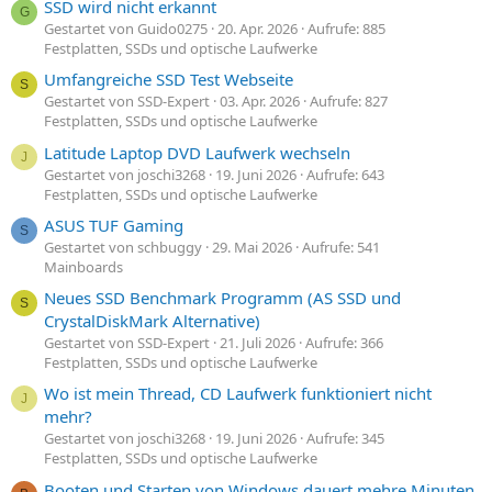
SSD wird nicht erkannt
G
Gestartet von Guido0275
20. Apr. 2026
Aufrufe: 885
Festplatten, SSDs und optische Laufwerke
Umfangreiche SSD Test Webseite
S
Gestartet von SSD-Expert
03. Apr. 2026
Aufrufe: 827
Festplatten, SSDs und optische Laufwerke
Latitude Laptop DVD Laufwerk wechseln
J
Gestartet von joschi3268
19. Juni 2026
Aufrufe: 643
Festplatten, SSDs und optische Laufwerke
ASUS TUF Gaming
S
Gestartet von schbuggy
29. Mai 2026
Aufrufe: 541
Mainboards
Neues SSD Benchmark Programm (AS SSD und
S
CrystalDiskMark Alternative)
Gestartet von SSD-Expert
21. Juli 2026
Aufrufe: 366
Festplatten, SSDs und optische Laufwerke
Wo ist mein Thread, CD Laufwerk funktioniert nicht
J
mehr?
Gestartet von joschi3268
19. Juni 2026
Aufrufe: 345
Festplatten, SSDs und optische Laufwerke
Booten und Starten von Windows dauert mehre Minuten