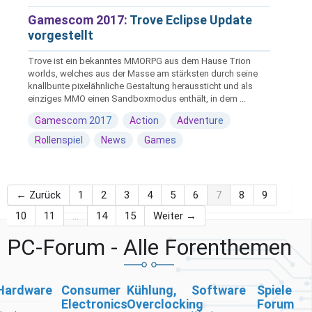
Gamescom 2017:
Trove Eclipse Update
vorgestellt
Trove ist ein bekanntes MMORPG aus dem Hause Trion
worlds, welches aus der Masse am stärksten durch seine
knallbunte pixelähnliche Gestaltung heraussticht und als
einziges MMO einen Sandboxmodus enthält, in dem ...
Gamescom 2017
Action
Adventure
Rollenspiel
News
Games
← Zurück
1
2
3
4
5
6
7
8
9
10
11
…
14
15
Weiter →
PC-Forum - Alle Forenthemen
Hardware
Consumer
Kühlung,
Software
Spiele
Electronics
Overclocking
Forum