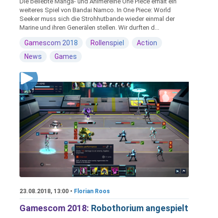
Die beliebte Manga- und Animereihe One Piece erhält ein
weiteres Spiel von Bandai Namco. In One Piece: World
Seeker muss sich die Strohhutbande wieder einmal der
Marine und ihren Generälen stellen. Wir durften d...
Gamescom 2018
Rollenspiel
Action
News
Games
23.08.2018, 13:00 •
Florian Roos
Gamescom 2018:
Robothorium angespielt