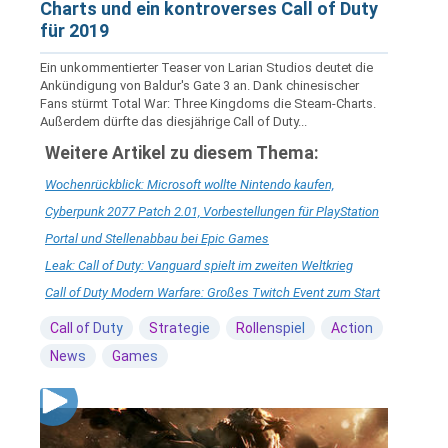
Charts und ein kontroverses Call of Duty
für 2019
Ein unkommentierter Teaser von Larian Studios deutet die
Ankündigung von Baldur's Gate 3 an. Dank chinesischer
Fans stürmt Total War: Three Kingdoms die Steam-Charts.
Außerdem dürfte das diesjährige Call of Duty...
Weitere Artikel zu diesem Thema:
Wochenrückblick: Microsoft wollte Nintendo kaufen,
Cyberpunk 2077 Patch 2.01, Vorbestellungen für PlayStation
Portal und Stellenabbau bei Epic Games
Leak: Call of Duty: Vanguard spielt im zweiten Weltkrieg
Call of Duty Modern Warfare: Großes Twitch Event zum Start
Call of Duty
Strategie
Rollenspiel
Action
News
Games