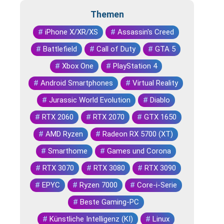
Themen
#
iPhone X/XR/XS
#
Assassin's Creed
#
Battlefield
#
Call of Duty
#
GTA 5
#
Xbox One
#
PlayStation 4
#
Android Smartphones
#
Virtual Reality
#
Jurassic World Evolution
#
Diablo
#
RTX 2060
#
RTX 2070
#
GTX 1650
#
AMD Ryzen
#
Radeon RX 5700 (XT)
#
Smarthome
#
Games und Corona
#
RTX 3070
#
RTX 3080
#
RTX 3090
#
EPYC
#
Ryzen 7000
#
Core-i-Serie
#
Beste Gaming-PC
#
Künstliche Intelligenz (KI)
#
Linux