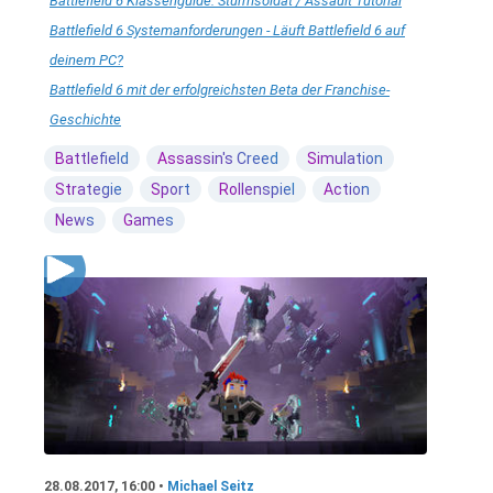
Battlefield 6 Klassenguide: Sturmsoldat / Assault Tutorial
Battlefield 6 Systemanforderungen - Läuft Battlefield 6 auf
deinem PC?
Battlefield 6 mit der erfolgreichsten Beta der Franchise-
Geschichte
Battlefield
Assassin's Creed
Simulation
Strategie
Sport
Rollenspiel
Action
News
Games
28.08.2017, 16:00 •
Michael Seitz