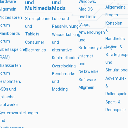
Hardware
Windows,
und
und
Allgemeine
Multimedia
Mods
Allgemein
Mac OS
Fragen
und Linux
Prozessoren
Smartphones
Luft- und
Konsolen
(Apps,
Forum
und
Passivkühlung
&
Anwendungen
Mainboards
Tablets
Wasserkühlung
Handhelds
und
Forum
Consumer
und
Action- &
Betriebssysteme)
Arbeitsspeicher
Electronics
alternative
Strategiesp
Internet
(RAM)
Kühlmethoden
und
und
Grafikkarten
Overclocking,
Simulatione
Netzwerke
Forum
Benchmarks
Adventure-
Software
Festplatten,
und
&
Allgmein
SSDs und
Modding
Rollenspiele
optische
Sport- &
Laufwerke
Rennspiele
Systemvorstellungen
und