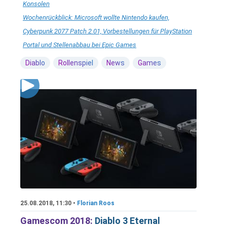
Konsolen
Wochenrückblick: Microsoft wollte Nintendo kaufen,
Cyberpunk 2077 Patch 2.01, Vorbestellungen für PlayStation
Portal und Stellenabbau bei Epic Games
Diablo
Rollenspiel
News
Games
25.08.2018, 11:30 •
Florian Roos
Gamescom 2018:
Diablo 3 Eternal