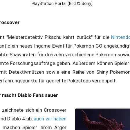
PlayStation Portal (Bild © Sony)
rossover
t "Meisterdetektiv Pikachu kehrt zurück" für die
Nintend
Niantic ein neues Ingame-Event für Pokemon GO angekündig
öhte Spawnraten für dreizehn verschiedene Pokemon sowie
mmte Forschungsaufträge geben. Außerdem können Spieler
mit Detektivmützen sowie eine Reihe von Shiny Pokemon
Erfahrungspunkte für gedrehte Pokestops verdoppelt.
r macht Diablo Fans sauer
t zeichnete sich ein Crossover
und Diablo 4 ab,
auch wir haben
n machen Spieler ihrem Ärger