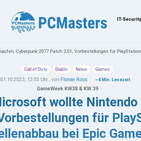
IT-Securit
kaufen, Cyberpunk 2077 Patch 2.01, Vorbestellungen für PlayStation
Call of Duty
Diablo
News
Games
01.10.2023, 13:03 Uhr
, von
Florian Roos
~4 Min. Lesezeit
GameWeek KW38 & KW 39
icrosoft wollte Nintendo
Vorbestellungen für PlayS
ellenabbau bei Epic Gam