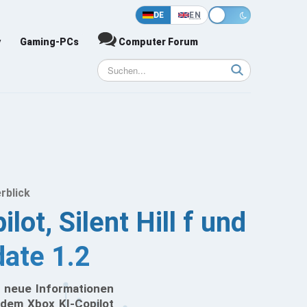
DE
EN
y
Gaming-PCs
Computer Forum
rblick
t, Silent Hill f und
ate 1.2
 neue Informationen
dem Xbox KI-Copilot