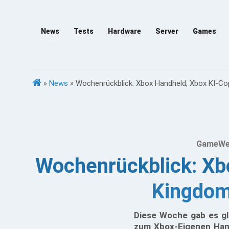
News
Tests
Hardware
Server
Games
»
News
»
Wochenrückblick: Xbox Handheld, Xbox KI-Copi
GameWee
Wochenrückblick: Xbox
Kingdom
Diese Woche gab es gl
zum Xbox-Eigenen Han