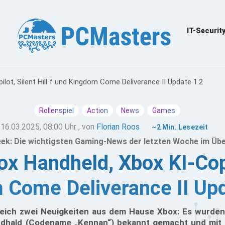
IT-Securit
lot, Silent Hill f und Kingdom Come Deliverance II Update 1.2
Rollenspiel
Action
News
Games
16.03.2025, 08:00 Uhr
, von
Florian Roos
~2 Min. Lesezeit
k: Die wichtigsten Gaming-News der letzten Woche im Übe
 Handheld, Xbox KI-Copilo
 Come Deliverance II Upd
eich zwei Neuigkeiten aus dem Hause Xbox: Es wurden
dhald (Codename „Kennan“) bekannt gemacht und mit 