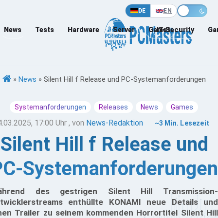
DE
EN
News
Tests
Hardware
Server
Games
IT-Security
Ga
»
News
»
Silent Hill f Release und PC-Systemanforderungen
Systemanforderungen
Releases
News
Games
4.03.2025, 17:00 Uhr
, von
News-Redaktion
~3 Min. Lesezeit
Silent Hill f Release und
PC-Systemanforderungen
hrend des gestrigen Silent Hill Transmission-
twicklerstreams enthüllte KONAMI neue Details und
nen Trailer zu seinem kommenden Horrortitel Silent Hill