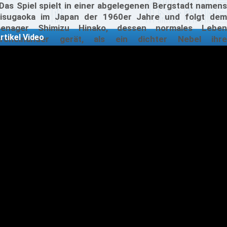
 Das Spiel spielt in einer abgelegenen Bergstadt namens
isugaoka im Japan der 1960er Jahre und folgt dem
eenager Shimizu Hinako, dessen normales Leben
rtikel Video
rcheinander gerät, als ein dichter Nebel ihre
imatstadt in eine trostlose, erschreckende Landschaft
rwandelt. Dazu gibt es auch die Systemanforderungen
 den PC.