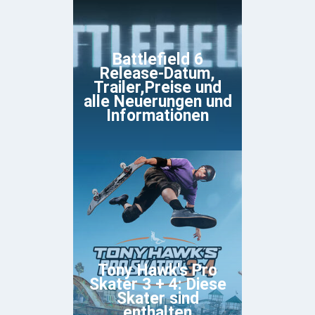
Battlefield 6
Release-Datum,
Trailer,Preise und
alle Neuerungen und
Informationen
Tony Hawk's Pro
Skater 3 + 4: Diese
Skater sind
enthalten