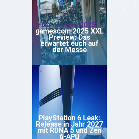
Gamescom 2025:
gamescom 2025 XXL
Preview: Das
erwartet euch auf
der Messe
PlayStation 6 Leak:
Release in Jahr 2027
mit RDNA 5 und Zen
6-APU