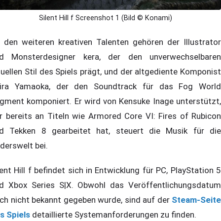
Silent Hill f Screenshot 1 (Bild © Konami)
 den weiteren kreativen Talenten gehören der Illustrator
d Monsterdesigner kera, der den unverwechselbaren
suellen Stil des Spiels prägt, und der altgediente Komponist
ira Yamaoka, der den Soundtrack für das Fog World
gment komponiert. Er wird von Kensuke Inage unterstützt,
r bereits an Titeln wie Armored Core VI: Fires of Rubicon
d Tekken 8 gearbeitet hat, steuert die Musik für die
derswelt bei.
lent Hill f befindet sich in Entwicklung für PC, PlayStation 5
d Xbox Series S|X. Obwohl das Veröffentlichungsdatum
ch nicht bekannt gegeben wurde, sind auf der
Steam-Seite
s Spiels
detaillierte Systemanforderungen zu finden.