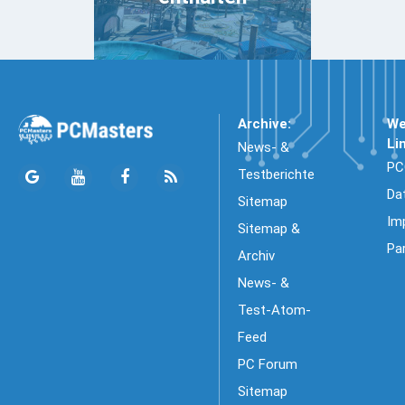
Archive:
We
Li
News- &
PC
Testberichte
Da
Sitemap
Im
Sitemap &
Pa
Archiv
News- &
Test-Atom-
Feed
PC Forum
Sitemap