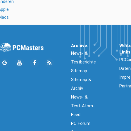
anderen
Apple
Macs
Archive:
Weit
Links
News- &
PCGa
Testberichte
Daten
Sitemap
Impr
Sitemap &
Partn
Archiv
News- &
Test-Atom-
Feed
PC Forum