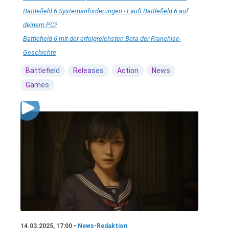
Battlefield 6 Systemanforderungen - Läuft Battlefield 6 auf
deinem PC?
Battlefield 6 mit der erfolgreichsten Beta der Franchise-
Geschichte
Battlefield
Releases
Action
News
Games
14.03.2025, 17:00 •
News-Redaktion