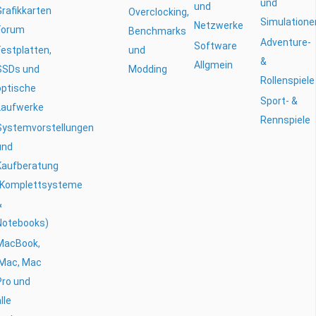
und
und
Grafikkarten
Overclocking,
Simulatione
Netzwerke
Forum
Benchmarks
Adventure-
Software
Festplatten,
und
&
Allgmein
SSDs und
Modding
Rollenspiele
optische
Sport- &
Laufwerke
Rennspiele
Systemvorstellungen
und
Kaufberatung
(Komplettsysteme
&
Notebooks)
MacBook,
iMac, Mac
Pro und
lle