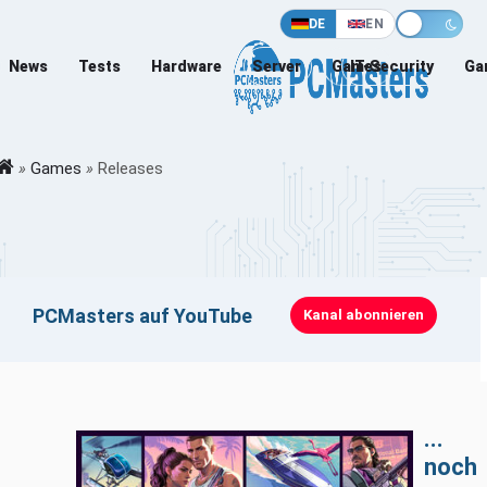
DE
EN
News
Tests
Hardware
Server
Games
IT-Security
Ga
»
Games
»
Releases
Klicken zum Laden · Erst beim Klick werden YouTube-Cookies
PCMasters auf YouTube
Kanal abonnieren
gesetzt
...
noch