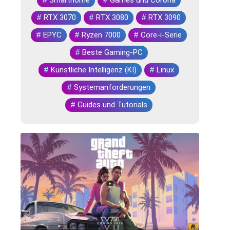
#
RTX 3070
#
RTX 3080
#
RTX 3090
#
EPYC
#
Ryzen 7000
#
Core-i-Serie
#
Beste Gaming-PC
#
Künstliche Intelligenz (KI)
#
Linux
#
Systemanforderungen
#
Guides und Tutorials