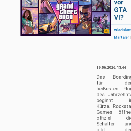
vor
GTA
VI?
Wladislaw
Martaler
|
19.06.2026, 13:44
Das Boardin
für de
heißesten Flu
des Jahrzehnt
beginnt i
Kürze. Rocksta
Games öffne
offiziell di
Schalter un
gibt de