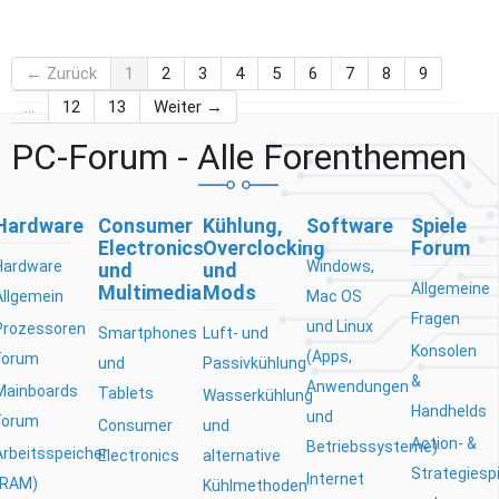
← Zurück
1
2
3
4
5
6
7
8
9
…
12
13
Weiter →
PC-Forum - Alle Forenthemen
Hardware
Consumer
Kühlung,
Software
Spiele
Electronics
Overclocking
Forum
Hardware
Windows,
und
und
Allgemeine
Multimedia
Mods
Allgemein
Mac OS
Fragen
und Linux
Prozessoren
Smartphones
Luft- und
Konsolen
(Apps,
Forum
und
Passivkühlung
&
Anwendungen
Mainboards
Tablets
Wasserkühlung
Handhelds
und
Forum
Consumer
und
Action- &
Betriebssysteme)
Arbeitsspeicher
Electronics
alternative
Strategiesp
Internet
(RAM)
Kühlmethoden