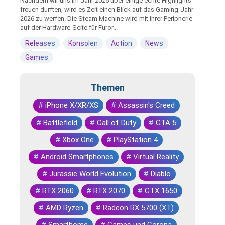
Nachdem wir uns im Jahr 2025 über einige echte Highlights
freuen durften, wird es Zeit einen Blick auf das Gaming-Jahr
2026 zu werfen. Die Steam Machine wird mit ihrer Peripherie
auf der Hardware-Seite für Furor...
Releases
Konsolen
Action
News
Games
Themen
#
iPhone X/XR/XS
#
Assassin's Creed
#
Battlefield
#
Call of Duty
#
GTA 5
#
Xbox One
#
PlayStation 4
#
Android Smartphones
#
Virtual Reality
#
Jurassic World Evolution
#
Diablo
#
RTX 2060
#
RTX 2070
#
GTX 1650
#
AMD Ryzen
#
Radeon RX 5700 (XT)
#
Smarthome
#
Games und Corona