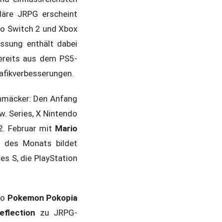
ndäre JRPG erscheint
o Switch 2 und Xbox
assung enthält dabei
 bereits aus dem PS5-
afikverbesserungen.
chmäcker: Den Anfang
w. Series, X Nintendo
2. Februar mit
Mario
s des Monats bildet
es S, die PlayStation
do
Pokemon Pokopia
eflection
zu JRPG-