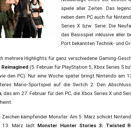
spiele aller Zeiten. Das lege
neben dem PC auch für Nintend
Series X bzw. Serie. Die Neuf
das Basisspiel inklusive aller
Port bekannten Technik- und Gr
eich mehrere Highlights für ganz verschiedene Gaming-Ges
 Reimagined
(5. Februar für PlayStation 5, Xbox Series S bz
ie den PC). Nur eine Woche später bringt Nintendo am 1
teres Mario-Sportspiel auf die Switch 2. Den Abschlus
m
, das am 27. Februar für den PC, die Xbox Series X und Seri
heint.
m Zeichen kämpfender Monster: Am 5. März schickt Ninten
m 13. März lädt
Monster Hunter Stories 3: Twisted R