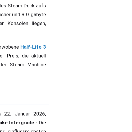
 des Steam Deck aufs
icher und 8 Gigabyte
r Konsolen liegen,
numwobene
Half-Life 3
r Preis, die aktuell
 der Steam Machine
 22. Januar 2026,
ake Intergrade
- Die
nd einflussreichsten