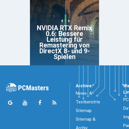
NVIDIA RTX Remix
0.6: Bessere
Leistung für
Remastering von
DirectX 8- und 9-
Spielen
Archive:
We
Li
News- &
PC
Testberichte
Da
Sitemap
Im
Sitemap &
Pa
Archiv