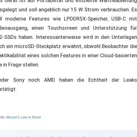
s Gerät ist auf Portabilität und effiziente Wärmeableitung
sgelegt und soll angeblich nur 15 W Strom verbrauchen. Es
ll moderne Features wie LPDDR5X-Speicher, USB-C mit
deoausgang, einen Touchscreen und Unterstützung für
2-SSDs haben. Interessanterweise wird in den Unterlagen
ch ein microSD-Steckplatz erwähnt, obwohl Beobachter die
aktikabilität eines solchen Features in einer Cloud-basierten
a in Frage stellen.
der Sony noch AMD haben die Echtheit der Leaks
stätigt.
lle:
Moore's Law Is Dead