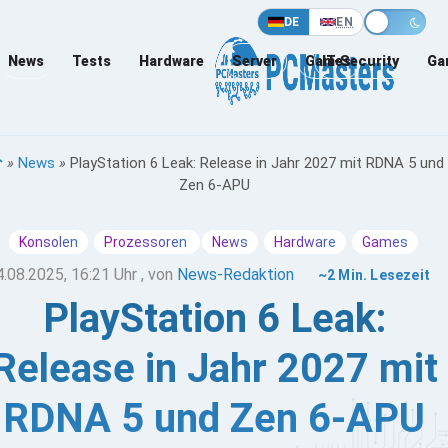
DE
EN
News
Tests
Hardware
Server
Games
IT-Security
Ga
»
News
»
PlayStation 6 Leak: Release in Jahr 2027 mit RDNA 5 und
Zen 6-APU
Konsolen
Prozessoren
News
Hardware
Games
4.08.2025, 16:21 Uhr
, von
News-Redaktion
~2 Min. Lesezeit
PlayStation 6 Leak:
Release in Jahr 2027 mit
RDNA 5 und Zen 6-APU