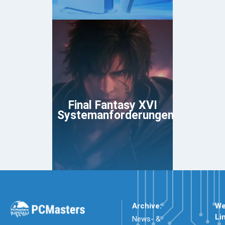
Final Fantasy XVI
Systemanforderungen
Archive:
We
Li
News- &