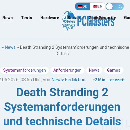
DE
EN
News
Tests
Hardware
Server
Games
IT-Security
Ga
»
News
»
Death Stranding 2 Systemanforderungen und technische
Details
Systemanforderungen
Anforderungen
News
Games
2.06.2026, 08:55 Uhr
, von
News-Redaktion
~2 Min. Lesezeit
Death Stranding 2
Systemanforderungen
und technische Details