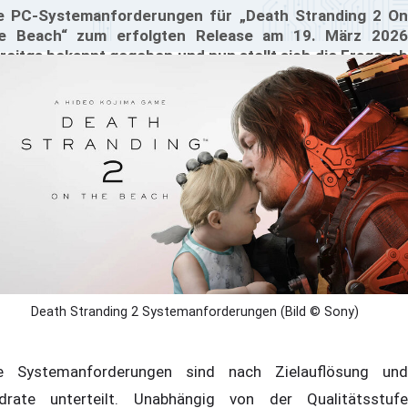
e PC-Systemanforderungen für „Death Stranding 2 On
e Beach“ zum erfolgten Release am 19. März 2026
reitgs bekannt gegeben und nun stellt sich die Frage, ob
d wie gut das Spiel auf deinem PC läuft. Die technischen
ezifikationen bieten eine detaillierte Aufschlüsselung
r Hardware, die für den Betrieb des Spiels in vier
rschiedenen Leistungsstufen erforderlich ist, und
hren gleichzeitig eine neue Upscaling-Methode auf dem
-Markt ein.
Death Stranding 2 Systemanforderungen (Bild © Sony)
e Systemanforderungen sind nach Zielauflösung und
ldrate unterteilt. Unabhängig von der Qualitätsstufe