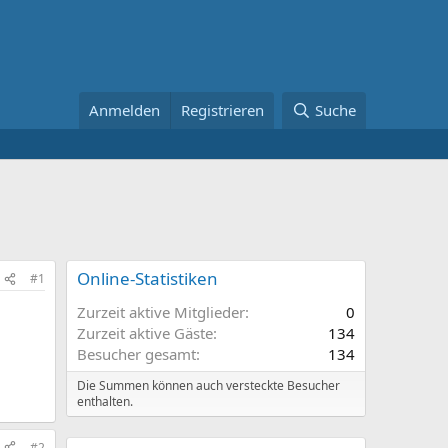
Anmelden
Registrieren
Suche
Online-Statistiken
#1
Zurzeit aktive Mitglieder
0
Zurzeit aktive Gäste
134
Besucher gesamt
134
Die Summen können auch versteckte Besucher
enthalten.
#2