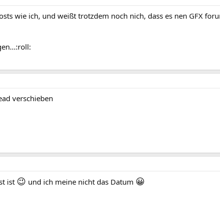
osts wie ich, und weißt trotzdem noch nich, dass es nen GFX for
n...:roll:
read verschieben
😉
😀
t ist
und ich meine nicht das Datum