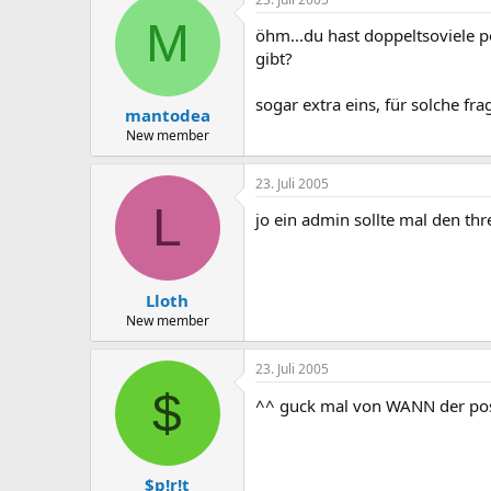
M
öhm...du hast doppeltsoviele p
gibt?
sogar extra eins, für solche frage
mantodea
New member
23. Juli 2005
L
jo ein admin sollte mal den th
Lloth
New member
23. Juli 2005
$
^^ guck mal von WANN der pos
$p!r!t