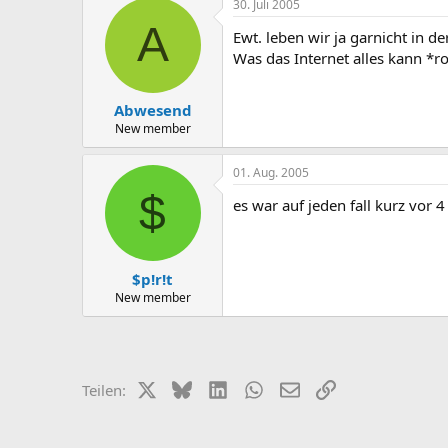
30. Juli 2005
A
Ewt. leben wir ja garnicht in 
Was das Internet alles kann *rof
Abwesend
New member
01. Aug. 2005
$
es war auf jeden fall kurz vor
$p!r!t
New member
X (Twitter)
Bluesky
LinkedIn
WhatsApp
E-Mail
Link
Teilen: