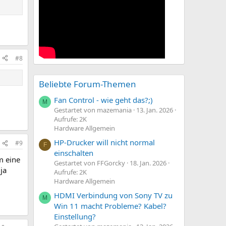
#8
Beliebte Forum-Themen
Fan Control - wie geht das?;)
M
Gestartet von mazemania
13. Jan. 2026
Aufrufe: 2K
Hardware Allgemein
HP-Drucker will nicht normal
#9
F
einschalten
m eine
Gestartet von FFGorcky
18. Jan. 2026
ja
Aufrufe: 2K
Hardware Allgemein
HDMI Verbindung von Sony TV zu
M
Win 11 macht Probleme? Kabel?
Einstellung?