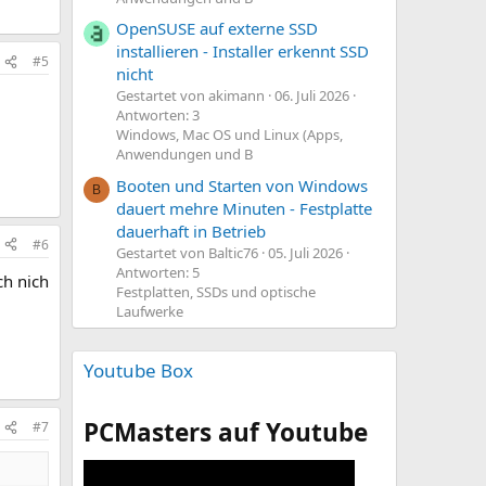
OpenSUSE auf externe SSD
installieren - Installer erkennt SSD
#5
nicht
Gestartet von akimann
06. Juli 2026
Antworten: 3
Windows, Mac OS und Linux (Apps,
Anwendungen und B
Booten und Starten von Windows
B
dauert mehre Minuten - Festplatte
dauerhaft in Betrieb
#6
Gestartet von Baltic76
05. Juli 2026
Antworten: 5
ch nich
Festplatten, SSDs und optische
Laufwerke
Youtube Box
PCMasters auf Youtube
#7