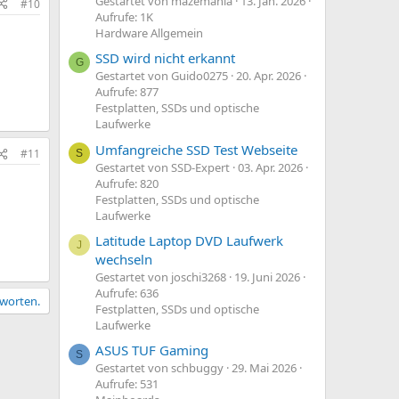
Gestartet von mazemania
13. Jan. 2026
#10
Aufrufe: 1K
Hardware Allgemein
SSD wird nicht erkannt
G
Gestartet von Guido0275
20. Apr. 2026
Aufrufe: 877
Festplatten, SSDs und optische
Laufwerke
Umfangreiche SSD Test Webseite
#11
S
Gestartet von SSD-Expert
03. Apr. 2026
Aufrufe: 820
Festplatten, SSDs und optische
Laufwerke
Latitude Laptop DVD Laufwerk
J
wechseln
Gestartet von joschi3268
19. Juni 2026
Aufrufe: 636
tworten.
Festplatten, SSDs und optische
Laufwerke
ASUS TUF Gaming
S
Gestartet von schbuggy
29. Mai 2026
Aufrufe: 531