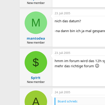
New member
23. Juli 2005
M
nich das datum?
-na dann bin ich ja mal gespann
mantodea
New member
23. Juli 2005
$
hmm im forum wird das 12h sys
😉
mehr das richtige forum
$p!r!t
New member
24. Juli 2005
A
Board schrieb: