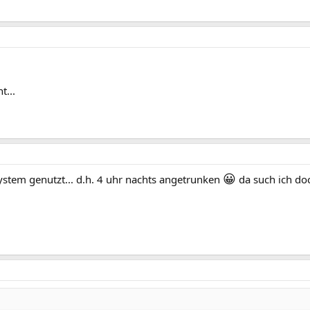
t...
😀
tem genutzt... d.h. 4 uhr nachts angetrunken
da such ich do