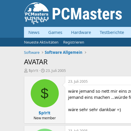
News
Games
Hardware
Testberichte
Neueste Aktivitäten
Registrieren
Software
Software Allgemein
AVATAR
E
E
$p!r!t
23. Juli 2005
r
r
s
s
23. Juli 2005
t
t
$
wäre jemand so nett mir eins 
e
e
l
l
jemand eins machen ...würde f
l
l
e
t
wäre sehr sehr dankbar =)
$p!r!t
r
a
m
New member
23. Juli 2005