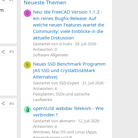
Neueste Themen
um
Neu: die FreeCAD Version 1.1.3 -
D
ein reines Bugfix-Release: Auf
welche neuen Features wartet die
Community: viele Einblicke in die
aktuelle Diskussion
Gestartet von d-hubs
29. Juli 2026
Antworten: 0
#3
Software Allgemein
Neues SSD Benchmark Programm
S
(AS SSD und CrystalDiskMark
Alternative)
Gestartet von SSD-Expert
21. Juli 2026
Antworten: 4
Festplatten, SSDs und optische
Laufwerke
#4
openSUSE webdav Telekom - Wie
verbinden ?
Gestartet von akimann
12. Juli 2026
Antworten: 4
Windows, Mac OS und Linux (Apps,
Anwendungen und B