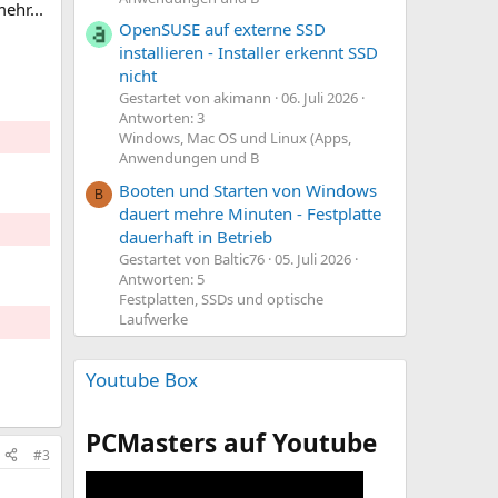
ehr...
OpenSUSE auf externe SSD
installieren - Installer erkennt SSD
nicht
Gestartet von akimann
06. Juli 2026
Antworten: 3
Windows, Mac OS und Linux (Apps,
Anwendungen und B
Booten und Starten von Windows
B
dauert mehre Minuten - Festplatte
dauerhaft in Betrieb
Gestartet von Baltic76
05. Juli 2026
Antworten: 5
Festplatten, SSDs und optische
Laufwerke
Youtube Box
PCMasters auf Youtube
#3