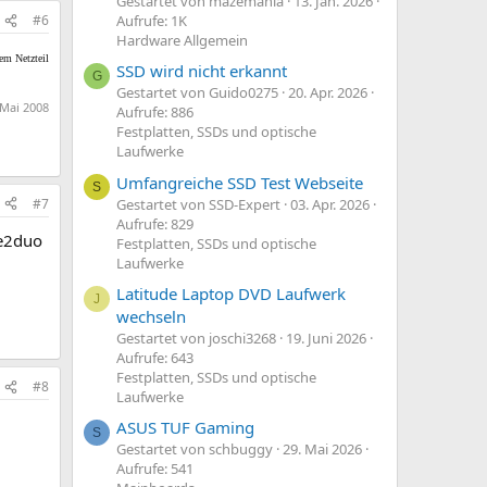
Gestartet von mazemania
13. Jan. 2026
#6
Aufrufe: 1K
Hardware Allgemein
nem Netzteil
SSD wird nicht erkannt
G
Gestartet von Guido0275
20. Apr. 2026
 Mai 2008
Aufrufe: 886
Festplatten, SSDs und optische
Laufwerke
Umfangreiche SSD Test Webseite
S
#7
Gestartet von SSD-Expert
03. Apr. 2026
Aufrufe: 829
re2duo
Festplatten, SSDs und optische
Laufwerke
Latitude Laptop DVD Laufwerk
J
wechseln
Gestartet von joschi3268
19. Juni 2026
Aufrufe: 643
Festplatten, SSDs und optische
#8
Laufwerke
ASUS TUF Gaming
S
Gestartet von schbuggy
29. Mai 2026
Aufrufe: 541