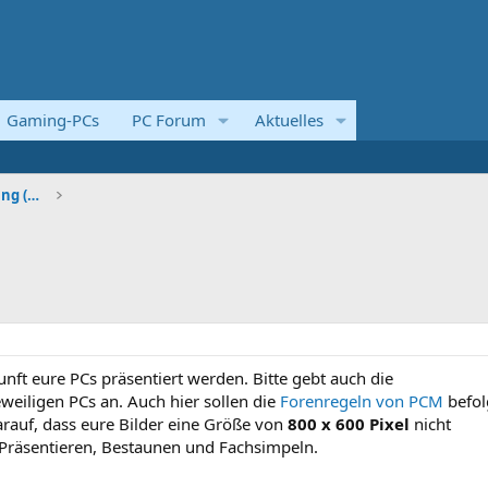
Gaming-PCs
PC Forum
Aktuelles
Systemvorstellungen und Kaufberatung (Komplettsyst
unft eure PCs präsentiert werden. Bitte gebt auch die
iligen PCs an. Auch hier sollen die
Forenregeln von PCM
befol
darauf, dass eure Bilder eine Größe von
800 x 600 Pixel
nicht
 Präsentieren, Bestaunen und Fachsimpeln.