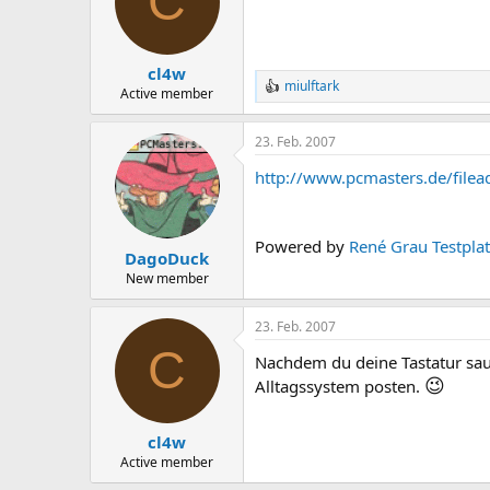
C
cl4w
miulftark
R
Active member
e
a
23. Feb. 2007
k
t
http://www.pcmasters.de/file
i
o
n
e
Powered by
René Grau Testpla
n
DagoDuck
:
New member
23. Feb. 2007
C
Nachdem du deine Tastatur sau
😉
Alltagssystem posten.
cl4w
Active member