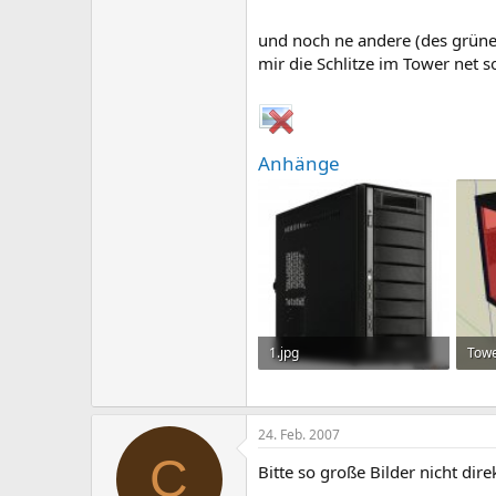
und noch ne andere (des grüne 
mir die Schlitze im Tower net s
Anhänge
1.jpg
Tow
143,9 KB · Aufrufe: 4.864
28,1
24. Feb. 2007
C
Bitte so große Bilder nicht dir