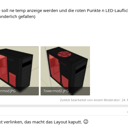
soll ne temp anzeige werden und die roten Punkte n LED-Lauflic
onderlich gefallen)
ermod.JPG
Towermod2.JPG
 KB · Aufrufe: 13.675
30,3 KB · Aufrufe: 13.654
Zuletzt bearbeitet von einem Moderator:
24. 
😉
ekt verlinken, das macht das Layout kaputt.