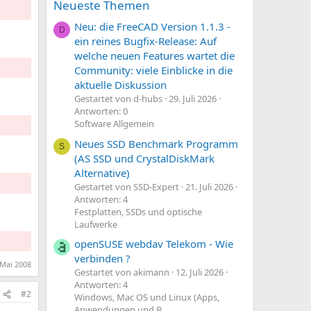
Neueste Themen
Neu: die FreeCAD Version 1.1.3 -
D
ein reines Bugfix-Release: Auf
welche neuen Features wartet die
Community: viele Einblicke in die
aktuelle Diskussion
Gestartet von d-hubs
29. Juli 2026
Antworten: 0
Software Allgemein
Neues SSD Benchmark Programm
S
(AS SSD und CrystalDiskMark
Alternative)
Gestartet von SSD-Expert
21. Juli 2026
Antworten: 4
Festplatten, SSDs und optische
Laufwerke
openSUSE webdav Telekom - Wie
verbinden ?
 Mai 2008
Gestartet von akimann
12. Juli 2026
Antworten: 4
#2
Windows, Mac OS und Linux (Apps,
Anwendungen und B