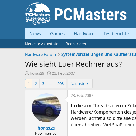
News
Games
Hardware
Testberichte
Neueste Aktivitäten
Registrieren
Hardware Forum
Wie sieht Euer Rechner aus?
E
E
horas29
23. Feb. 2007
r
r
1
2
3
...
203
Nächste
s
s
t
t
e
e
23. Feb. 2007
l
l
In diesem Thread sollen in Zuk
l
l
e
t
Hardware/Komponenten des jewe
r
a
werden, achtet also bitte alle 
m
überschreiben. Viel Spaß beim
horas29
New member