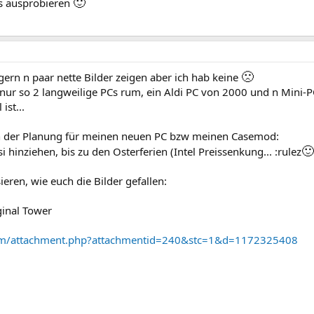
🙂
s ausprobieren
🙁
gern n paar nette Bilder zeigen aber ich hab keine
 nur so 2 langweilige PCs rum, ein Aldi PC von 2000 und n Mini-
ist...
on der Planung für meinen neuen PC bzw meinen Casemod:
🙂
 hinziehen, bis zu den Osterferien (Intel Preissenkung... :rulez
eren, wie euch die Bilder gefallen:
ginal Tower
rum/attachment.php?attachmentid=240&stc=1&d=1172325408