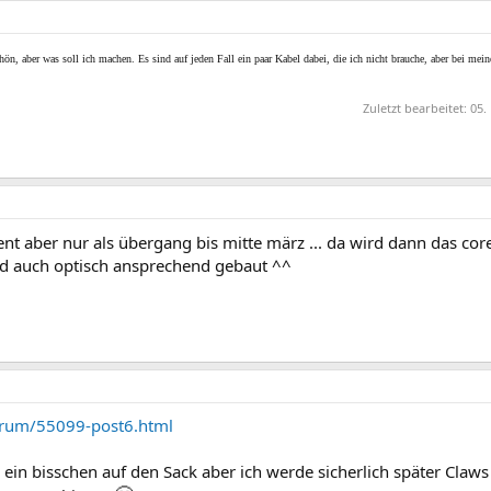
hön, aber was soll ich machen. Es sind auf jeden Fall ein paar Kabel dabei, die ich nicht brauche, aber bei mei
Zuletzt bearbeitet:
05.
ent aber nur als übergang bis mitte märz ... da wird dann das co
 auch optisch ansprechend gebaut ^^
orum/55099-post6.html
ein bisschen auf den Sack aber ich werde sicherlich später Claws