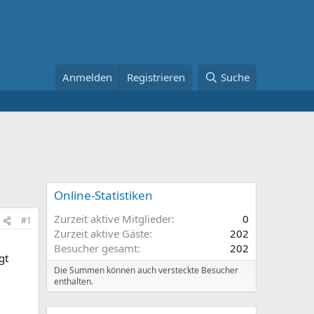
Anmelden
Registrieren
Suche
Online-Statistiken
Zurzeit aktive Mitglieder
0
#1
Zurzeit aktive Gäste
202
Besucher gesamt
202
gt
Die Summen können auch versteckte Besucher
enthalten.