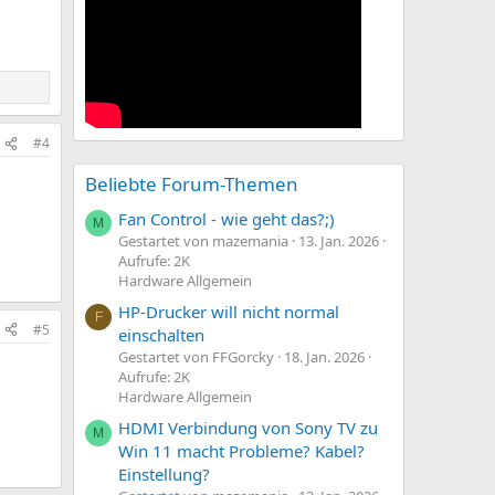
#4
Beliebte Forum-Themen
Fan Control - wie geht das?;)
M
Gestartet von mazemania
13. Jan. 2026
Aufrufe: 2K
Hardware Allgemein
HP-Drucker will nicht normal
F
#5
einschalten
Gestartet von FFGorcky
18. Jan. 2026
Aufrufe: 2K
Hardware Allgemein
HDMI Verbindung von Sony TV zu
M
Win 11 macht Probleme? Kabel?
Einstellung?