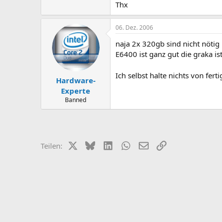
Thx
06. Dez. 2006
naja 2x 320gb sind nicht nöti
E6400 ist ganz gut die graka ist
Ich selbst halte nichts von fer
Hardware-
Experte
Banned
X (Twitter)
Bluesky
LinkedIn
WhatsApp
E-Mail
Link
Teilen: