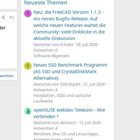
Neueste Themen
Neu: die FreeCAD Version 1.1.3 -
D
#2
ein reines Bugfix-Release: Auf
welche neuen Features wartet die
der
Community: viele Einblicke in die
aktuelle Diskussion
Gestartet von d-hubs
29. Juli 2026
Antworten: 0
Software Allgemein
Neues SSD Benchmark Programm
S
(AS SSD und CrystalDiskMark
tworten.
Alternative)
Gestartet von SSD-Expert
21. Juli 2026
Antworten: 4
Festplatten, SSDs und optische
Laufwerke
openSUSE webdav Telekom - Wie
verbinden ?
Gestartet von akimann
12. Juli 2026
Antworten: 4
Windows, Mac OS und Linux (Apps,
Anwendungen und B