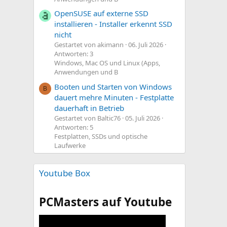
OpenSUSE auf externe SSD
installieren - Installer erkennt SSD
nicht
Gestartet von akimann
06. Juli 2026
Antworten: 3
Windows, Mac OS und Linux (Apps,
Anwendungen und B
Booten und Starten von Windows
B
dauert mehre Minuten - Festplatte
dauerhaft in Betrieb
Gestartet von Baltic76
05. Juli 2026
Antworten: 5
Festplatten, SSDs und optische
Laufwerke
Youtube Box
PCMasters auf Youtube