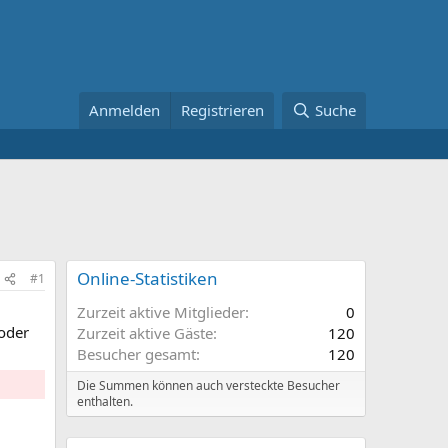
Anmelden
Registrieren
Suche
Online-Statistiken
#1
Zurzeit aktive Mitglieder
0
 oder
Zurzeit aktive Gäste
120
Besucher gesamt
120
Die Summen können auch versteckte Besucher
enthalten.