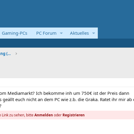
Gaming-PCs
PC Forum
Aktuelles
Systemvorstellungen und Kaufberatung (Komplettsyst
 vom Mediamarkt? Ich bekomme inh um 750€ ist der Preis dann
s geällt euch nicht an dem PC wie z.b. die Graka. Ratet ihr mir ab
?
 Link zu sehen, bitte
Anmelden
oder
Registrieren