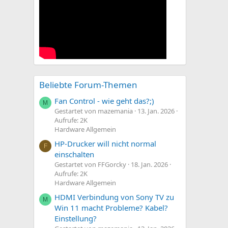
Beliebte Forum-Themen
Fan Control - wie geht das?;)
M
Gestartet von mazemania
13. Jan. 2026
Aufrufe: 2K
Hardware Allgemein
HP-Drucker will nicht normal
F
einschalten
Gestartet von FFGorcky
18. Jan. 2026
Aufrufe: 2K
Hardware Allgemein
HDMI Verbindung von Sony TV zu
M
Win 11 macht Probleme? Kabel?
Einstellung?