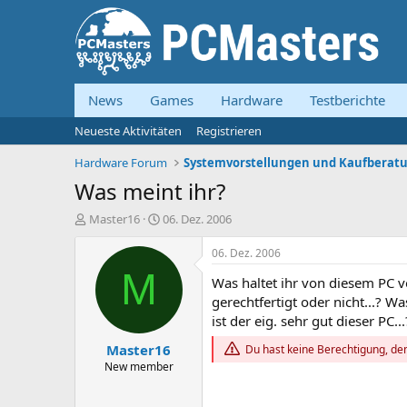
News
Games
Hardware
Testberichte
Neueste Aktivitäten
Registrieren
Hardware Forum
Was meint ihr?
E
E
Master16
06. Dez. 2006
r
r
s
s
06. Dez. 2006
t
t
M
Was haltet ihr von diesem PC
e
e
l
l
gerechtfertigt oder nicht...? Wa
l
l
ist der eig. sehr gut dieser PC...
e
t
Master16
r
a
Du hast keine Berechtigung, den
m
New member