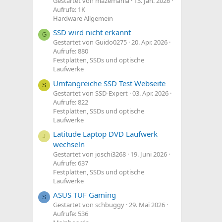
Gestartet von mazemania
13. Jan. 2026
Aufrufe: 1K
Hardware Allgemein
SSD wird nicht erkannt
G
Gestartet von Guido0275
20. Apr. 2026
Aufrufe: 880
Festplatten, SSDs und optische
Laufwerke
Umfangreiche SSD Test Webseite
S
Gestartet von SSD-Expert
03. Apr. 2026
Aufrufe: 822
Festplatten, SSDs und optische
Laufwerke
Latitude Laptop DVD Laufwerk
J
wechseln
Gestartet von joschi3268
19. Juni 2026
Aufrufe: 637
Festplatten, SSDs und optische
Laufwerke
ASUS TUF Gaming
S
Gestartet von schbuggy
29. Mai 2026
Aufrufe: 536