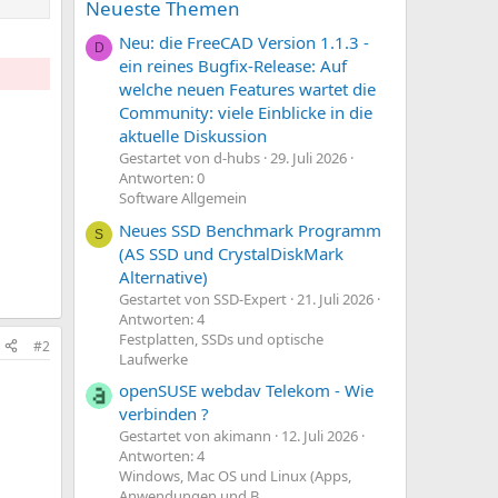
Neueste Themen
lfte
Neu: die FreeCAD Version 1.1.3 -
D
ein reines Bugfix-Release: Auf
ewiss
welche neuen Features wartet die
Community: viele Einblicke in die
aktuelle Diskussion
Gestartet von d-hubs
29. Juli 2026
Antworten: 0
Software Allgemein
Neues SSD Benchmark Programm
S
(AS SSD und CrystalDiskMark
Alternative)
Gestartet von SSD-Expert
21. Juli 2026
Antworten: 4
Festplatten, SSDs und optische
#2
Laufwerke
openSUSE webdav Telekom - Wie
verbinden ?
Gestartet von akimann
12. Juli 2026
Antworten: 4
Windows, Mac OS und Linux (Apps,
Anwendungen und B