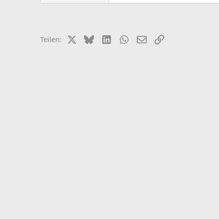
X (Twitter)
Bluesky
LinkedIn
WhatsApp
E-Mail
Link
Teilen: