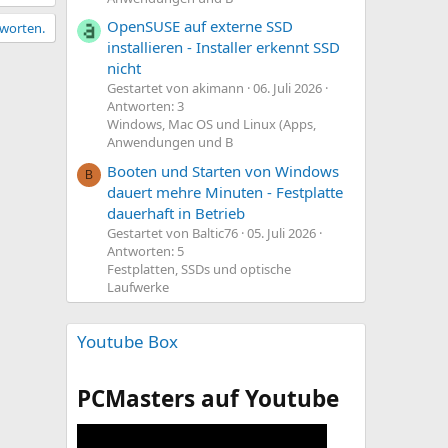
OpenSUSE auf externe SSD
tworten.
installieren - Installer erkennt SSD
nicht
Gestartet von akimann
06. Juli 2026
Antworten: 3
Windows, Mac OS und Linux (Apps,
Anwendungen und B
Booten und Starten von Windows
B
dauert mehre Minuten - Festplatte
dauerhaft in Betrieb
Gestartet von Baltic76
05. Juli 2026
Antworten: 5
Festplatten, SSDs und optische
Laufwerke
Youtube Box
PCMasters auf Youtube