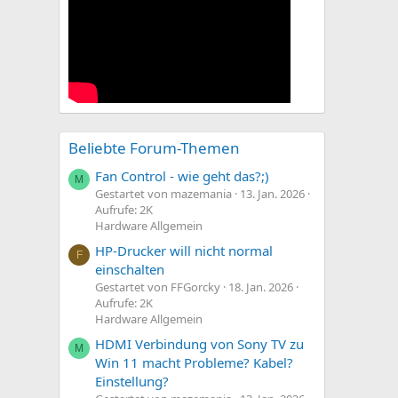
Beliebte Forum-Themen
Fan Control - wie geht das?;)
M
Gestartet von mazemania
13. Jan. 2026
Aufrufe: 2K
Hardware Allgemein
HP-Drucker will nicht normal
F
einschalten
Gestartet von FFGorcky
18. Jan. 2026
Aufrufe: 2K
Hardware Allgemein
HDMI Verbindung von Sony TV zu
M
Win 11 macht Probleme? Kabel?
Einstellung?