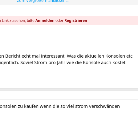
Zum Vergrößern anklicken....
ienene Xbox 360, sondern auch gut ausgestattete PCs erreichen rund die Hä
n Tausende bei Google. Zu den Stromkosten kommen Aufwendungen für die
 denn die zugeführte elektrische Energie wird fast komplett in Wärme
 Link zu sehen, bitte
Anmelden
oder
Registrieren
t erhebliches Einsparungspotenzial, auch wenn Google als Großabnehmer g
rif bezieht.
en Bericht echt mal interessant. Was die aktuellen Konsolen etc
gentlich. Soviel Strom pro Jahr wie die Konsole auch kostet.
 konsolen zu kaufen wenn die so viel strom verschwänden