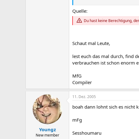
Nicht nur Microsofts jüngst ersch
dieses Wertes. Davon dauerlaufe
Quelle:
Klimatisierung der Rechenzentren,
Du hast keine Berechtigung, den
umgesetzt. Offensichtlich besteh
Strom zum niedrigeren Industrieta
Schaut mal Leute,
lest euch das mal durch, find d
verbrauchen ist schon enorm ei
MfG
Compiler
11. Dez. 2005
boah dann lohnt sich es nicht
mFg
Youngz
Sesshoumaru
New member