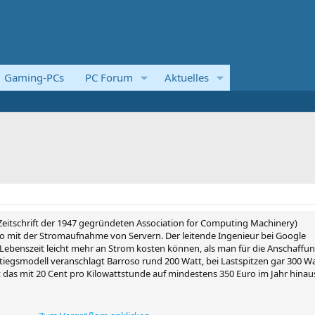
Gaming-PCs
PC Forum
Aktuelles
eitschrift der 1947 gegründeten Association for Computing Machinery)
oso mit der Stromaufnahme von Servern. Der leitende Ingenieur bei Google
e Lebenszeit leicht mehr an Strom kosten können, als man für die Anschaffu
iegsmodell veranschlagt Barroso rund 200 Watt, bei Lastspitzen gar 300 Wa
 das mit 20 Cent pro Kilowattstunde auf mindestens 350 Euro im Jahr hinaus