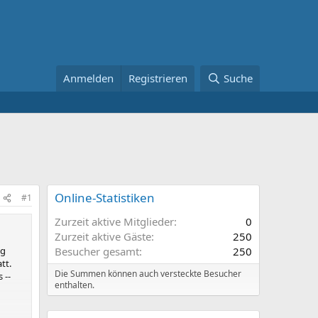
Anmelden
Registrieren
Suche
Online-Statistiken
#1
Zurzeit aktive Mitglieder
0
Zurzeit aktive Gäste
250
ng
Besucher gesamt
250
tt.
Die Summen können auch versteckte Besucher
 --
enthalten.