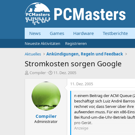
News
Games
Hardware
Testberichte
Neueste Aktivitäten
Registrieren
Aktuelles
Ankündigungen, Regeln und Feedback
Stromkosten sorgen Google
E
E
Compiler
11. Dez. 2005
r
r
s
s
11. Dez. 2005
t
t
e
e
n einem Beitrag der ACM Queue (Z
l
l
beschäftigt sich Luiz André Barr
l
l
rechnet vor, dass Server über ihr
e
t
aufwenden muss. Für ein x86-Einst
Compiler
r
a
Bei Rund-um-die-Uhr-Betrieb läuft
m
Administrator
pro Gerät.
Anzeige