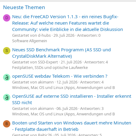
Neueste Themen
Neu: die FreeCAD Version 1.1.3 - ein reines Bugfix-
D
Release: Auf welche neuen Features wartet die
Community: viele Einblicke in die aktuelle Diskussion
Gestartet von d-hubs
29. Juli 2026
Antworten: 0
Software Allgemein
Neues SSD Benchmark Programm (AS SSD und
S
CrystalDiskMark Alternative)
Gestartet von SSD-Expert
21. Juli 2026
Antworten: 4
Festplatten, SSDs und optische Laufwerke
openSUSE webdav Telekom - Wie verbinden ?
Gestartet von akimann
12. Juli 2026
Antworten: 4
Windows, Mac OS und Linux (Apps, Anwendungen und B
OpenSUSE auf externe SSD installieren - Installer erkennt
SSD nicht
Gestartet von akimann
06. Juli 2026
Antworten: 3
Windows, Mac OS und Linux (Apps, Anwendungen und B
Booten und Starten von Windows dauert mehre Minuten
B
- Festplatte dauerhaft in Betrieb
Gestartet von Baltic76
05. Juli 2026
Antworten: 5