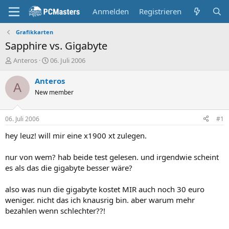
Anmelden
Registrieren
Grafikkarten
Sapphire vs. Gigabyte
E
E
Anteros
06. Juli 2006
r
r
s
s
Anteros
A
t
t
New member
e
e
l
l
l
l
06. Juli 2006
#1
e
t
r
a
hey leuz! will mir eine x1900 xt zulegen.
m
nur von wem? hab beide test gelesen. und irgendwie scheint
es als das die gigabyte besser wäre?
also was nun die gigabyte kostet MIR auch noch 30 euro
weniger. nicht das ich knausrig bin. aber warum mehr
bezahlen wenn schlechter??!