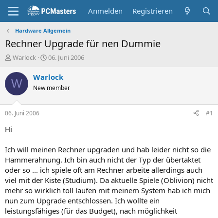
Anmelden
Registrieren
Hardware Allgemein
Rechner Upgrade für nen Dummie
E
E
Warlock
06. Juni 2006
r
r
s
s
Warlock
W
t
t
New member
e
e
l
l
l
l
06. Juni 2006
#1
e
t
r
a
Hi
m
Ich will meinen Rechner upgraden und hab leider nicht so die
Hammerahnung. Ich bin auch nicht der Typ der übertaktet
oder so ... ich spiele oft am Rechner arbeite allerdings auch
viel mit der Kiste (Studium). Da aktuelle Spiele (Oblivion) nicht
mehr so wirklich toll laufen mit meinem System hab ich mich
nun zum Upgrade entschlossen. Ich wollte ein
leistungsfähiges (für das Budget), nach möglichkeit