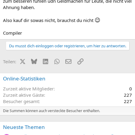
zum besseren fühlen udn Geldmachen für Leute, die nicht viel
Ahnung haben.
😉
Also kauf dir sowas nicht, brauchst du nicht
Compiler
Du musst dich einloggen oder registrieren, um hier zu antworten.
X (Twitter)
Bluesky
LinkedIn
WhatsApp
E-Mail
Link
Teilen:
Online-Statistiken
Zurzeit aktive Mitglieder
0
Zurzeit aktive Gäste
227
Besucher gesamt
227
Die Summen können auch versteckte Besucher enthalten.
Neueste Themen