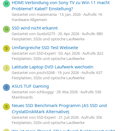
HDMI Verbindung von Sony TV zu Win 11 macht
M
Probleme? Kabel? Einstellung?
Gestartet von mazemania
13. Jan. 2026
Aufrufe: 1K
Hardware Allgemein
SSD wird nicht erkannt
G
Gestartet von Guido0275
20. Apr. 2026
Aufrufe: 880
Festplatten, SSDs und optische Laufwerke
Umfangreiche SSD Test Webseite
S
Gestartet von SSD-Expert
03. Apr. 2026
Aufrufe: 822
Festplatten, SSDs und optische Laufwerke
Latitude Laptop DVD Laufwerk wechseln
J
Gestartet von joschi3268
19. Juni 2026
Aufrufe: 637
Festplatten, SSDs und optische Laufwerke
ASUS TUF Gaming
S
Gestartet von schbuggy
29. Mai 2026
Aufrufe: 536
Mainboards
Neues SSD Benchmark Programm (AS SSD und
S
CrystalDiskMark Alternative)
Gestartet von SSD-Expert
21. Juli 2026
Aufrufe: 356
Festplatten, SSDs und optische Laufwerke
Wo ist mein Thread, CD Laufwerk funktioniert nicht