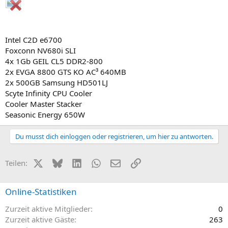
Intel C2D e6700
Foxconn NV680i SLI
4x 1Gb GEIL CL5 DDR2-800
2x EVGA 8800 GTS KO AC³ 640MB
2x 500GB Samsung HD501LJ
Scyte Infinity CPU Cooler
Cooler Master Stacker
Seasonic Energy 650W
Du musst dich einloggen oder registrieren, um hier zu antworten.
X (Twitter)
Bluesky
LinkedIn
WhatsApp
E-Mail
Link
Teilen:
Online-Statistiken
Zurzeit aktive Mitglieder
0
Zurzeit aktive Gäste
263