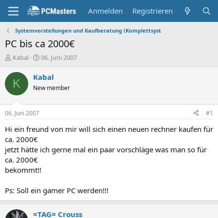
Anmelden
Registrieren
Systemvorstellungen und Kaufberatung (Komplettsyst
PC bis ca 2000€
E
E
Kabal
06. Juni 2007
r
r
s
s
Kabal
K
t
t
New member
e
e
l
l
l
l
06. Juni 2007
#1
e
t
r
a
Hi ein freund von mir will sich einen neuen rechner kaufen für
m
ca. 2000€
jetzt hätte ich gerne mal ein paar vorschläge was man so für
ca. 2000€
bekommt!!
Ps: Soll ein gamer PC werden!!!
=TAG= Crouss