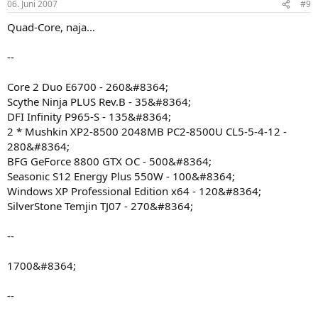
06. Juni 2007
#9
Quad-Core, naja...
--
Core 2 Duo E6700 - 260&#8364;
Scythe Ninja PLUS Rev.B - 35&#8364;
DFI Infinity P965-S - 135&#8364;
2 * Mushkin XP2-8500 2048MB PC2-8500U CL5-5-4-12 -
280&#8364;
BFG GeForce 8800 GTX OC - 500&#8364;
Seasonic S12 Energy Plus 550W - 100&#8364;
Windows XP Professional Edition x64 - 120&#8364;
SilverStone Temjin TJ07 - 270&#8364;
--
1700&#8364;
--