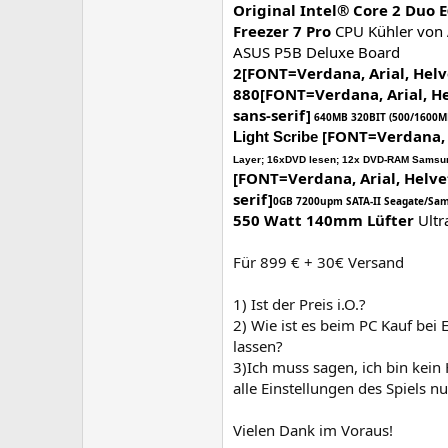
Original Intel® Core 2 Duo
Freezer 7 Pro
CPU Kühler von
ASUS P5B Deluxe Board
2
[FONT=Verdana, Arial, Helve
880[FONT=Verdana, Arial, Hel
sans-serif]
640MB 320BIT (500/1600MH
[FONT=Verdana, A
Light Scribe
Layer; 16xDVD lesen; 12x DVD-RAM
Samsu
[FONT=Verdana, Arial, Helvet
serif]
0GB 7200upm SATA-II Seagate/S
550 Watt 140mm Lüfter
Ultr
Für 899 € + 30€ Versand
1) Ist der Preis i.O.?
2) Wie ist es beim PC Kauf bei 
lassen?
3)Ich muss sagen, ich bin kein
alle Einstellungen des Spiels n
Vielen Dank im Voraus!