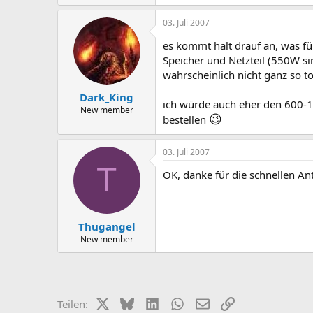
03. Juli 2007
es kommt halt drauf an, was f
Speicher und Netzteil (550W si
wahrscheinlich nicht ganz so to
Dark_King
ich würde auch eher den 600-
New member
😉
bestellen
03. Juli 2007
T
OK, danke für die schnellen A
Thugangel
New member
X (Twitter)
Bluesky
LinkedIn
WhatsApp
E-Mail
Link
Teilen: