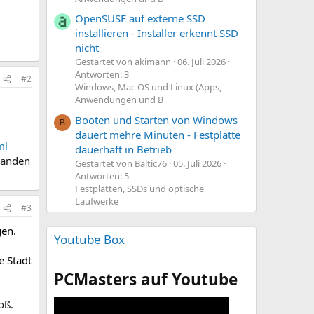
OpenSUSE auf externe SSD
installieren - Installer erkennt SSD
nicht
Gestartet von akimann
06. Juli 2026
Antworten: 3
#2
Windows, Mac OS und Linux (Apps,
Anwendungen und B
Booten und Starten von Windows
B
dauert mehre Minuten - Festplatte
ml
dauerhaft in Betrieb
manden
Gestartet von Baltic76
05. Juli 2026
Antworten: 5
Festplatten, SSDs und optische
Laufwerke
#3
gen.
Youtube Box
e Stadt
PCMasters auf Youtube
ß.​