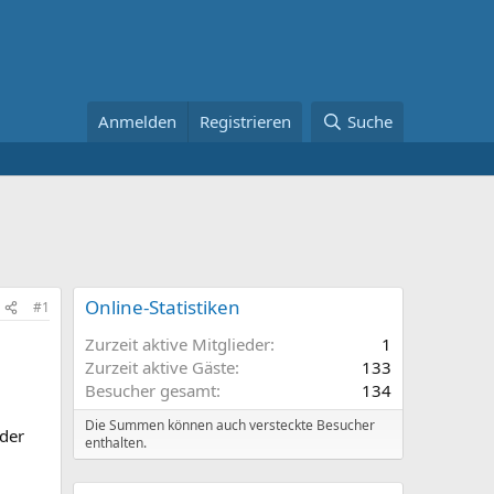
Anmelden
Registrieren
Suche
Online-Statistiken
#1
Zurzeit aktive Mitglieder
1
Zurzeit aktive Gäste
133
Besucher gesamt
134
Die Summen können auch versteckte Besucher
 der
enthalten.