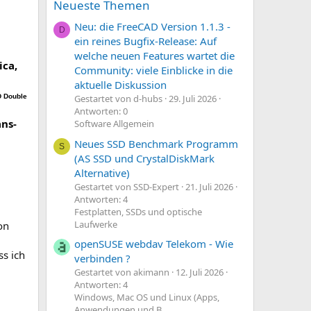
Neueste Themen
Neu: die FreeCAD Version 1.1.3 -
D
ein reines Bugfix-Release: Auf
welche neuen Features wartet die
ica,
Community: viele Einblicke in die
aktuelle Diskussion
D Double
Gestartet von d-hubs
29. Juli 2026
Antworten: 0
ans-
Software Allgemein
Neues SSD Benchmark Programm
S
(AS SSD und CrystalDiskMark
Alternative)
Gestartet von SSD-Expert
21. Juli 2026
Antworten: 4
Festplatten, SSDs und optische
Laufwerke
on
openSUSE webdav Telekom - Wie
ss ich
verbinden ?
Gestartet von akimann
12. Juli 2026
Antworten: 4
Windows, Mac OS und Linux (Apps,
Anwendungen und B