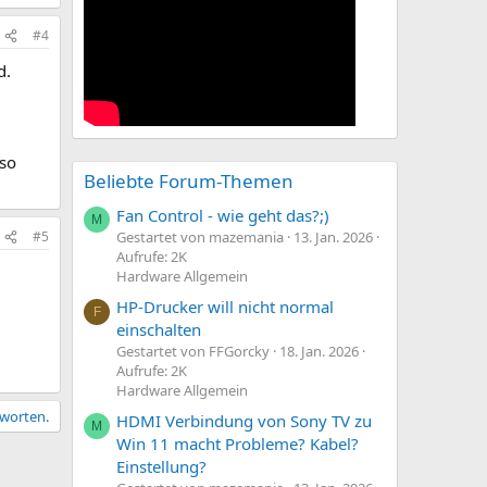
#4
d.
so
Beliebte Forum-Themen
Fan Control - wie geht das?;)
M
Gestartet von mazemania
13. Jan. 2026
#5
Aufrufe: 2K
Hardware Allgemein
HP-Drucker will nicht normal
F
einschalten
Gestartet von FFGorcky
18. Jan. 2026
Aufrufe: 2K
Hardware Allgemein
tworten.
HDMI Verbindung von Sony TV zu
M
Win 11 macht Probleme? Kabel?
Einstellung?