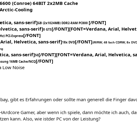
 E6600 (Conroe) 64BIT 2x2MB Cache
Arctic-Cooling
tica, sans-serif]
[/FONT]
GB (2x1024MB) DDR2-RAM PC800
vetica, sans-serif]
[/FONT][FONT=Verdana, Arial, Helvet
0 GTS
[/FONT]
z) PCI-Express
rial, Helvetica, sans-serif]
[/FONT]
18x DVD
±R/RW; 48 fach CDRW; 8x DV
ng
ica, sans-serif]
[/FONT][FONT=Verdana, Arial, Helvetica, s
50
[/FONT]
amsung 16MB Cache/NCQ
a Low Noise
Ebay, gibt es Erfahrungen oder sollte man generell die Finger dav
 HArdcore Gamer, aber wenn ich spiele, dann möchte ich auch, da
utzen kann. Also, wie istder PC von der Leistung?