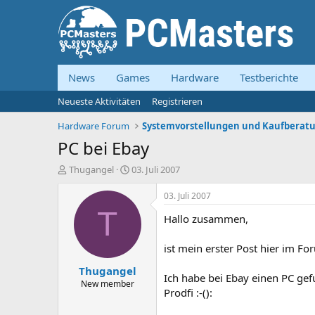
News
Games
Hardware
Testberichte
Neueste Aktivitäten
Registrieren
Hardware Forum
PC bei Ebay
E
E
Thugangel
03. Juli 2007
r
r
s
s
03. Juli 2007
t
t
T
Hallo zusammen,
e
e
l
l
l
l
ist mein erster Post hier im Fo
e
t
Thugangel
r
a
Ich habe bei Ebay einen PC gef
m
New member
Prodfi :-():