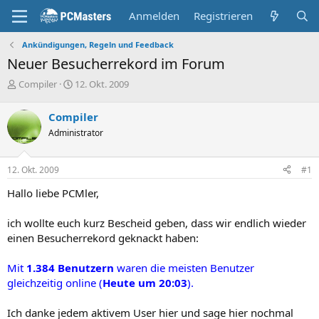
Anmelden
Registrieren
Ankündigungen, Regeln und Feedback
Neuer Besucherrekord im Forum
E
E
Compiler
12. Okt. 2009
r
r
s
s
Compiler
t
t
Administrator
e
e
l
l
l
l
12. Okt. 2009
#1
e
t
r
a
Hallo liebe PCMler,
m
ich wollte euch kurz Bescheid geben, dass wir endlich wieder
einen Besucherrekord geknackt haben:
Mit
1.384 Benutzern
waren die meisten Benutzer
gleichzeitig online (
Heute um 20:03
).
Ich danke jedem aktivem User hier und sage hier nochmal