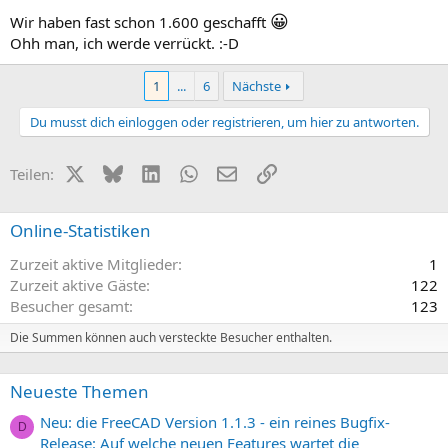
😀
Wir haben fast schon 1.600 geschafft
Ohh man, ich werde verrückt. :-D
1
...
6
Nächste
Du musst dich einloggen oder registrieren, um hier zu antworten.
X (Twitter)
Bluesky
LinkedIn
WhatsApp
E-Mail
Link
Teilen:
Online-Statistiken
Zurzeit aktive Mitglieder
1
Zurzeit aktive Gäste
122
Besucher gesamt
123
Die Summen können auch versteckte Besucher enthalten.
Neueste Themen
Neu: die FreeCAD Version 1.1.3 - ein reines Bugfix-
D
Release: Auf welche neuen Features wartet die