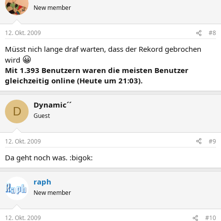
New member
12. Okt. 2009
#8
Müsst nich lange draf warten, dass der Rekord gebrochen
😀
wird
Mit 1.393 Benutzern waren die meisten Benutzer
gleichzeitig online (Heute um 21:03).
Dynamic´´
D
Guest
12. Okt. 2009
#9
Da geht noch was. :bigok:
raph
New member
12. Okt. 2009
#10