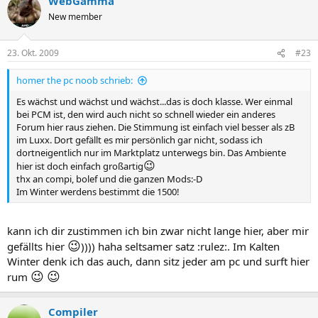
WebGamma
New member
23. Okt. 2009
#23
homer the pc noob schrieb:
Es wächst und wächst und wächst...das is doch klasse. Wer einmal
bei PCM ist, den wird auch nicht so schnell wieder ein anderes
Forum hier raus ziehen. Die Stimmung ist einfach viel besser als zB
im Luxx. Dort gefällt es mir persönlich gar nicht, sodass ich
dortneigentlich nur im Marktplatz unterwegs bin. Das Ambiente
😉
hier ist doch einfach großartig
thx an compi, bolef und die ganzen Mods:-D
Im Winter werdens bestimmt die 1500!
kann ich dir zustimmen ich bin zwar nicht lange hier, aber mir
😉
gefällts hier
)))) haha seltsamer satz :rulez:. Im Kalten
Winter denk ich das auch, dann sitz jeder am pc und surft hier
😉
😉
rum
Compiler