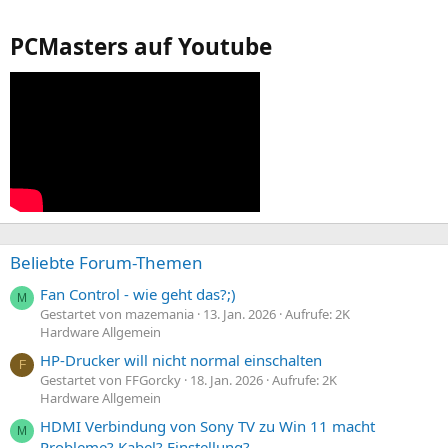
PCMasters auf Youtube
Beliebte Forum-Themen
Fan Control - wie geht das?;)
M
Gestartet von mazemania
13. Jan. 2026
Aufrufe: 2K
Hardware Allgemein
HP-Drucker will nicht normal einschalten
F
Gestartet von FFGorcky
18. Jan. 2026
Aufrufe: 2K
Hardware Allgemein
HDMI Verbindung von Sony TV zu Win 11 macht
M
Probleme? Kabel? Einstellung?