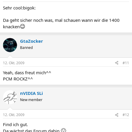
Sehr cool:bigok:
Da geht sicher noch was, mal schauen wann wir die 1400
😉
knacken
GtaZocker
Banned
12. Okt. 2009
#11
Yeah, dass freut mich^^
PCM ROCKZ^^
nVIDIA SLi
New member
12. Okt. 2009
#12
Find ich gut.
🙂
Da wächst das Forum dahin
.