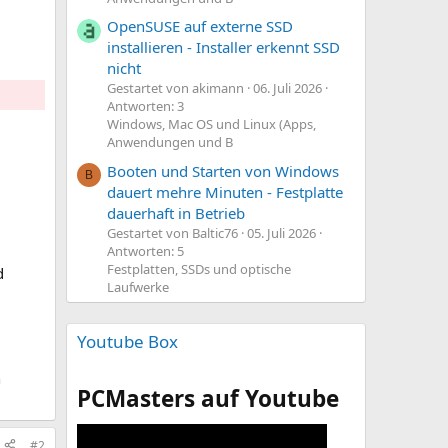
OpenSUSE auf externe SSD
installieren - Installer erkennt SSD
nicht
Gestartet von akimann
06. Juli 2026
Antworten: 3
Windows, Mac OS und Linux (Apps,
Anwendungen und B
Booten und Starten von Windows
B
dauert mehre Minuten - Festplatte
dauerhaft in Betrieb
Gestartet von Baltic76
05. Juli 2026
Antworten: 5
Festplatten, SSDs und optische
d
Laufwerke
Youtube Box
h
PCMasters auf Youtube
#2