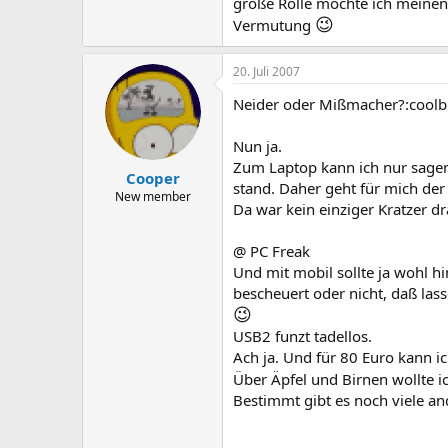
große Rolle möchte ich meine
😉
Vermutung
20. Juli 2007
Neider oder Mißmacher?:coolb
Nun ja.
Zum Laptop kann ich nur sagen
Cooper
stand. Daher geht für mich der
New member
Da war kein einziger Kratzer d
@ PC Freak
Und mit mobil sollte ja wohl hi
bescheuert oder nicht, daß las
😉
USB2 funzt tadellos.
Ach ja. Und für 80 Euro kann i
Über Äpfel und Birnen wollte i
Bestimmt gibt es noch viele a