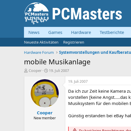
News
Games
Hardware
Testberichte
Neueste Aktivitäten
Registrieren
Hardware Forum
mobile Musikanlage
E
E
Cooper
19. Juli 2007
r
r
s
s
19. Juli 2007
t
t
Da ich zur Zeit keine Kamera z
e
e
l
l
vorstellen [keine Angst.....da
l
l
Musiksystem für den mobilen B
e
t
Cooper
r
a
Günstig erstanden bei eBay hab
m
New member
Du hast keine Berechtigung, den