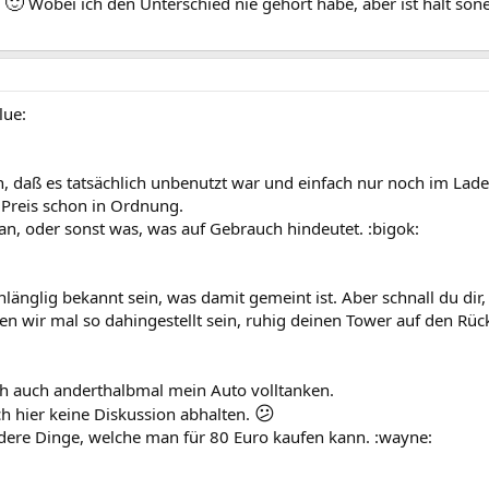
🙂
n
Wobei ich den Unterschied nie gehört habe, aber ist halt son
lue:
, daß es tatsächlich unbenutzt war und einfach nur noch im Lad
 Preis schon in Ordnung.
ran, oder sonst was, was auf Gebrauch hindeutet. :bigok:
nlänglig bekannt sein, was damit gemeint ist. Aber schnall du dir,
sen wir mal so dahingestellt sein, ruhig deinen Tower auf den Rüc
ch auch anderthalbmal mein Auto volltanken.
😕
ch hier keine Diskussion abhalten.
ndere Dinge, welche man für 80 Euro kaufen kann. :wayne: