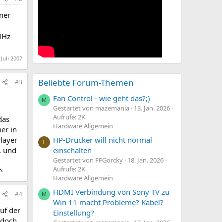
ner
MHz
 Juli 2007
Beliebte Forum-Themen
#3
Fan Control - wie geht das?;)
M
Gestartet von mazemania
13. Jan. 2026
Aufrufe: 2K
das
Hardware Allgemein
er in
HP-Drucker will nicht normal
layer
F
einschalten
, und
Gestartet von FFGorcky
18. Jan. 2026
Aufrufe: 2K
^
Hardware Allgemein
HDMI Verbindung von Sony TV zu
#4
M
Win 11 macht Probleme? Kabel?
uf der
Einstellung?
 doch