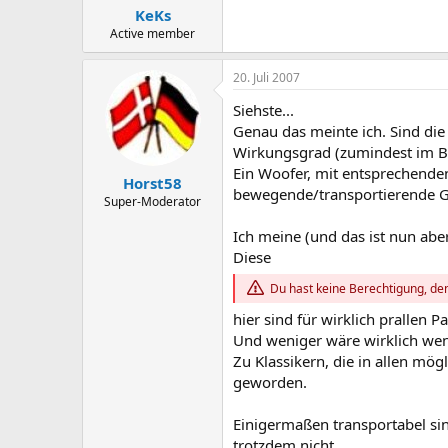
KeKs
Active member
20. Juli 2007
Siehste...
Genau das meinte ich. Sind die
Wirkungsgrad (zumindest im Bas
Ein Woofer, mit entsprechenden
Horst58
bewegende/transportierende G
Super-Moderator
Ich meine (und das ist nun aber
Diese
Du hast keine Berechtigung, den
hier sind für wirklich prallen 
Und weniger wäre wirklich wen
Zu Klassikern, die in allen mö
geworden.
Einigermaßen transportabel si
trotzdem nicht.