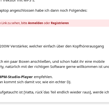
n Trekstor mit MP3´s.
aptop angeschlossen habe ich dann noch Folgendes:
 Link zu sehen, bitte
Anmelden
oder
Registrieren
r 200W Verstärker, welcher einfach über den Kopfhörerausgang
ch ein paar Boxen anschließen, und schon habt ihr eine mobile
rty, natürlich mit der richtigen Software gerne willkommen ist un
BPM-Studio-Player
empfehlen.
an kommt sich damit vor, wie ein echter DJ.
etaucht ist [Vatta, rück´das Teil endlich wieder raus], werde ic