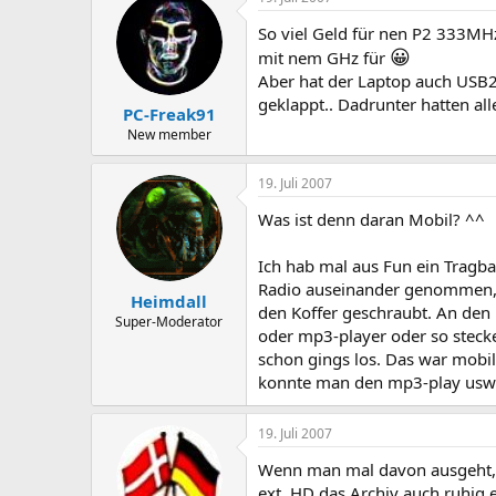
So viel Geld für nen P2 333MHz
😀
mit nem GHz für
Aber hat der Laptop auch USB
geklappt.. Dadrunter hatten al
PC-Freak91
New member
19. Juli 2007
Was ist denn daran Mobil? ^^
Ich hab mal aus Fun ein Trag
Radio auseinander genommen, i
Heimdall
den Koffer geschraubt. An den 
Super-Moderator
oder mp3-player oder so stecke
schon gings los. Das war mobil
konnte man den mp3-play usw e
19. Juli 2007
Wenn man mal davon ausgeht, d
ext. HD das Archiv auch ruhig 