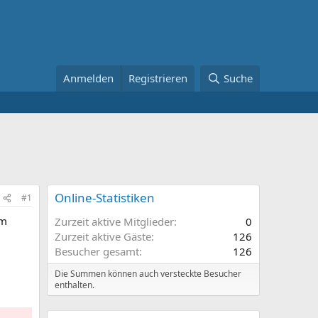
Anmelden
Registrieren
Suche
Online-Statistiken
#1
em
Zurzeit aktive Mitglieder
0
Zurzeit aktive Gäste
126
Besucher gesamt
126
Die Summen können auch versteckte Besucher
enthalten.