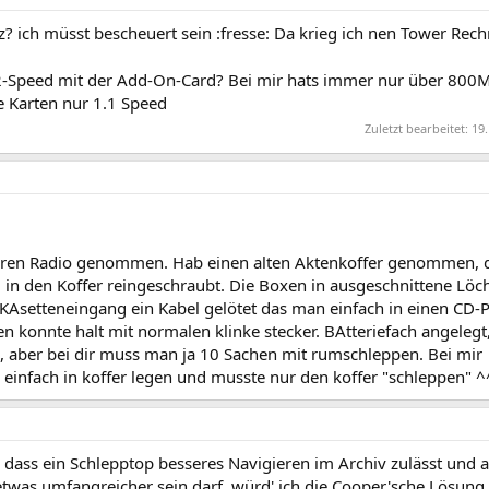
? ich müsst bescheuert sein :fresse: Da krieg ich nen Tower Rech
2-Speed mit der Add-On-Card? Bei mir hats immer nur über 800
le Karten nur 1.1 Speed
Zuletzt bearbeitet:
19.
baren Radio genommen. Hab einen alten Aktenkoffer genommen, 
n den Koffer reingeschraubt. Die Boxen in ausgeschnittene Löch
KAsetteneingang ein Kabel gelötet das man einfach in einen CD-P
n konnte halt mit normalen klinke stecker. BAtteriefach angelegt
, aber bei dir muss man ja 10 Sachen mit rumschleppen. Bei mir
infach in koffer legen und musste nur den koffer "schleppen" ^
ass ein Schlepptop besseres Navigieren im Archiv zulässt und a
etwas umfangreicher sein darf, würd' ich die Cooper'sche Lösung