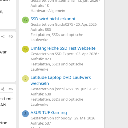
Gestartet von mazemania
13. Jan. 2026
Aufrufe: 1K
Hardware Allgemein
n,
SSD wird nicht erkannt
G
Gestartet von Guido0275
20. Apr. 2026
Aufrufe: 880
Festplatten, SSDs und optische
#5
Laufwerke
Umfangreiche SSD Test Webseite
S
 war
Gestartet von SSD-Expert
03. Apr. 2026
Aufrufe: 823
Festplatten, SSDs und optische
Laufwerke
Latitude Laptop DVD Laufwerk
J
wechseln
Gestartet von joschi3268
19. Juni 2026
#6
Aufrufe: 638
ekt mit
Festplatten, SSDs und optische
 LAN
Laufwerke
ASUS TUF Gaming
S
Gestartet von schbuggy
29. Mai 2026
eine
Aufrufe: 537