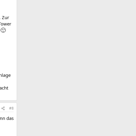
. Zur
 Tower
🙂
.
nlage
acht
#8
ann das