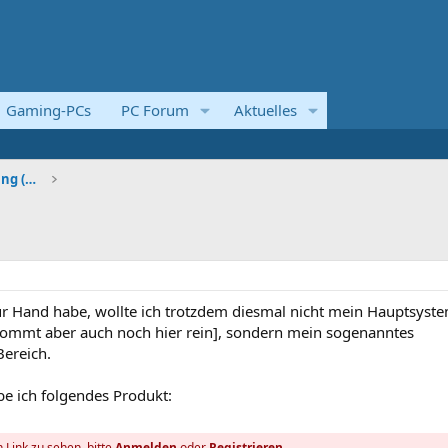
Gaming-PCs
PC Forum
Aktuelles
Systemvorstellungen und Kaufberatung (Komplettsyst
ur Hand habe, wollte ich trotzdem diesmal nicht mein Hauptsyst
s kommt aber auch noch hier rein], sondern mein sogenanntes
ereich.
e ich folgendes Produkt:
 Link zu sehen, bitte
Anmelden
oder
Registrieren