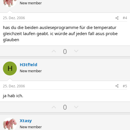
i
a
New member
t
t
i
i
25. Dez. 2006
#4
v
v
has du die beiden ausleseprogramme für die temperatur
e
e
gleichzeit laufen geabt. ic würde auf jeden fall asus probe
S
S
glauben
t
t
P
N
0
i
i
o
e
m
m
s
g
m
m
H3tf!eld
H
i
a
e
e
New member
t
t
i
i
25. Dez. 2006
#5
v
v
ja hab ich.
e
e
S
S
P
N
0
t
t
o
e
i
i
s
g
Xtasy
m
m
i
a
New member