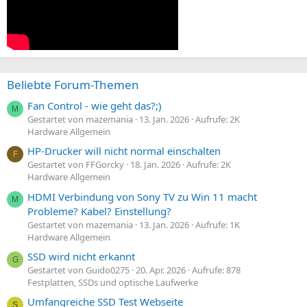
Beliebte Forum-Themen
Fan Control - wie geht das?;)
M
Gestartet von mazemania
13. Jan. 2026
Aufrufe: 2K
Hardware Allgemein
HP-Drucker will nicht normal einschalten
F
Gestartet von FFGorcky
18. Jan. 2026
Aufrufe: 2K
Hardware Allgemein
HDMI Verbindung von Sony TV zu Win 11 macht
M
Probleme? Kabel? Einstellung?
Gestartet von mazemania
13. Jan. 2026
Aufrufe: 1K
Hardware Allgemein
SSD wird nicht erkannt
G
Gestartet von Guido0275
20. Apr. 2026
Aufrufe: 878
Festplatten, SSDs und optische Laufwerke
Umfangreiche SSD Test Webseite
S