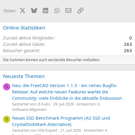
i
a
t
t
X (Twitter)
Bluesky
LinkedIn
WhatsApp
E-Mail
Link
Teilen:
i
i
v
v
Online-Statistiken
e
e
Zurzeit aktive Mitglieder
0
S
S
Zurzeit aktive Gäste
263
t
t
Besucher gesamt
263
i
i
m
m
Die Summen können auch versteckte Besucher enthalten.
m
m
e
e
Neueste Themen
Neu: die FreeCAD Version 1.1.3 - ein reines Bugfix-
D
Release: Auf welche neuen Features wartet die
Community: viele Einblicke in die aktuelle Diskussion
Gestartet von d-hubs
29. Juli 2026
Antworten: 0
Software Allgemein
Neues SSD Benchmark Programm (AS SSD und
S
CrystalDiskMark Alternative)
Gestartet von SSD-Expert
21. Juli 2026
Antworten: 4