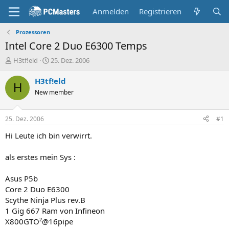
Anmelden
Registrieren
Prozessoren
Intel Core 2 Duo E6300 Temps
E
E
H3tf!eld
25. Dez. 2006
r
r
s
s
H3tf!eld
H
t
t
New member
e
e
l
l
l
l
25. Dez. 2006
#1
e
t
r
a
Hi Leute ich bin verwirrt.
m
als erstes mein Sys :
Asus P5b
Core 2 Duo E6300
Scythe Ninja Plus rev.B
1 Gig 667 Ram von Infineon
X800GTO²@16pipe