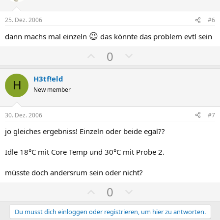
m
m
t
t
e
e
i
i
25. Dez. 2006
#6
v
v
😉
dann machs mal einzeln
das könnte das problem evtl sein
e
e
S
S
P
N
0
t
t
o
e
i
i
s
g
H3tf!eld
H
m
m
i
a
New member
m
m
t
t
e
e
i
i
30. Dez. 2006
#7
v
v
jo gleiches ergebniss! Einzeln oder beide egal??
e
e
S
S
Idle 18°C mit Core Temp und 30°C mit Probe 2.
t
t
i
i
müsste doch andersrum sein oder nicht?
m
m
P
N
0
m
m
o
e
e
e
s
g
Du musst dich einloggen oder registrieren, um hier zu antworten.