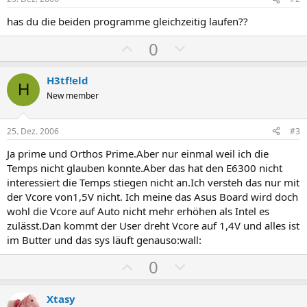
has du die beiden programme gleichzeitig laufen??
P
N
0
o
e
s
g
H3tf!eld
H
i
a
New member
t
t
i
i
25. Dez. 2006
#3
v
v
Ja prime und Orthos Prime.Aber nur einmal weil ich die
e
e
Temps nicht glauben konnte.Aber das hat den E6300 nicht
S
S
interessiert die Temps stiegen nicht an.Ich versteh das nur mit
t
t
der Vcore von1,5V nicht. Ich meine das Asus Board wird doch
i
i
wohl die Vcore auf Auto nicht mehr erhöhen als Intel es
m
m
zulässt.Dan kommt der User dreht Vcore auf 1,4V und alles ist
im Butter und das sys läuft genauso:wall:
m
m
e
e
P
N
0
o
e
s
g
Xtasy