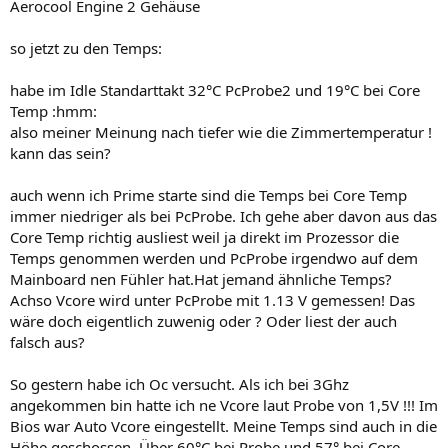
Aerocool Engine 2 Gehäuse
so jetzt zu den Temps:
habe im Idle Standarttakt 32°C PcProbe2 und 19°C bei Core
Temp :hmm:
also meiner Meinung nach tiefer wie die Zimmertemperatur !
kann das sein?
auch wenn ich Prime starte sind die Temps bei Core Temp
immer niedriger als bei PcProbe. Ich gehe aber davon aus das
Core Temp richtig ausliest weil ja direkt im Prozessor die
Temps genommen werden und PcProbe irgendwo auf dem
Mainboard nen Fühler hat.Hat jemand ähnliche Temps?
Achso Vcore wird unter PcProbe mit 1.13 V gemessen! Das
wäre doch eigentlich zuwenig oder ? Oder liest der auch
falsch aus?
So gestern habe ich Oc versucht. Als ich bei 3Ghz
angekommen bin hatte ich ne Vcore laut Probe von 1,5V !!! Im
Bios war Auto Vcore eingestellt. Meine Temps sind auch in die
Höhe geschossen. Über 60°C bei Probe und 57° bei Core