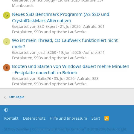
Gestartet von schbuggy
29. Mai 2026
Aufrufe: 537
Mainboards
Neues SSD Benchmark Programm (AS SSD und
S
CrystalDiskMark Alternative)
Gestartet von SSD-Expert
21. Juli 2026
Aufrufe: 361
Festplatten, SSDs und optische Laufwerke
Wo ist mein Thread, CD Laufwerk funktioniert nicht
J
mehr?
Gestartet von joschi3268
19. Juni 2026
Aufrufe: 341
Festplatten, SSDs und optische Laufwerke
Booten und Starten von Windows dauert mehre Minuten
B
- Festplatte dauerhaft in Betrieb
Gestartet von Baltic76
05. Juli 2026
Aufrufe: 328
Festplatten, SSDs und optische Laufwerke
Off-Topic
Kontakt
Datenschutz
Hilfe und Impressum
Start
R
S
S
®
SEO by XenVibe
|
Community platform by XenForo
© 2010-2026 XenForo Ltd.