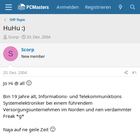
Anmelden
Registrieren
Off-Topic
HuHu :)
E
E
Scorp
20. Dez. 2004
r
r
s
s
Scorp
S
t
t
New member
e
e
l
l
l
l
20. Dez. 2004
#1
e
t
r
a
🙂
Jo Hi @ all
m
Bin 19 Jahre alt, Informations- und Telekommuniktions
Systemelektroniker bei einem führendem
Versorgungsunternehmen im Norden und nen verdammter
Freak *g*
🙂
Naja auf ne geile Zeit