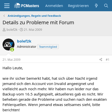
Anmelden
Registrieren
Ankündigungen, Regeln und Feedback
Details zu Probleme mit Forum
E
E
bolef2k
21. Mai 2009
r
r
s
s
bolef2k
t
t
Administrator
Teammitglied
e
e
l
l
l
l
21. Mai 2009
#1
e
t
r
a
Hallo Leute,
m
wie ihr sicher bemerkt habt, hat sich über Nacht irgend
jemand sich den Account von Invalid angeeignet und
vielleicht auch noch mehr. Wir haben nun leider nur das
Backup vom 16.5 aufgespielt, aktuelleres gab es nicht. Wir
beheben gerade die Probleme und suchen nach den exakten
Fehlerquellen. Wenn jemand etwas seltsames sieht, bitte
berichten!