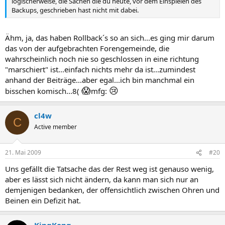
logischerweise, die Sachen die du heute, vor dem Einspielen des
Backups, geschrieben hast nicht mit dabei.
Ähm, ja, das haben Rollback´s so an sich...es ging mir darum
das von der aufgebrachten Forengemeinde, die
wahrscheinlich noch nie so geschlossen in eine richtung
"marschiert" ist...einfach nichts mehr da ist...zumindest
anhand der Beiträge...aber egal...ich bin manchmal ein
😱
😢
bisschen komisch...8(
mfg:
cl4w
C
Active member
21. Mai 2009
#20
Uns gefällt die Tatsache das der Rest weg ist genauso wenig,
aber es lässt sich nicht ändern, da kann man sich nur an
demjenigen bedanken, der offensichtlich zwischen Ohren und
Beinen ein Defizit hat.