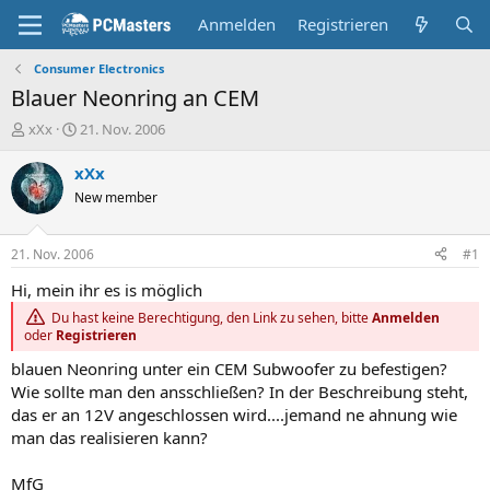
Anmelden
Registrieren
Consumer Electronics
Blauer Neonring an CEM
E
E
xXx
21. Nov. 2006
r
r
s
s
xXx
t
t
New member
e
e
l
l
l
l
21. Nov. 2006
#1
e
t
r
a
Hi, mein ihr es is möglich
m
Du hast keine Berechtigung, den Link zu sehen, bitte
Anmelden
oder
Registrieren
blauen Neonring unter ein CEM Subwoofer zu befestigen?
Wie sollte man den ansschließen? In der Beschreibung steht,
das er an 12V angeschlossen wird....jemand ne ahnung wie
man das realisieren kann?
MfG