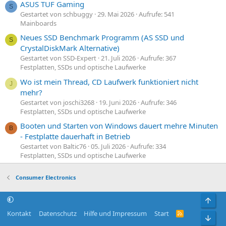
ASUS TUF Gaming
S
Gestartet von schbuggy
29. Mai 2026
Aufrufe: 541
Mainboards
Neues SSD Benchmark Programm (AS SSD und
S
CrystalDiskMark Alternative)
Gestartet von SSD-Expert
21. Juli 2026
Aufrufe: 367
Festplatten, SSDs und optische Laufwerke
Wo ist mein Thread, CD Laufwerk funktioniert nicht
J
mehr?
Gestartet von joschi3268
19. Juni 2026
Aufrufe: 346
Festplatten, SSDs und optische Laufwerke
Booten und Starten von Windows dauert mehre Minuten
B
- Festplatte dauerhaft in Betrieb
Gestartet von Baltic76
05. Juli 2026
Aufrufe: 334
Festplatten, SSDs und optische Laufwerke
Consumer Electronics
Obe
Kontakt
Datenschutz
Hilfe und Impressum
Start
R
Unt
S