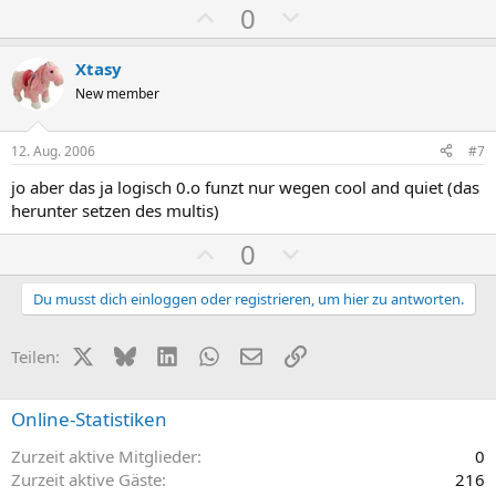
P
N
0
t
t
o
e
i
i
s
g
m
m
Xtasy
i
a
m
m
New member
t
t
e
e
i
i
12. Aug. 2006
#7
v
v
jo aber das ja logisch 0.o funzt nur wegen cool and quiet (das
e
e
herunter setzen des multis)
S
S
P
N
0
t
t
o
e
i
i
s
g
Du musst dich einloggen oder registrieren, um hier zu antworten.
m
m
i
a
m
m
t
t
X (Twitter)
Bluesky
LinkedIn
WhatsApp
E-Mail
Link
e
e
Teilen:
i
i
v
v
Online-Statistiken
e
e
Zurzeit aktive Mitglieder
0
S
S
Zurzeit aktive Gäste
216
t
t