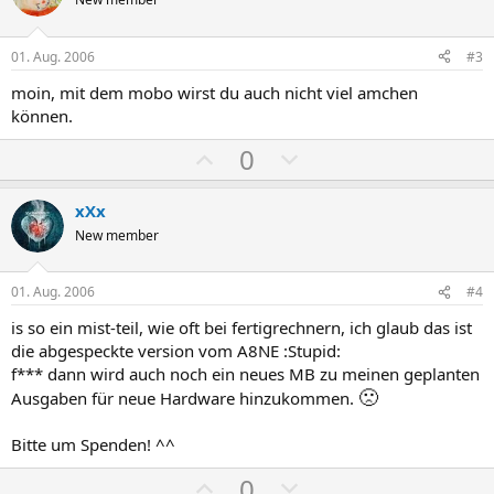
i
a
t
t
i
i
01. Aug. 2006
#3
v
v
moin, mit dem mobo wirst du auch nicht viel amchen
e
e
können.
S
S
P
N
0
t
t
o
e
i
i
s
g
m
m
xXx
i
a
m
m
New member
t
t
e
e
i
i
01. Aug. 2006
#4
v
v
is so ein mist-teil, wie oft bei fertigrechnern, ich glaub das ist
e
e
die abgespeckte version vom A8NE :Stupid:
S
S
f*** dann wird auch noch ein neues MB zu meinen geplanten
t
t
🙁
Ausgaben für neue Hardware hinzukommen.
i
i
m
m
Bitte um Spenden! ^^
m
m
P
N
0