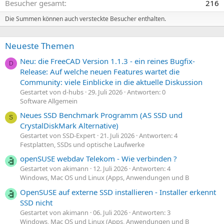
Besucher gesamt
216
i
i
m
m
Die Summen können auch versteckte Besucher enthalten.
m
m
e
e
Neueste Themen
Neu: die FreeCAD Version 1.1.3 - ein reines Bugfix-
D
Release: Auf welche neuen Features wartet die
Community: viele Einblicke in die aktuelle Diskussion
Gestartet von d-hubs
29. Juli 2026
Antworten: 0
Software Allgemein
Neues SSD Benchmark Programm (AS SSD und
S
CrystalDiskMark Alternative)
Gestartet von SSD-Expert
21. Juli 2026
Antworten: 4
Festplatten, SSDs und optische Laufwerke
openSUSE webdav Telekom - Wie verbinden ?
Gestartet von akimann
12. Juli 2026
Antworten: 4
Windows, Mac OS und Linux (Apps, Anwendungen und B
OpenSUSE auf externe SSD installieren - Installer erkennt
SSD nicht
Gestartet von akimann
06. Juli 2026
Antworten: 3
Windows, Mac OS und Linux (Apps, Anwendungen und B