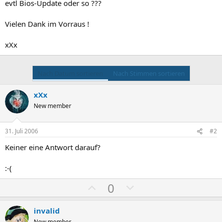
evtl Bios-Update oder so ???
Vielen Dank im Vorraus !
xXx
Nach Datum sortieren
Nach Stimmen sortieren
xXx
New member
31. Juli 2006
#2
Keiner eine Antwort darauf?
:-(
P
N
0
o
e
s
g
invalid
New member