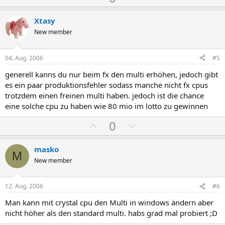
e
e
o
e
s
g
Xtasy
i
a
New member
t
t
i
i
04. Aug. 2006
#5
v
v
generell kanns du nur beim fx den multi erhöhen, jedoch gibt
e
e
es ein paar produktionsfehler sodass manche nicht fx cpus
S
S
trotzdem einen freinen multi haben. jedoch ist die chance
t
t
eine solche cpu zu haben wie 80 mio im lotto zu gewinnen
i
i
P
N
0
m
m
o
e
m
m
s
g
masko
e
e
M
i
a
New member
t
t
i
i
12. Aug. 2006
#6
v
v
Man kann mit crystal cpu den Multi in windows ändern aber
e
e
nicht höher als den standard multi. habs grad mal probiert ;D
S
S