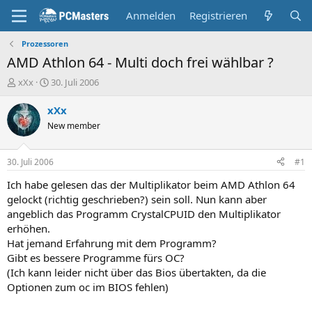
Anmelden
Registrieren
Prozessoren
AMD Athlon 64 - Multi doch frei wählbar ?
E
E
xXx
30. Juli 2006
r
r
s
s
xXx
t
t
New member
e
e
l
l
l
l
30. Juli 2006
#1
e
t
r
a
Ich habe gelesen das der Multiplikator beim AMD Athlon 64
m
gelockt (richtig geschrieben?) sein soll. Nun kann aber
angeblich das Programm CrystalCPUID den Multiplikator
erhöhen.
Hat jemand Erfahrung mit dem Programm?
Gibt es bessere Programme fürs OC?
(Ich kann leider nicht über das Bios übertakten, da die
Optionen zum oc im BIOS fehlen)