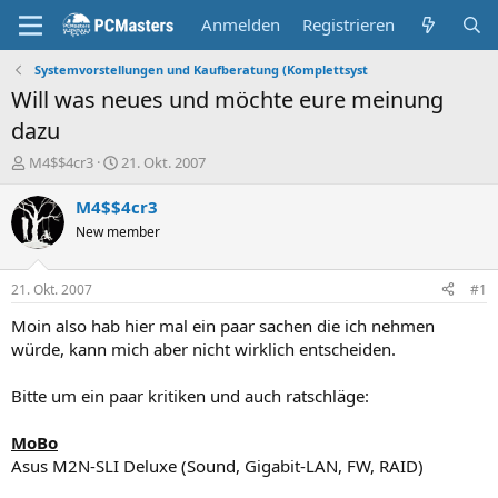
Anmelden
Registrieren
Systemvorstellungen und Kaufberatung (Komplettsyst
Will was neues und möchte eure meinung
dazu
E
E
M4$$4cr3
21. Okt. 2007
r
r
s
s
M4$$4cr3
t
t
New member
e
e
l
l
l
l
21. Okt. 2007
#1
e
t
r
a
Moin also hab hier mal ein paar sachen die ich nehmen
m
würde, kann mich aber nicht wirklich entscheiden.​
Bitte um ein paar kritiken und auch ratschläge:​
MoBo
Asus M2N-SLI Deluxe (Sound, Gigabit-LAN, FW, RAID)