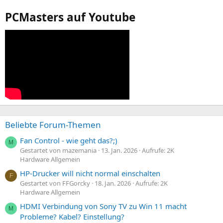
PCMasters auf Youtube
Beliebte Forum-Themen
Fan Control - wie geht das?;)
M
Gestartet von mazemania
13. Jan. 2026
Aufrufe: 2K
Hardware Allgemein
HP-Drucker will nicht normal einschalten
F
Gestartet von FFGorcky
18. Jan. 2026
Aufrufe: 2K
Hardware Allgemein
HDMI Verbindung von Sony TV zu Win 11 macht
M
Probleme? Kabel? Einstellung?