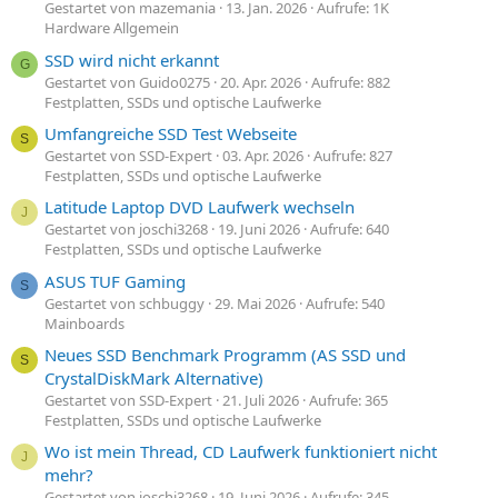
Gestartet von mazemania
13. Jan. 2026
Aufrufe: 1K
Hardware Allgemein
SSD wird nicht erkannt
G
Gestartet von Guido0275
20. Apr. 2026
Aufrufe: 882
Festplatten, SSDs und optische Laufwerke
Umfangreiche SSD Test Webseite
S
Gestartet von SSD-Expert
03. Apr. 2026
Aufrufe: 827
Festplatten, SSDs und optische Laufwerke
Latitude Laptop DVD Laufwerk wechseln
J
Gestartet von joschi3268
19. Juni 2026
Aufrufe: 640
Festplatten, SSDs und optische Laufwerke
ASUS TUF Gaming
S
Gestartet von schbuggy
29. Mai 2026
Aufrufe: 540
Mainboards
Neues SSD Benchmark Programm (AS SSD und
S
CrystalDiskMark Alternative)
Gestartet von SSD-Expert
21. Juli 2026
Aufrufe: 365
Festplatten, SSDs und optische Laufwerke
Wo ist mein Thread, CD Laufwerk funktioniert nicht
J
mehr?
Gestartet von joschi3268
19. Juni 2026
Aufrufe: 345