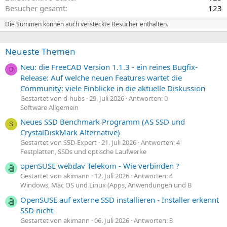
t
t
Besucher gesamt
123
i
i
m
m
Die Summen können auch versteckte Besucher enthalten.
m
m
e
e
Neueste Themen
Neu: die FreeCAD Version 1.1.3 - ein reines Bugfix-
D
Release: Auf welche neuen Features wartet die
Community: viele Einblicke in die aktuelle Diskussion
Gestartet von d-hubs
29. Juli 2026
Antworten: 0
Software Allgemein
Neues SSD Benchmark Programm (AS SSD und
S
CrystalDiskMark Alternative)
Gestartet von SSD-Expert
21. Juli 2026
Antworten: 4
Festplatten, SSDs und optische Laufwerke
openSUSE webdav Telekom - Wie verbinden ?
Gestartet von akimann
12. Juli 2026
Antworten: 4
Windows, Mac OS und Linux (Apps, Anwendungen und B
OpenSUSE auf externe SSD installieren - Installer erkennt
SSD nicht
Gestartet von akimann
06. Juli 2026
Antworten: 3