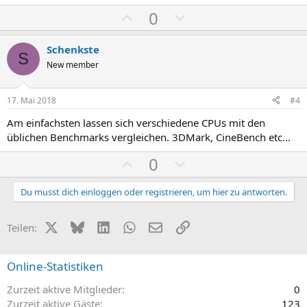
P
N
0
o
e
s
g
Schenkste
S
i
a
New member
t
t
i
i
17. Mai 2018
#4
v
v
Am einfachsten lassen sich verschiedene CPUs mit den
e
e
üblichen Benchmarks vergleichen. 3DMark, CineBench etc...
S
S
P
N
0
t
t
o
e
i
i
s
g
Du musst dich einloggen oder registrieren, um hier zu antworten.
m
m
i
a
m
m
t
t
X (Twitter)
Bluesky
LinkedIn
WhatsApp
E-Mail
Link
e
e
Teilen:
i
i
v
v
Online-Statistiken
e
e
Zurzeit aktive Mitglieder
0
S
S
Zurzeit aktive Gäste
123