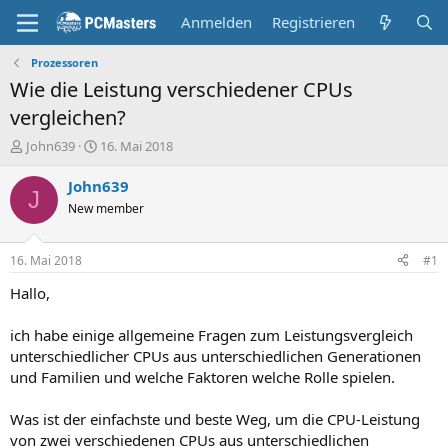
Anmelden
Registrieren
Prozessoren
Wie die Leistung verschiedener CPUs
vergleichen?
E
E
John639
16. Mai 2018
r
r
s
s
John639
J
t
t
New member
e
e
l
l
l
l
16. Mai 2018
#1
e
t
r
a
Hallo,
m
ich habe einige allgemeine Fragen zum Leistungsvergleich
unterschiedlicher CPUs aus unterschiedlichen Generationen
und Familien und welche Faktoren welche Rolle spielen.
Was ist der einfachste und beste Weg, um die CPU-Leistung
von zwei verschiedenen CPUs aus unterschiedlichen