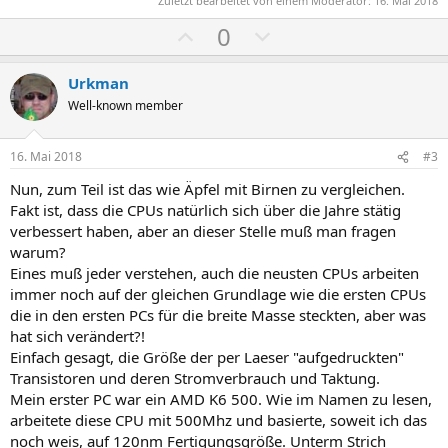
Zuletzt bearbeitet von einem Moderator:
16. Mai 2018
P
N
0
o
e
s
g
Urkman
i
a
Well-known member
t
t
i
i
16. Mai 2018
#3
v
v
Nun, zum Teil ist das wie Äpfel mit Birnen zu vergleichen.
e
e
Fakt ist, dass die CPUs natürlich sich über die Jahre stätig
S
S
verbessert haben, aber an dieser Stelle muß man fragen
t
t
warum?
i
i
Eines muß jeder verstehen, auch die neusten CPUs arbeiten
m
m
immer noch auf der gleichen Grundlage wie die ersten CPUs
die in den ersten PCs für die breite Masse steckten, aber was
m
m
hat sich verändert?!
e
e
Einfach gesagt, die Größe der per Laeser "aufgedruckten"
Transistoren und deren Stromverbrauch und Taktung.
Mein erster PC war ein AMD K6 500. Wie im Namen zu lesen,
arbeitete diese CPU mit 500Mhz und basierte, soweit ich das
noch weis, auf 120nm Fertigungsgröße. Unterm Strich