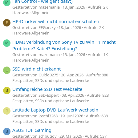
Fan Control - wie geht das?;)
M
Gestartet von mazemania
13. Jan. 2026
Aufrufe: 2K
Hardware Allgemein
HP-Drucker will nicht normal einschalten
F
Gestartet von FFGorcky
18. Jan. 2026
Aufrufe: 2K
Hardware Allgemein
HDMI Verbindung von Sony TV zu Win 11 macht
M
Probleme? Kabel? Einstellung?
Gestartet von mazemania
13. Jan. 2026
Aufrufe: 1K
Hardware Allgemein
SSD wird nicht erkannt
G
Gestartet von Guido0275
20. Apr. 2026
Aufrufe: 880
Festplatten, SSDs und optische Laufwerke
Umfangreiche SSD Test Webseite
S
Gestartet von SSD-Expert
03. Apr. 2026
Aufrufe: 823
Festplatten, SSDs und optische Laufwerke
Latitude Laptop DVD Laufwerk wechseln
J
Gestartet von joschi3268
19. Juni 2026
Aufrufe: 638
Festplatten, SSDs und optische Laufwerke
ASUS TUF Gaming
S
Gestartet von schbuggy
29. Mai 2026
Aufrufe: 537