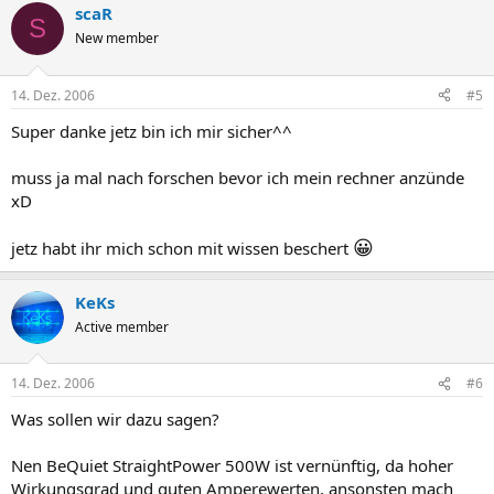
scaR
S
New member
14. Dez. 2006
#5
Super danke jetz bin ich mir sicher^^
muss ja mal nach forschen bevor ich mein rechner anzünde
xD
😀
jetz habt ihr mich schon mit wissen beschert
KeKs
Active member
14. Dez. 2006
#6
Was sollen wir dazu sagen?
Nen BeQuiet StraightPower 500W ist vernünftig, da hoher
Wirkungsgrad und guten Amperewerten, ansonsten mach