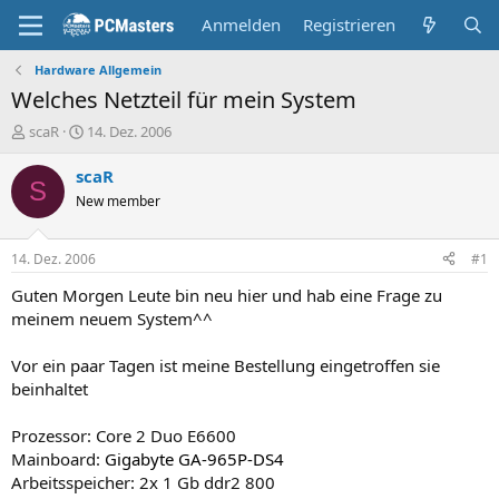
Anmelden
Registrieren
Hardware Allgemein
Welches Netzteil für mein System
E
E
scaR
14. Dez. 2006
r
r
s
s
scaR
S
t
t
New member
e
e
l
l
l
l
14. Dez. 2006
#1
e
t
r
a
Guten Morgen Leute bin neu hier und hab eine Frage zu
m
meinem neuem System^^
Vor ein paar Tagen ist meine Bestellung eingetroffen sie
beinhaltet
Prozessor: Core 2 Duo E6600
Mainboard:
Gigabyte GA-965P-DS4
Arbeitsspeicher: 2x 1 Gb ddr2 800