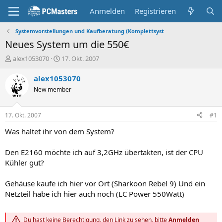
Anmelden
Registrieren
Systemvorstellungen und Kaufberatung (Komplettsyst
Neues System um die 550€
E
E
alex1053070
17. Okt. 2007
r
r
s
s
alex1053070
t
t
New member
e
e
l
l
l
l
17. Okt. 2007
#1
e
t
r
a
Was haltet ihr von dem System?
m
Den E2160 möchte ich auf 3,2GHz übertakten, ist der CPU
Kühler gut?
Gehäuse kaufe ich hier vor Ort (Sharkoon Rebel 9) Und ein
Netzteil habe ich hier auch noch (LC Power 550Watt)
Du hast keine Berechtigung, den Link zu sehen, bitte
Anmelden