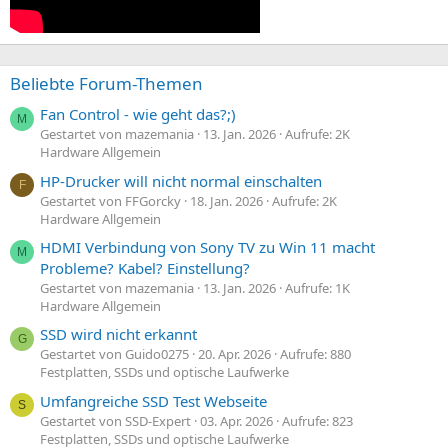
Beliebte Forum-Themen
Fan Control - wie geht das?;)
M
Gestartet von mazemania
13. Jan. 2026
Aufrufe: 2K
Hardware Allgemein
HP-Drucker will nicht normal einschalten
F
Gestartet von FFGorcky
18. Jan. 2026
Aufrufe: 2K
Hardware Allgemein
HDMI Verbindung von Sony TV zu Win 11 macht
M
Probleme? Kabel? Einstellung?
Gestartet von mazemania
13. Jan. 2026
Aufrufe: 1K
Hardware Allgemein
SSD wird nicht erkannt
G
Gestartet von Guido0275
20. Apr. 2026
Aufrufe: 880
Festplatten, SSDs und optische Laufwerke
Umfangreiche SSD Test Webseite
S
Gestartet von SSD-Expert
03. Apr. 2026
Aufrufe: 823
Festplatten, SSDs und optische Laufwerke