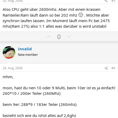
i
i
20. Aug. 2006
#5
v
v
Also CPU geht über 2600mhz. Aber mit einen krassen
e
e
🙁
Ramteiler.Ram läuft dann so bei 202 mhz
. Möchte aber
S
S
synchron laufen lassen. Im Moment läuft mein Pc bei 2475
t
t
mhz(Ram 275) also 1:1 alles was darüber is wird unstabil
i
i
P
N
0
m
m
o
e
m
m
s
g
invalid
e
e
i
a
New member
t
t
i
i
20. Aug. 2006
#6
v
v
mhm,
e
e
S
S
moin, hast du nen 10 oder 9 Multi, beim 10er ist es ja einfach!
t
t
260*10 / 200er Teiler (260Mhz)
i
i
m
m
beim 9er: 288*9 / 183er Teiler (260mhz)
m
m
bezieht sich wie du ishst alles auf 2,6ghz