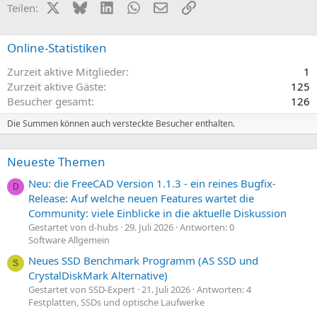
t
t
X (Twitter)
Bluesky
LinkedIn
WhatsApp
E-Mail
Link
Teilen:
i
i
v
v
Online-Statistiken
e
e
Zurzeit aktive Mitglieder
1
S
S
Zurzeit aktive Gäste
125
t
t
Besucher gesamt
126
i
i
m
m
Die Summen können auch versteckte Besucher enthalten.
m
m
e
e
Neueste Themen
Neu: die FreeCAD Version 1.1.3 - ein reines Bugfix-
D
Release: Auf welche neuen Features wartet die
Community: viele Einblicke in die aktuelle Diskussion
Gestartet von d-hubs
29. Juli 2026
Antworten: 0
Software Allgemein
Neues SSD Benchmark Programm (AS SSD und
S
CrystalDiskMark Alternative)
Gestartet von SSD-Expert
21. Juli 2026
Antworten: 4
Festplatten, SSDs und optische Laufwerke