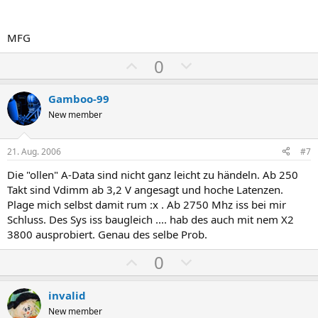
e
e
MFG
P
N
0
o
e
s
g
Gamboo-99
i
a
New member
t
t
i
i
21. Aug. 2006
#7
v
v
Die "ollen" A-Data sind nicht ganz leicht zu händeln. Ab 250
e
e
Takt sind Vdimm ab 3,2 V angesagt und hoche Latenzen.
S
S
Plage mich selbst damit rum :x . Ab 2750 Mhz iss bei mir
t
t
Schluss. Des Sys iss baugleich .... hab des auch mit nem X2
i
i
3800 ausprobiert. Genau des selbe Prob.
m
m
P
N
0
m
m
o
e
e
e
s
g
invalid
i
a
New member