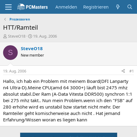
Anmelden
Registrieren
Prozessoren
HTT/Ramteil
E
E
SteveO18
19. Aug. 2006
r
r
s
s
SteveO18
S
t
t
New member
e
e
l
l
l
l
19. Aug. 2006
#1
e
t
r
a
Hallo, ich hab ein Problem mit meinem Board(DFI Lanparty
m
n4 Ultra-D).Meine CPU(amd 64 3000+) läuft bist 2475 mhz
absolut stabil.Der Ram (A-Data Vitesta DDR500) synchron 1:1
bei 275 mhz takt.. Nun mein Problem.wenn ich den "FSB" auf
280 erhöhe wird es unstabil bzw startet nicht mehr. Der
Ramteiler geht komischerweise auch nicht . Hat jemand
Erfahrung/Wissen woran es liegen kann