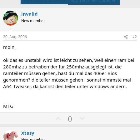
Nach Datum sortieren
Nach Stimmen sortieren
invalid
New member
20. Aug. 2006
#2
moin,
ok das es unstabil wird ist leicht zu sehen, weil einen ram bei
280mhz zu betreiben der für 250mhz ausgelegt ist. die
ramteiler müssen gehen, hast du mal das 406er Bios
genommen? die teiler müssen gehen , sonnst nimmste mal
A64 Tweaker, da kannst den teiler unter windows ändern.
MFG
P
N
0
o
e
s
g
Xtasy
New member