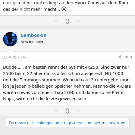
e
e
einzigste,denk mal es liegt an den Hynix Chips auf dem Ram
S
S
😢
das der nicht mehr macht...
t
t
P
N
0
i
i
o
e
m
m
s
g
m
m
Gamboo-99
i
a
e
e
New member
t
t
i
i
22. Aug. 2006
#10
v
v
Büdde ..... am besten rennt des Sys mit 4x250. Sind zwar nur
e
e
2500 beim X2 aber da iss alles schön ausgereizt. Htt 1000
S
S
und die Timmings stimmen. Wenn ich auf 3 runtergehe kann
t
t
ich ja jeden x-beliebigen Speicher nehmen. Menno die A-Data
i
i
waren sowas von teuer ( hab 2GB) und danne so ne Pleite.
m
m
Nuja , wird nicht die letzte gewesen sein
m
m
P
N
0
e
e
o
e
s
g
Du musst dich einloggen oder registrieren, um hier zu antworten.
i
a