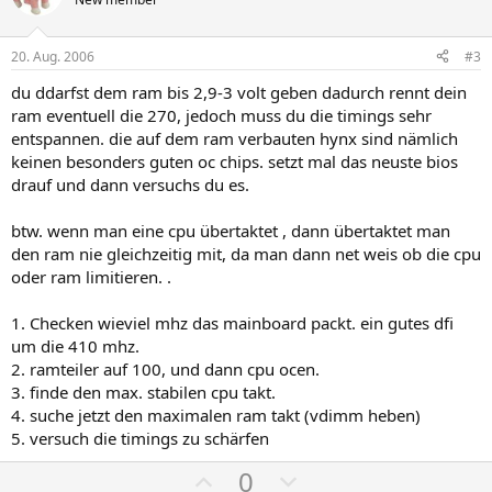
i
a
t
t
i
i
20. Aug. 2006
#3
v
v
du ddarfst dem ram bis 2,9-3 volt geben dadurch rennt dein
e
e
ram eventuell die 270, jedoch muss du die timings sehr
S
S
entspannen. die auf dem ram verbauten hynx sind nämlich
t
t
keinen besonders guten oc chips. setzt mal das neuste bios
i
i
drauf und dann versuchs du es.
m
m
btw. wenn man eine cpu übertaktet , dann übertaktet man
m
m
den ram nie gleichzeitig mit, da man dann net weis ob die cpu
e
e
oder ram limitieren. .
1. Checken wieviel mhz das mainboard packt. ein gutes dfi
um die 410 mhz.
2. ramteiler auf 100, und dann cpu ocen.
3. finde den max. stabilen cpu takt.
4. suche jetzt den maximalen ram takt (vdimm heben)
5. versuch die timings zu schärfen
P
N
0