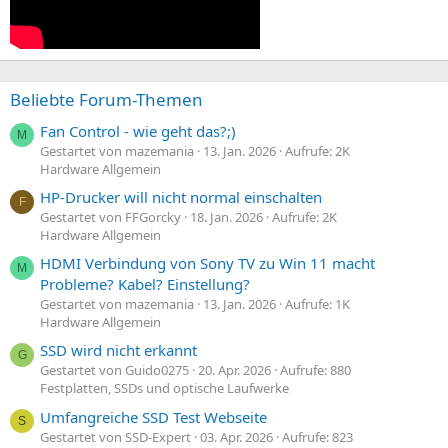
Beliebte Forum-Themen
Fan Control - wie geht das?;)
M
Gestartet von mazemania
13. Jan. 2026
Aufrufe: 2K
Hardware Allgemein
HP-Drucker will nicht normal einschalten
F
Gestartet von FFGorcky
18. Jan. 2026
Aufrufe: 2K
Hardware Allgemein
HDMI Verbindung von Sony TV zu Win 11 macht
M
Probleme? Kabel? Einstellung?
Gestartet von mazemania
13. Jan. 2026
Aufrufe: 1K
Hardware Allgemein
SSD wird nicht erkannt
G
Gestartet von Guido0275
20. Apr. 2026
Aufrufe: 880
Festplatten, SSDs und optische Laufwerke
Umfangreiche SSD Test Webseite
S
Gestartet von SSD-Expert
03. Apr. 2026
Aufrufe: 823