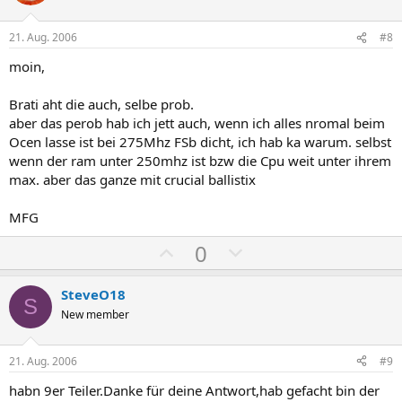
t
t
i
i
21. Aug. 2006
#8
v
v
moin,
e
e
S
S
Brati aht die auch, selbe prob.
t
t
aber das perob hab ich jett auch, wenn ich alles nromal beim
i
i
Ocen lasse ist bei 275Mhz FSb dicht, ich hab ka warum. selbst
m
m
wenn der ram unter 250mhz ist bzw die Cpu weit unter ihrem
max. aber das ganze mit crucial ballistix
m
m
e
e
MFG
P
N
0
o
e
s
g
SteveO18
S
i
a
New member
t
t
i
i
21. Aug. 2006
#9
v
v
habn 9er Teiler.Danke für deine Antwort,hab gefacht bin der