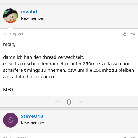
o
e
s
g
invalid
i
a
New member
t
t
i
i
20. Aug. 2006
#4
v
v
moin,
e
e
S
S
damn ich hab den thread verwechselt.
t
t
er soll veruschen den ram eher unter 250mhz zu lassen und
i
i
schärfere timings zu nhemen, bzw um die 250mhz zu bleiben
m
m
anstatt ihn hochzujagen.
m
m
MFG
e
e
P
N
0
o
e
s
g
SteveO18
S
i
a
New member
t
t