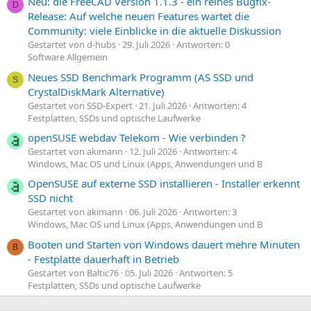
Neu: die FreeCAD Version 1.1.3 - ein reines Bugfix-
D
Release: Auf welche neuen Features wartet die
Community: viele Einblicke in die aktuelle Diskussion
Gestartet von d-hubs
29. Juli 2026
Antworten: 0
Software Allgemein
Neues SSD Benchmark Programm (AS SSD und
S
CrystalDiskMark Alternative)
Gestartet von SSD-Expert
21. Juli 2026
Antworten: 4
Festplatten, SSDs und optische Laufwerke
openSUSE webdav Telekom - Wie verbinden ?
Gestartet von akimann
12. Juli 2026
Antworten: 4
Windows, Mac OS und Linux (Apps, Anwendungen und B
OpenSUSE auf externe SSD installieren - Installer erkennt
SSD nicht
Gestartet von akimann
06. Juli 2026
Antworten: 3
Windows, Mac OS und Linux (Apps, Anwendungen und B
Booten und Starten von Windows dauert mehre Minuten
B
- Festplatte dauerhaft in Betrieb
Gestartet von Baltic76
05. Juli 2026
Antworten: 5
Festplatten, SSDs und optische Laufwerke