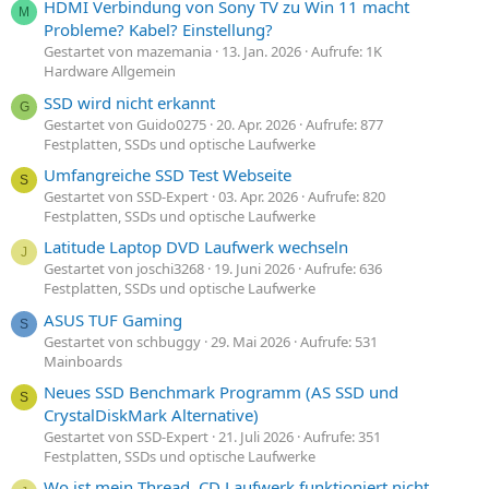
HDMI Verbindung von Sony TV zu Win 11 macht
M
Probleme? Kabel? Einstellung?
Gestartet von mazemania
13. Jan. 2026
Aufrufe: 1K
Hardware Allgemein
SSD wird nicht erkannt
G
Gestartet von Guido0275
20. Apr. 2026
Aufrufe: 877
Festplatten, SSDs und optische Laufwerke
Umfangreiche SSD Test Webseite
S
Gestartet von SSD-Expert
03. Apr. 2026
Aufrufe: 820
Festplatten, SSDs und optische Laufwerke
Latitude Laptop DVD Laufwerk wechseln
J
Gestartet von joschi3268
19. Juni 2026
Aufrufe: 636
Festplatten, SSDs und optische Laufwerke
ASUS TUF Gaming
S
Gestartet von schbuggy
29. Mai 2026
Aufrufe: 531
Mainboards
Neues SSD Benchmark Programm (AS SSD und
S
CrystalDiskMark Alternative)
Gestartet von SSD-Expert
21. Juli 2026
Aufrufe: 351
Festplatten, SSDs und optische Laufwerke
Wo ist mein Thread, CD Laufwerk funktioniert nicht