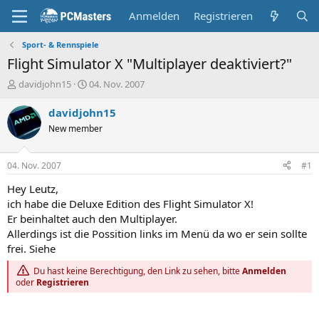
Anmelden
Registrieren
Sport- & Rennspiele
Flight Simulator X "Multiplayer deaktiviert?"
E
E
davidjohn15
04. Nov. 2007
r
r
s
s
davidjohn15
t
t
New member
e
e
l
l
l
l
04. Nov. 2007
#1
e
t
r
a
Hey Leutz,
m
ich habe die Deluxe Edition des Flight Simulator X!
Er beinhaltet auch den Multiplayer.
Allerdings ist die Possition links im Menü da wo er sein sollte
frei. Siehe
Du hast keine Berechtigung, den Link zu sehen, bitte
Anmelden
oder
Registrieren