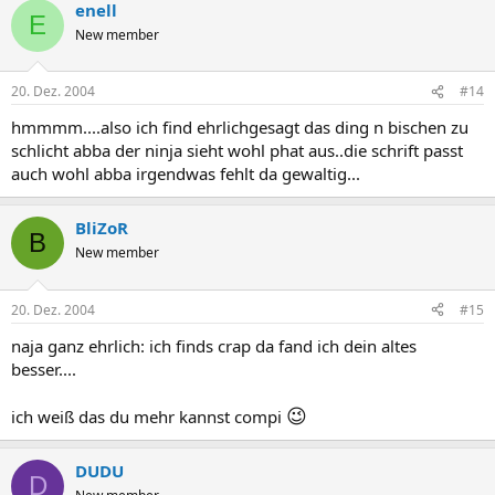
enell
E
New member
20. Dez. 2004
#14
hmmmm....also ich find ehrlichgesagt das ding n bischen zu
schlicht abba der ninja sieht wohl phat aus..die schrift passt
auch wohl abba irgendwas fehlt da gewaltig...
BliZoR
B
New member
20. Dez. 2004
#15
naja ganz ehrlich: ich finds crap da fand ich dein altes
besser....
😉
ich weiß das du mehr kannst compi
DUDU
D