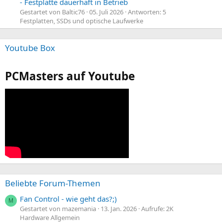
- Festplatte dauerhaft in Betrieb
Gestartet von Baltic76
05. Juli 2026
Antworten: 5
Festplatten, SSDs und optische Laufwerke
Youtube Box
PCMasters auf Youtube
Beliebte Forum-Themen
Fan Control - wie geht das?;)
M
Gestartet von mazemania
13. Jan. 2026
Aufrufe: 2K
Hardware Allgemein