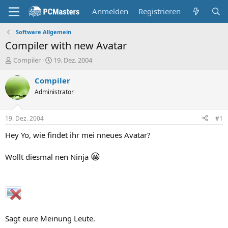
Anmelden
Registrieren
Software Allgemein
Compiler with new Avatar
E
E
Compiler
19. Dez. 2004
r
r
s
s
Compiler
t
t
Administrator
e
e
l
l
l
l
19. Dez. 2004
#1
e
t
r
a
Hey Yo, wie findet ihr mei nneues Avatar?
m
😀
Wollt diesmal nen Ninja
Sagt eure Meinung Leute.