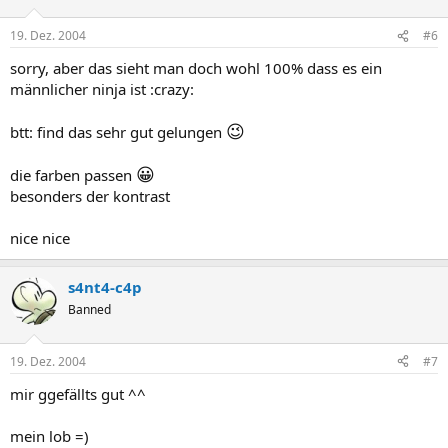
19. Dez. 2004
#6
sorry, aber das sieht man doch wohl 100% dass es ein
männlicher ninja ist :crazy:
😉
btt: find das sehr gut gelungen
😀
die farben passen
besonders der kontrast
nice nice
s4nt4-c4p
Banned
19. Dez. 2004
#7
mir ggefällts gut ^^
mein lob =)