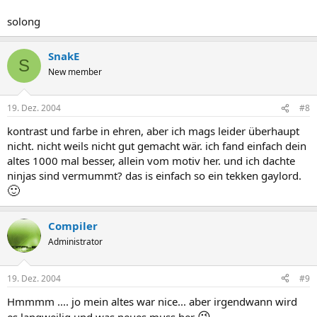
solong
SnakE
S
New member
19. Dez. 2004
#8
kontrast und farbe in ehren, aber ich mags leider überhaupt
nicht. nicht weils nicht gut gemacht wär. ich fand einfach dein
altes 1000 mal besser, allein vom motiv her. und ich dachte
ninjas sind vermummt? das is einfach so ein tekken gaylord.
🙂
Compiler
Administrator
19. Dez. 2004
#9
Hmmmm .... jo mein altes war nice... aber irgendwann wird
😉
es langweilig und was neues muss her