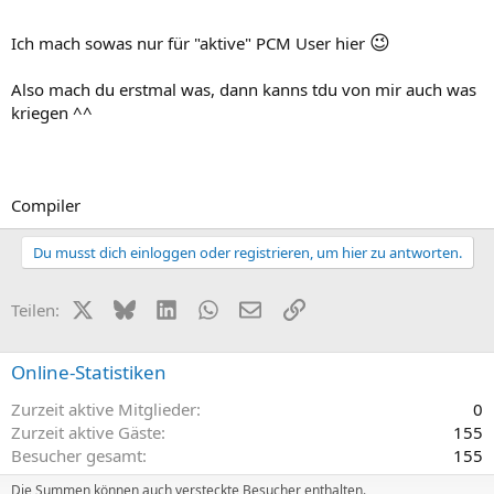
😉
Ich mach sowas nur für "aktive" PCM User hier
Also mach du erstmal was, dann kanns tdu von mir auch was
kriegen ^^
Compiler
Du musst dich einloggen oder registrieren, um hier zu antworten.
X (Twitter)
Bluesky
LinkedIn
WhatsApp
E-Mail
Link
Teilen:
Online-Statistiken
Zurzeit aktive Mitglieder
0
Zurzeit aktive Gäste
155
Besucher gesamt
155
Die Summen können auch versteckte Besucher enthalten.