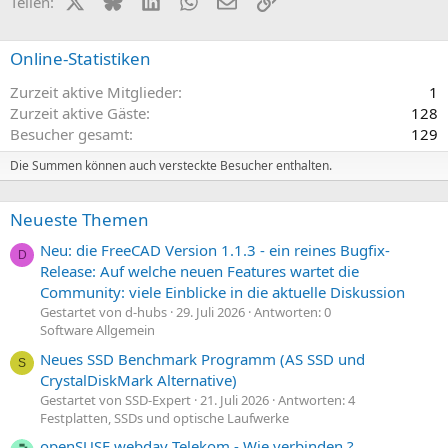
X (Twitter)
Bluesky
LinkedIn
WhatsApp
E-Mail
Link
Teilen:
Online-Statistiken
Zurzeit aktive Mitglieder
1
Zurzeit aktive Gäste
128
Besucher gesamt
129
Die Summen können auch versteckte Besucher enthalten.
Neueste Themen
Neu: die FreeCAD Version 1.1.3 - ein reines Bugfix-
D
Release: Auf welche neuen Features wartet die
Community: viele Einblicke in die aktuelle Diskussion
Gestartet von d-hubs
29. Juli 2026
Antworten: 0
Software Allgemein
Neues SSD Benchmark Programm (AS SSD und
S
CrystalDiskMark Alternative)
Gestartet von SSD-Expert
21. Juli 2026
Antworten: 4
Festplatten, SSDs und optische Laufwerke
openSUSE webdav Telekom - Wie verbinden ?