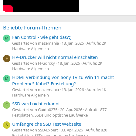
Beliebte Forum-Themen
Fan Control - wie geht das?;)
M
Gestartet von mazemania
13. Jan. 2026
Aufrufe: 2K
Hardware Allgemein
HP-Drucker will nicht normal einschalten
F
Gestartet von FFGorcky
18. Jan. 2026
Aufrufe: 2K
Hardware Allgemein
HDMI Verbindung von Sony TV zu Win 11 macht
M
Probleme? Kabel? Einstellung?
Gestartet von mazemania
13. Jan. 2026
Aufrufe: 1K
Hardware Allgemein
SSD wird nicht erkannt
G
Gestartet von Guido0275
20. Apr. 2026
Aufrufe: 877
Festplatten, SSDs und optische Laufwerke
Umfangreiche SSD Test Webseite
S
Gestartet von SSD-Expert
03. Apr. 2026
Aufrufe: 820
Festplatten, SSDs und optische Laufwerke