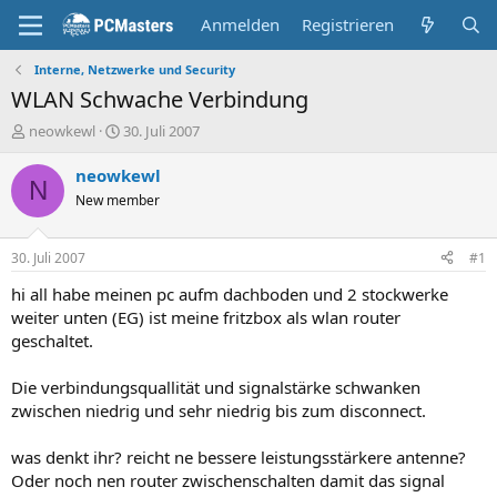
Anmelden
Registrieren
Interne, Netzwerke und Security
WLAN Schwache Verbindung
E
E
neowkewl
30. Juli 2007
r
r
s
s
neowkewl
N
t
t
New member
e
e
l
l
l
l
30. Juli 2007
#1
e
t
r
a
hi all habe meinen pc aufm dachboden und 2 stockwerke
m
weiter unten (EG) ist meine fritzbox als wlan router
geschaltet.
Die verbindungsquallität und signalstärke schwanken
zwischen niedrig und sehr niedrig bis zum disconnect.
was denkt ihr? reicht ne bessere leistungsstärkere antenne?
Oder noch nen router zwischenschalten damit das signal