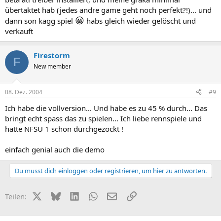
übertaktet hab (jedes andre game geht noch perfekt?!)... und
😀
dann son kagg spiel
habs gleich wieder gelöscht und
verkauft
Firestorm
F
New member
08. Dez. 2004
#9
Ich habe die vollversion... Und habe es zu 45 % durch... Das
bringt echt spass das zu spielen... Ich liebe rennspiele und
hatte NFSU 1 schon durchgezockt !
einfach genial auch die demo
Du musst dich einloggen oder registrieren, um hier zu antworten.
X (Twitter)
Bluesky
LinkedIn
WhatsApp
E-Mail
Link
Teilen: