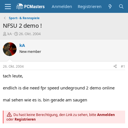
Anmelden
Registrieren
Sport- & Rennspiele
NFSU 2 demo !
E
E
kA
26. Okt. 2004
r
r
s
s
kA
t
t
New member
e
e
l
l
l
l
26. Okt. 2004
#1
e
t
r
a
tach leute,
m
endlich is die need fpr speed undeground 2 demo online
mal sehen wie es is. bin gerade am saugen
Du hast keine Berechtigung, den Link zu sehen, bitte
Anmelden
oder
Registrieren