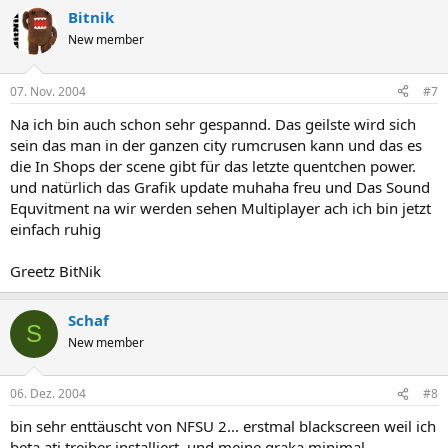
Bitnik
New member
07. Nov. 2004
#7
Na ich bin auch schon sehr gespannd. Das geilste wird sich
sein das man in der ganzen city rumcrusen kann und das es
die In Shops der scene gibt für das letzte quentchen power.
und natürlich das Grafik update muhaha freu und Das Sound
Equvitment na wir werden sehen Multiplayer ach ich bin jetzt
einfach ruhig
Greetz BitNik
Schaf
S
New member
06. Dez. 2004
#8
bin sehr enttäuscht von NFSU 2... erstmal blackscreen weil ich
beta ati treiber installiert, und meine graka minimal