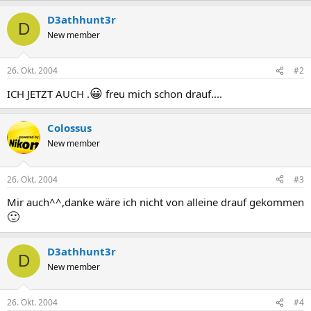
D3athhunt3r
D
New member
26. Okt. 2004
#2
😀
ICH JETZT AUCH .
freu mich schon drauf....
Colossus
New member
26. Okt. 2004
#3
Mir auch^^,danke wäre ich nicht von alleine drauf gekommen
🙂
D3athhunt3r
D
New member
26. Okt. 2004
#4