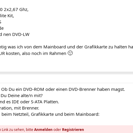
50 2x2,67 Ghz,
te Kit,
S
Ie
nd nen DVD-LW
chtig was ich von dem Mainboard und der Grafikkarte zu halten ha
🙂
UR kosten, also noch im Rahmen
en Ob Du ein DVD-ROM oder einen DVD-Brenner haben magst.
 Du Deine alte/n mit?
nd es IDE oder S-ATA Platten.
ation, mit Brenner.
h beim Netzteil, Grafikkarte und beim Mainboard:
 Link zu sehen, bitte
Anmelden
oder
Registrieren