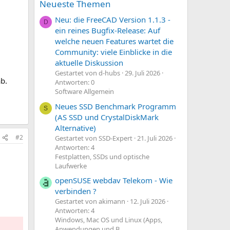
Neueste Themen
Neu: die FreeCAD Version 1.1.3 -
D
ein reines Bugfix-Release: Auf
welche neuen Features wartet die
Community: viele Einblicke in die
aktuelle Diskussion
Gestartet von d-hubs
29. Juli 2026
b.
Antworten: 0
Software Allgemein
Neues SSD Benchmark Programm
S
(AS SSD und CrystalDiskMark
Alternative)
#2
Gestartet von SSD-Expert
21. Juli 2026
Antworten: 4
Festplatten, SSDs und optische
Laufwerke
openSUSE webdav Telekom - Wie
verbinden ?
Gestartet von akimann
12. Juli 2026
Antworten: 4
Windows, Mac OS und Linux (Apps,
Anwendungen und B