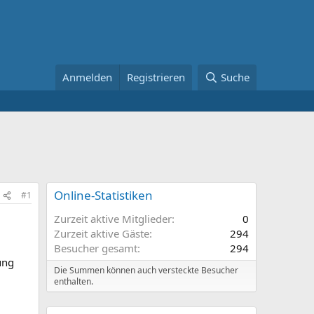
Anmelden
Registrieren
Suche
Online-Statistiken
#1
Zurzeit aktive Mitglieder
0
Zurzeit aktive Gäste
294
Besucher gesamt
294
ung
Die Summen können auch versteckte Besucher
enthalten.