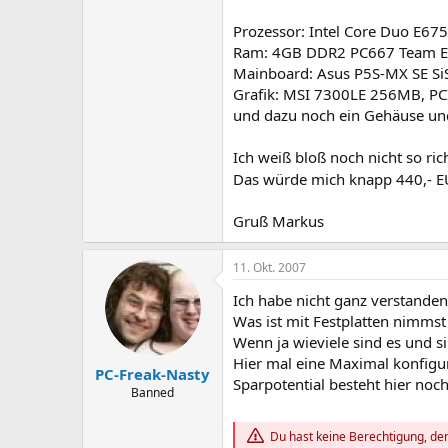
Prozessor: Intel Core Duo E67
Ram: 4GB DDR2 PC667 Team Eli
Mainboard: Asus P5S-MX SE Si
Grafik: MSI 7300LE 256MB, PC
und dazu noch ein Gehäuse u
Ich weiß bloß noch nicht so ri
Das würde mich knapp 440,- E
Gruß Markus​
11. Okt. 2007
Ich habe nicht ganz verstand
Was ist mit Festplatten nimmst
Wenn ja wieviele sind es und si
Hier mal eine Maximal konfigur
PC-Freak-Nasty
Sparpotential besteht hier noc
Banned
Du hast keine Berechtigung, den