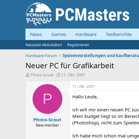
News
Games
Hardware
Testberichte
Neueste Aktivitäten
Registrieren
Hardware Forum
Neuer PC für Grafikarbeit
E
E
Photo-Scout
11. Okt. 2007
r
r
s
s
11. Okt. 2007
t
t
P
Hallo Leute,
e
e
l
l
l
l
ich will mir einen neuen PC 
e
t
Mein budget liegt so im Berei
Photo-Scout
r
a
(Photoshop), nicht zum Spielen
m
New member
Ich habe mich schon mal umge