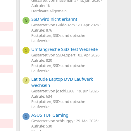
Gestartet von mazemania
13. Jan. 2026
Aufrufe: 1K
Hardware Allgemein
SSD wird nicht erkannt
G
Gestartet von Guido0275
20. Apr. 2026
Aufrufe: 876
Festplatten, SSDs und optische
Laufwerke
Umfangreiche SSD Test Webseite
S
Gestartet von SSD-Expert
03. Apr. 2026
Aufrufe: 820
Festplatten, SSDs und optische
Laufwerke
Latitude Laptop DVD Laufwerk
J
wechseln
Gestartet von joschi3268
19. Juni 2026
Aufrufe: 634
Festplatten, SSDs und optische
Laufwerke
ASUS TUF Gaming
S
Gestartet von schbuggy
29. Mai 2026
Aufrufe: 530