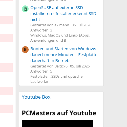
OpenSUSE auf externe SSD
installieren - Installer erkennt SSD
nicht
Gestartet von akimann
06. Juli 2026
Antworten: 3
Windows, Mac OS und Linux (Apps,
Anwendungen und B
Booten und Starten von Windows
B
dauert mehre Minuten - Festplatte
dauerhaft in Betrieb
Gestartet von Baltic76
05. Juli 2026
Antworten: 5
Festplatten, SSDs und optische
Laufwerke
Youtube Box
PCMasters auf Youtube