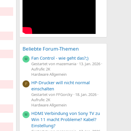
Beliebte Forum-Themen
Fan Control - wie geht das?;)
M
Gestartet von mazemania
13. Jan. 2026
Aufrufe: 2K
Hardware Allgemein
HP-Drucker will nicht normal
F
einschalten
Gestartet von FFGorcky
18. Jan. 2026
Aufrufe: 2K
Hardware Allgemein
HDMI Verbindung von Sony TV zu
M
Win 11 macht Probleme? Kabel?
Einstellung?