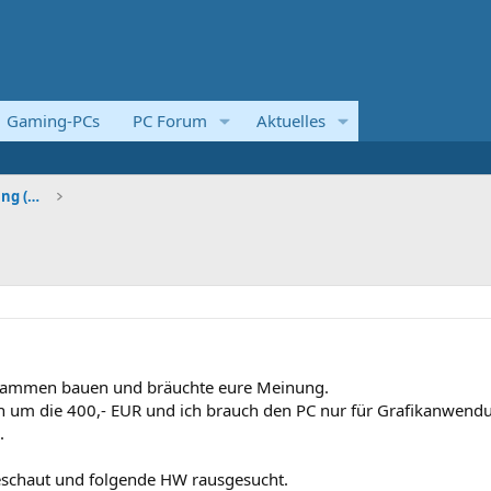
Gaming-PCs
PC Forum
Aktuelles
Systemvorstellungen und Kaufberatung (Komplettsyst
zusammen bauen und bräuchte eure Meinung.
ch um die 400,- EUR und ich brauch den PC nur für Grafikanwend
.
schaut und folgende HW rausgesucht.