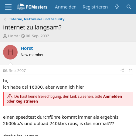
Anmelden
Registrieren
Interne, Netzwerke und Security
internet zu langsam?
E
E
Horst
06. Sep. 2007
r
r
s
s
Horst
H
t
t
New member
e
e
l
l
l
l
06. Sep. 2007
#1
e
t
r
a
hi,
m
ich habe dsl 16000, aber wenn ich hier
Du hast keine Berechtigung, den Link zu sehen, bitte
Anmelden
oder
Registrieren
einen speedtest durchführe kommt immer als ergebnis
2600kb/s und upload 240kb/s raus, is das normal???
danke im voraus