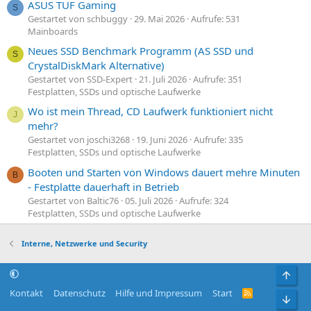
ASUS TUF Gaming
S
Gestartet von schbuggy
29. Mai 2026
Aufrufe: 531
Mainboards
Neues SSD Benchmark Programm (AS SSD und
S
CrystalDiskMark Alternative)
Gestartet von SSD-Expert
21. Juli 2026
Aufrufe: 351
Festplatten, SSDs und optische Laufwerke
Wo ist mein Thread, CD Laufwerk funktioniert nicht
J
mehr?
Gestartet von joschi3268
19. Juni 2026
Aufrufe: 335
Festplatten, SSDs und optische Laufwerke
Booten und Starten von Windows dauert mehre Minuten
B
- Festplatte dauerhaft in Betrieb
Gestartet von Baltic76
05. Juli 2026
Aufrufe: 324
Festplatten, SSDs und optische Laufwerke
Interne, Netzwerke und Security
Obe
Kontakt
Datenschutz
Hilfe und Impressum
Start
R
Unt
S