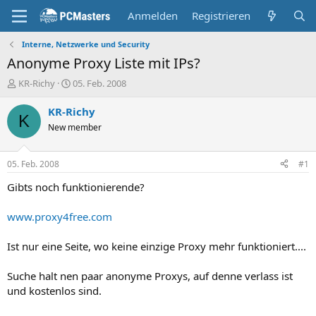
Anmelden
Registrieren
Interne, Netzwerke und Security
Anonyme Proxy Liste mit IPs?
E
E
KR-Richy
05. Feb. 2008
r
r
s
s
KR-Richy
K
t
t
New member
e
e
l
l
l
l
05. Feb. 2008
#1
e
t
r
a
Gibts noch funktionierende?
m
www.proxy4free.com
Ist nur eine Seite, wo keine einzige Proxy mehr funktioniert....
Suche halt nen paar anonyme Proxys, auf denne verlass ist
und kostenlos sind.