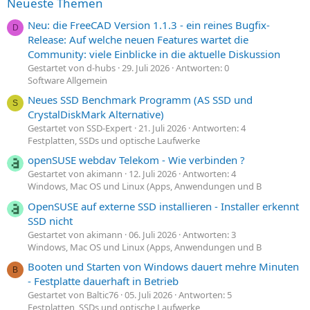
Neueste Themen
Neu: die FreeCAD Version 1.1.3 - ein reines Bugfix-
D
Release: Auf welche neuen Features wartet die
Community: viele Einblicke in die aktuelle Diskussion
Gestartet von d-hubs
29. Juli 2026
Antworten: 0
Software Allgemein
Neues SSD Benchmark Programm (AS SSD und
S
CrystalDiskMark Alternative)
Gestartet von SSD-Expert
21. Juli 2026
Antworten: 4
Festplatten, SSDs und optische Laufwerke
openSUSE webdav Telekom - Wie verbinden ?
Gestartet von akimann
12. Juli 2026
Antworten: 4
Windows, Mac OS und Linux (Apps, Anwendungen und B
OpenSUSE auf externe SSD installieren - Installer erkennt
SSD nicht
Gestartet von akimann
06. Juli 2026
Antworten: 3
Windows, Mac OS und Linux (Apps, Anwendungen und B
Booten und Starten von Windows dauert mehre Minuten
B
- Festplatte dauerhaft in Betrieb
Gestartet von Baltic76
05. Juli 2026
Antworten: 5
Festplatten, SSDs und optische Laufwerke