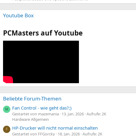
Youtube Box
PCMasters auf Youtube
Beliebte Forum-Themen
Fan Control - wie geht das?;)
M
Gestartet von mazemania
13. Jan. 2026
Aufrufe: 2K
Hardware Allgemein
HP-Drucker will nicht normal einschalten
F
Gestartet von FFGorcky
18. Jan. 2026
Aufrufe: 2K