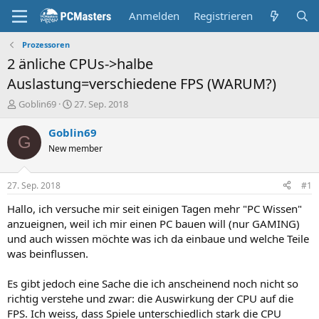
Anmelden
Registrieren
Prozessoren
2 änliche CPUs->halbe
Auslastung=verschiedene FPS (WARUM?)
E
E
Goblin69
27. Sep. 2018
r
r
s
s
Goblin69
G
t
t
New member
e
e
l
l
l
l
27. Sep. 2018
#1
e
t
r
a
Hallo, ich versuche mir seit einigen Tagen mehr "PC Wissen"
m
anzueignen, weil ich mir einen PC bauen will (nur GAMING)
und auch wissen möchte was ich da einbaue und welche Teile
was beinflussen.
Es gibt jedoch eine Sache die ich anscheinend noch nicht so
richtig verstehe und zwar: die Auswirkung der CPU auf die
FPS. Ich weiss, dass Spiele unterschiedlich stark die CPU