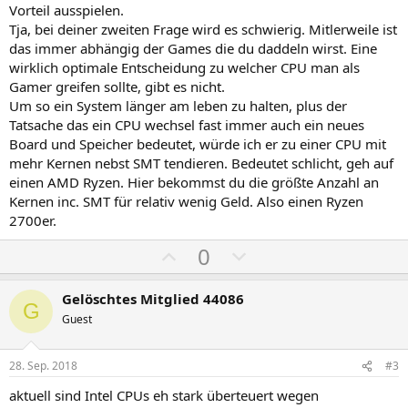
Vorteil ausspielen.
Tja, bei deiner zweiten Frage wird es schwierig. Mitlerweile ist
das immer abhängig der Games die du daddeln wirst. Eine
wirklich optimale Entscheidung zu welcher CPU man als
Gamer greifen sollte, gibt es nicht.
Um so ein System länger am leben zu halten, plus der
Tatsache das ein CPU wechsel fast immer auch ein neues
Board und Speicher bedeutet, würde ich er zu einer CPU mit
mehr Kernen nebst SMT tendieren. Bedeutet schlicht, geh auf
einen AMD Ryzen. Hier bekommst du die größte Anzahl an
Kernen inc. SMT für relativ wenig Geld. Also einen Ryzen
2700er.
P
N
0
o
e
s
g
Gelöschtes Mitglied 44086
G
i
a
Guest
t
t
i
i
28. Sep. 2018
#3
v
v
aktuell sind Intel CPUs eh stark überteuert wegen