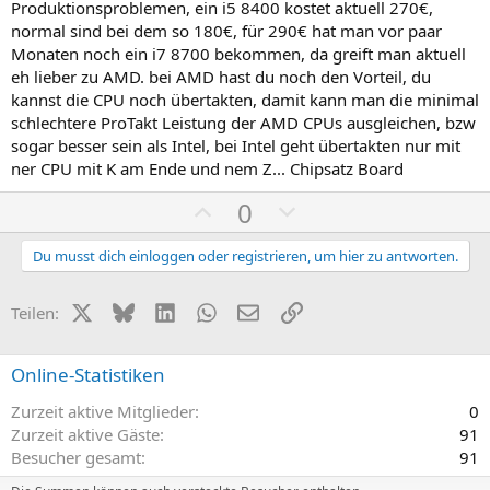
e
e
Produktionsproblemen, ein i5 8400 kostet aktuell 270€,
S
S
normal sind bei dem so 180€, für 290€ hat man vor paar
t
t
Monaten noch ein i7 8700 bekommen, da greift man aktuell
i
i
eh lieber zu AMD. bei AMD hast du noch den Vorteil, du
m
m
kannst die CPU noch übertakten, damit kann man die minimal
schlechtere ProTakt Leistung der AMD CPUs ausgleichen, bzw
m
m
sogar besser sein als Intel, bei Intel geht übertakten nur mit
e
e
ner CPU mit K am Ende und nem Z... Chipsatz Board
P
N
0
o
e
s
g
Du musst dich einloggen oder registrieren, um hier zu antworten.
i
a
t
t
X (Twitter)
Bluesky
LinkedIn
WhatsApp
E-Mail
Link
Teilen:
i
i
v
v
Online-Statistiken
e
e
Zurzeit aktive Mitglieder
0
S
S
Zurzeit aktive Gäste
91
t
t
Besucher gesamt
91
i
i