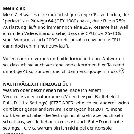
Mein Ziel:
Mein Ziel war es eine möglichst günstiege CPU zu finden, die
"perfekt" zur RX Vega 64 (GTX 1080) passt, die z.B. bei 75%
Auslastung läuft und immer noch eine 25% Reserve hat, weil
ich in den Videos ständig sehe, dass die CPUs bei 25-40%
sind. Warum soll ich 200€ mehr bezahlen, wenn die CPU
dann doch eh mit nur 30% läuft.
Vielen dank im voraus und bitte formuliert eure Antworten
so, dass ich sie auch verstehe, sonst kommen hier Tausend
🙂
unnötige Abkürzungen, die ich dann erst googeln muss
NACHTRÄGLICH HINZUGEFÜGT
Was ich ober beschrieben habe, habe ich einem
Vergleichsvideo entnommen (Video beispiel Battlefield 1
FullHD Ultra Settings), JETZT ABER sehe ich ein anderes video
dort ist es genau andersrum!!! der Ryzen hat 20 FPS mehr,
dort kenne ich aber die Settings nicht, sieht aber auch sehr
scharf aus, würde behaupten. es ist auch FullHD und hohe
settings... OMG, warum bin ich nicht bei der Konsole
geblieben...