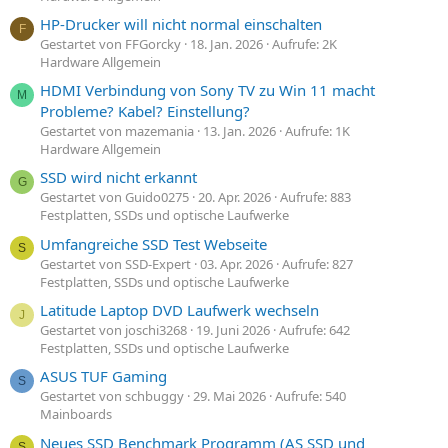
HP-Drucker will nicht normal einschalten
F
Gestartet von FFGorcky
18. Jan. 2026
Aufrufe: 2K
Hardware Allgemein
HDMI Verbindung von Sony TV zu Win 11 macht
M
Probleme? Kabel? Einstellung?
Gestartet von mazemania
13. Jan. 2026
Aufrufe: 1K
Hardware Allgemein
SSD wird nicht erkannt
G
Gestartet von Guido0275
20. Apr. 2026
Aufrufe: 883
Festplatten, SSDs und optische Laufwerke
Umfangreiche SSD Test Webseite
S
Gestartet von SSD-Expert
03. Apr. 2026
Aufrufe: 827
Festplatten, SSDs und optische Laufwerke
Latitude Laptop DVD Laufwerk wechseln
J
Gestartet von joschi3268
19. Juni 2026
Aufrufe: 642
Festplatten, SSDs und optische Laufwerke
ASUS TUF Gaming
S
Gestartet von schbuggy
29. Mai 2026
Aufrufe: 540
Mainboards
Neues SSD Benchmark Programm (AS SSD und
S