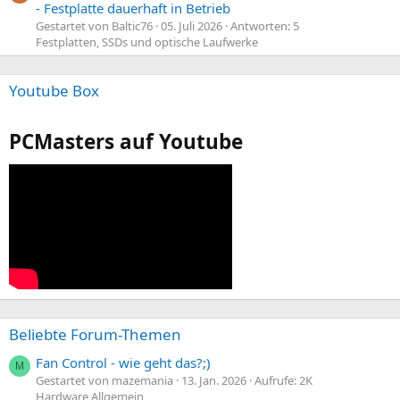
- Festplatte dauerhaft in Betrieb
Gestartet von Baltic76
05. Juli 2026
Antworten: 5
Festplatten, SSDs und optische Laufwerke
Youtube Box
PCMasters auf Youtube
Beliebte Forum-Themen
Fan Control - wie geht das?;)
M
Gestartet von mazemania
13. Jan. 2026
Aufrufe: 2K
Hardware Allgemein