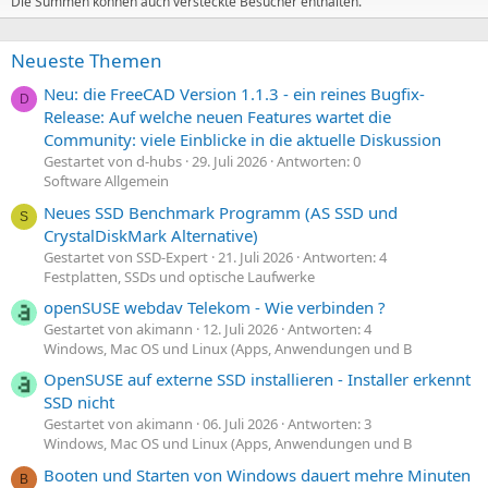
m
m
Die Summen können auch versteckte Besucher enthalten.
m
m
e
e
Neueste Themen
Neu: die FreeCAD Version 1.1.3 - ein reines Bugfix-
D
Release: Auf welche neuen Features wartet die
Community: viele Einblicke in die aktuelle Diskussion
Gestartet von d-hubs
29. Juli 2026
Antworten: 0
Software Allgemein
Neues SSD Benchmark Programm (AS SSD und
S
CrystalDiskMark Alternative)
Gestartet von SSD-Expert
21. Juli 2026
Antworten: 4
Festplatten, SSDs und optische Laufwerke
openSUSE webdav Telekom - Wie verbinden ?
Gestartet von akimann
12. Juli 2026
Antworten: 4
Windows, Mac OS und Linux (Apps, Anwendungen und B
OpenSUSE auf externe SSD installieren - Installer erkennt
SSD nicht
Gestartet von akimann
06. Juli 2026
Antworten: 3
Windows, Mac OS und Linux (Apps, Anwendungen und B
Booten und Starten von Windows dauert mehre Minuten
B