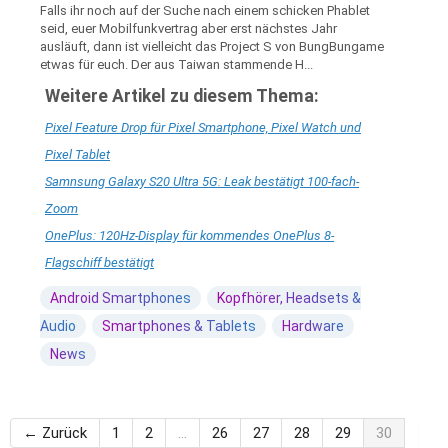
Falls ihr noch auf der Suche nach einem schicken Phablet
seid, euer Mobilfunkvertrag aber erst nächstes Jahr
ausläuft, dann ist vielleicht das Project S von BungBungame
etwas für euch. Der aus Taiwan stammende H...
Weitere Artikel zu diesem Thema:
Pixel Feature Drop für Pixel Smartphone, Pixel Watch und
Pixel Tablet
Samnsung Galaxy S20 Ultra 5G: Leak bestätigt 100-fach-
Zoom
OnePlus: 120Hz-Display für kommendes OnePlus 8-
Flagschiff bestätigt
Android Smartphones
Kopfhörer, Headsets &
Audio
Smartphones & Tablets
Hardware
News
← Zurück
1
2
…
26
27
28
29
30