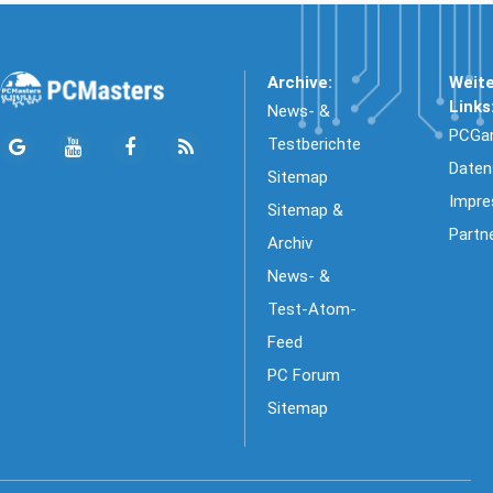
Archive:
Weit
Links
News- &
PCGa
Testberichte
Daten
Sitemap
Impr
Sitemap &
Partn
Archiv
News- &
Test-Atom-
Feed
PC Forum
Sitemap