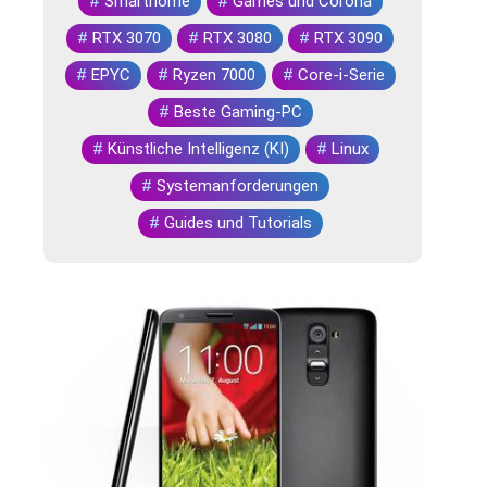
#
Smarthome
#
Games und Corona
#
RTX 3070
#
RTX 3080
#
RTX 3090
#
EPYC
#
Ryzen 7000
#
Core-i-Serie
#
Beste Gaming-PC
#
Künstliche Intelligenz (KI)
#
Linux
#
Systemanforderungen
#
Guides und Tutorials