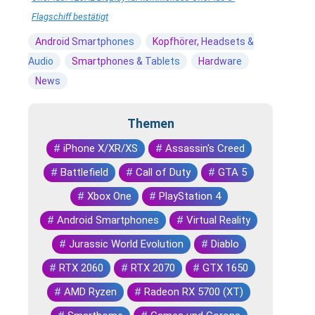
Flagschiff bestätigt
Android Smartphones
Kopfhörer, Headsets &
Audio
Smartphones & Tablets
Hardware
News
Themen
#
iPhone X/XR/XS
#
Assassin's Creed
#
Battlefield
#
Call of Duty
#
GTA 5
#
Xbox One
#
PlayStation 4
#
Android Smartphones
#
Virtual Reality
#
Jurassic World Evolution
#
Diablo
#
RTX 2060
#
RTX 2070
#
GTX 1650
#
AMD Ryzen
#
Radeon RX 5700 (XT)