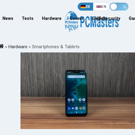
DE
EN
News
Tests
Hardware
Server
Games
IT-Security
Ga
»
Hardware
»
Smartphones & Tablets