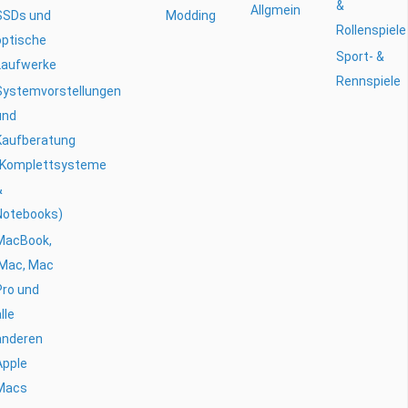
&
Allgmein
SSDs und
Modding
Rollenspiele
optische
Sport- &
Laufwerke
Rennspiele
Systemvorstellungen
und
Kaufberatung
(Komplettsysteme
&
Notebooks)
MacBook,
iMac, Mac
Pro und
lle
anderen
Apple
Macs