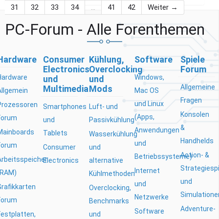
31
32
33
34
…
41
42
Weiter →
PC-Forum - Alle Forenthemen
Hardware
Consumer
Kühlung,
Software
Spiele
Electronics
Overclocking
Forum
Hardware
Windows,
und
und
Allgemeine
Multimedia
Mods
Allgemein
Mac OS
Fragen
und Linux
Prozessoren
Smartphones
Luft- und
Konsolen
(Apps,
Forum
und
Passivkühlung
&
Anwendungen
Mainboards
Tablets
Wasserkühlung
Handhelds
und
Forum
Consumer
und
Action- &
Betriebssysteme)
Arbeitsspeicher
Electronics
alternative
Strategiesp
Internet
(RAM)
Kühlmethoden
und
und
Grafikkarten
Overclocking,
Simulatione
Netzwerke
Forum
Benchmarks
Adventure-
Software
Festplatten,
und