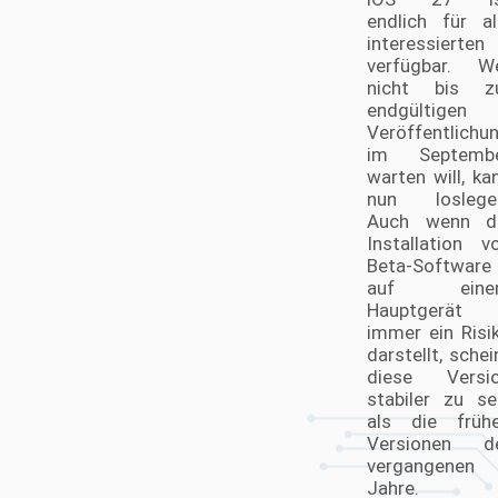
endlich für al
interessierten
verfügbar. W
nicht bis z
endgültigen
Veröffentlichu
im Septemb
warten will, ka
nun loslege
Auch wenn d
Installation v
Beta-Software
auf eine
Hauptgerät
immer ein Risi
darstellt, schei
diese Versi
stabiler zu se
als die früh
Versionen d
vergangenen
Jahre.